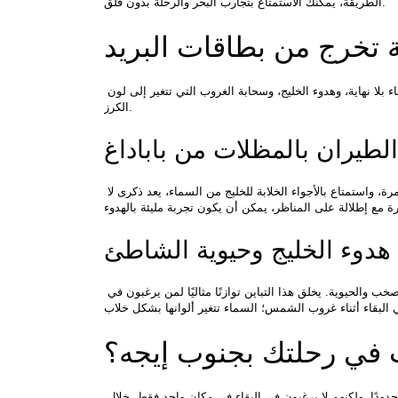
الطريقة، يمكنك الاستمتاع بتجارب البحر والرحلة بدون قلق.
بة تخرج من بطاقات البريد
الوجهة التي ربما تكون الأكثر شهرة، وتظل دائمًا مدهشة، هي أولودنيز. استعد للألوان الزرقاء بلا نهاية، وهدوء الخليج، وسحابة الغروب التي تتغير إلى لون 
الكرز.
الطيران بالمظلات من باباداغ
عند ذكر أولودنيز، لا يمكن تجاهل الطيران بالمظلات. من فوق جبل باباداغ، يُطلق بهواة المغامرة، واستمتاع بالأجواء الخلابة للخليج من السماء، يعد ذكرى لا 
هدوء الخليج وحيوية الشاطئ
جزيرة أولودنيز، ذات المياه الهادئة الضحلة، توفر استجمامًا هادئًا، بينما الشاطئ الخارجي، الصخب والحيوية. يخلق هذا التباين توازنًا مثاليًا لمن يرغبون في 
ت في رحلتك بجنوب إيجه؟
، مصممة للزائرين الذين يملكون وقتًا محدودًا، ولكنهم لا يرغبون في البقاء في مكان واحد فقط. خلال 