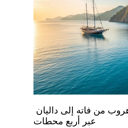
حلم الرحلة الزرقاء في جنوب إيجه: هروب من فاته إلى داليان 
عبر أربع محطات