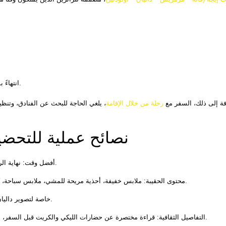
• انتهاءً بمشاهد أولودنيز الخلابة، والوداع بتلك المناظر البحرية الرائعة.
فة إلى ذلك، السفر مع 
رحلة من خلال الإقامة
نصائح عملية للتحض
• أفضل وقت: نهاية الربيع وبداية الخريف، لتجنب الزحمة ودرجات الحرارة المرتفعة.
• محتوى الحقيبة: ملابس خفيفة، أحذية مريحة للمشي، ملابس سباحة، كريم واقي من الشمس عالي الحماية، وطبقة خفيفة للمساء.
• لعشاق التصوير: استفد من أوقات dawn و dusk، خاصة لتصوير داليان وأولودنيز.
• التفاصيل الثقافية: قراءة مختصرة عن حضارات الليكي والكريت قبل السفر، ستجعل مشاهدة المقابر والمنال القديمة والمتاجر أكثر معنى.