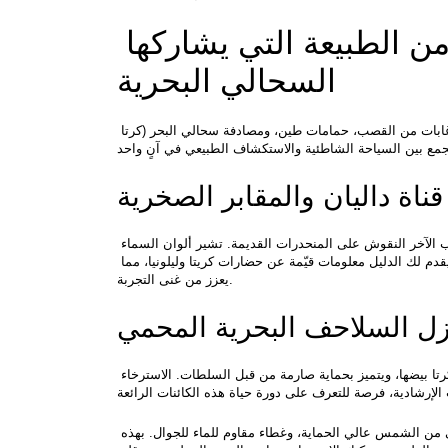
الوجهة الثالثة: داليان – متاهة من الطبيعة التي يشاركها 
السحالي البحرية
من المحتمل أن تكون داليان واحدة من أكثر التجارب فريدة في جنوب إيجه. قناة، تموجات، غابات من القصب، حمامات طين، ومصادفة سحالي البحر (كرتا 
قناة داليان والمقابر الصخرية
خلال جولة القارب في داليان، سترافقك على جانب تسلسل القصب هدوء المياه، وعلى الجانب الآخر النقوش على المنحدرات القديمة. تشير ألوان السماء 
خلال النهار إلى أجواء تصويرية بامتياز، خاصة في الصباح والمساء. أثناء تنقلك عبر القناة، سيقدم لك الدليل معلومات قيّمة عن حضارات كريتا وليلونيا، مما 
يعزز من غنى التجربة.
زل السلاحف البحرية المحمي
عند ذكر داليان، يتبادر إلى الذهن الشاطئ إيزوتوز. هو، المكان الذي تضع فيه سلاحف البحر كرتا بيضها، ويتميز بحماية صارمة من قبل السلطات. الاسترخاء 
عند الانضمام للرحلة، لا تنسَ إحضار منشفة تجفيف سريع، حذاء للسباحة، قبعة، كريم واقي من الشمس عالي الحماية، وغطاء مقاوم للماء للجوال. بهذه 