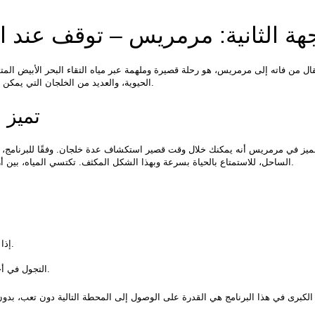
هة الثانية: مرمريس – توقف عند ا
الحيوية، والعديد من الخلجان التي يمكن الوصول إليها عبر رحلة بحرية، وجهة مثالية لقضاء أوقات ممتعة.
تميز 
الساحل، للاستمتاع بالحياة بسرعة وبهذا الشكل المكثف. تكتسي المياه، بين أزرق فاقع وأزرق داكن، بظلال جميلة تثير إعجاب محبي التصوير.
• إذا سمحت الظروف، السباحة على الشاطئ في منطقة إيشملر.
• التجول في أحياء المدينة القديمة والتقاط الصور للمنازل الحجرية القديمة.