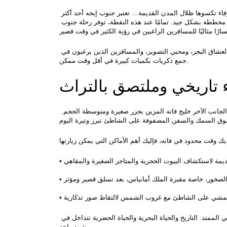
خليجات تفيض بالذهب تحت أشعة الشمس، سواحل محاطة بغابات الصّمغ، وسماء زرقاء تكسوها ظلال المدن القديمة… تعتبر جنوب إيجه أحد أكثر 
الوجهات الساحرة في تركيا، وأمتع طريقة لاستكشاف هذا المكان هي الانطلاق برحلة إقامتهم مخططة بشكل جيد. تمامًا عند هذه النقطة، توفر رحلة جنوب 
في هذا المقال، سنفصل عن هذه الرحلة ذات الأربع محطات التي تمتد من فاته إلى داليان؛ لعشاق البحر، ومحبي التصوير، والمسافرين الذين يرغبون في 
جمع ذكريات بكميات كبيرة في أقل وقت ممكن.
اء تاريخي وملتصق بالتراث
تُعد فاته بداية مثالية لرحلة جنوب إيجه. على جانب، يوجد جبل بابادا ذو البروز الشامخ، وعلى الجانب الآخر خليج فاته المزين بجزر صغيرة ومتوسطة الحجم. 
، ليست فقط نقطة انطلاق، بل بداية للاستمتاع بتراث ليكي الممتد. التاريخ والحياة البحرية والحياة الحضرية تتداخل في 
مشهد واحد.