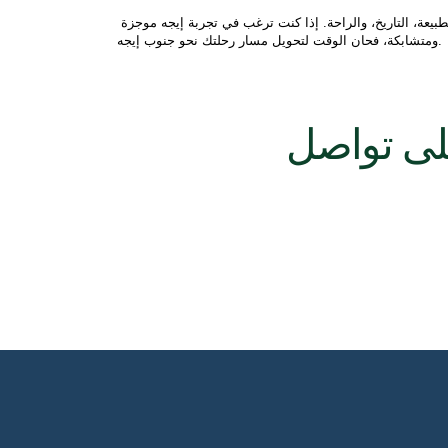
تبدأ رحلتك من فاته، وتمتد عبر مرمريس، داليان، وأولودنيز، حيث تدمج بين البحر، الطبيعة، التاريخ، والراحة. إذا كنت ترغب في تجربة إيجه موجزة 
ومتشابكة، فحان الوقت لتحويل مسار رحلتك نحو جنوب إيجه.