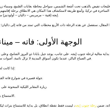
إيجه (فتية – مرمريس – داليان – أولودنيز) مسارًا مثاليًا للمسافرين الراغبين في رؤية الكثير في وقت قصير.
الوجهة الأولى: فاته – مين
في الصباح الباكر، عندما تكون أسواق المدينة لا تزال نائمة، أصوات سوق السمك والسفن المصفوفة على الشاطئ تبرز وتيرة اليوم.
إذا كانت لديك وقت محدود في فاته، فإليك أهم الأماكن التي يمكن زيارتها:
• جولة قصيرة في شوارع فاته القديمة لاستكشاف البيوت الحجرية والمتاجر الصغيرة والمقاهي.
• زيارة المقابر الليكية المنحوتة على الصخور، خاصة مقبرة الملك أمانياس، بعد تسلق قصير ومؤثر.
• الاستمتاع بمشي على الشاطئ مع غروب الشمس لالتقاط صور تذكارية.
ته، ضمن 
رحلة جنوب إيجه