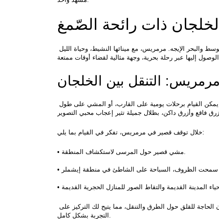
لخلجان ذات رائحة الصّمغ
الانتقال من فاته إلى مرمريس، هو رحلة قصيرة وملهمة عبر مياه التقاء البحر الأبيض المتوسط والبحر الإيجه. مرمريس، مع مينائها النشيط، وحياة الليل 
مرمريس: التنقل بين الخلجان
الأمر المميز في مرمريس أنه يمكنك خلال وقت قصير استكشاف عدة خلجان. وفقًا للبرنامج، يمكن القيام برحلات يومية على القارب، أو المشي على طول 
خلال توقف قصير في مرمريس، تفكر في القيام بما يلي:
• مشي قصير حول المرسى لاستكشاف المنطقة.
الميزة الكبرى في هذا البرنامج هي القدرة على الوصول إلى المحطة التالية دون تعب، بدون الحاجة للقلق حول الطرق والتنقل، مما يتيح لك التركيز على 
التجربة بشكل كامل.