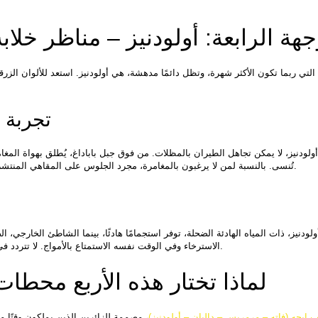
جهة الرابعة: أولودنيز – مناظر خلا
تجربة 
تُنسى. بالنسبة لمن لا يرغبون بالمغامرة، مجرد الجلوس على المقاهي المنتشرة مع إطلالة على المناظر، يمكن أن يكون تجربة مليئة بالهدوء.
الاسترخاء وفي الوقت نفسه الاستمتاع بالأمواج. لا تتردد في البقاء أثناء غروب الشمس؛ السماء تتغير ألوانها بشكل خلاب.
لماذا تختار هذه الأربع محطا
 إيجه (فاته – مرمريس – داليان – أولودنيز)