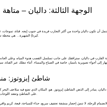
كيرتا) الشهيرة… هي محطة تجمع بين السياحة الشاطئية والاستكشاف الطبيعي في آنٍ واحد.
شاطئ إيزوتوز: من
على الشاطئ وتفقد اللوحات الإرشادية، فرصة للتعرف على دورة حياة هذه الكائنات الرائعة.