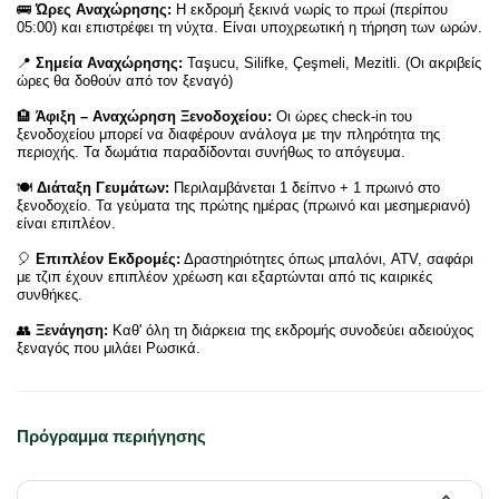
🚌
Ώρες Αναχώρησης:
Η εκδρομή ξεκινά νωρίς το πρωί (περίπου
05:00) και επιστρέφει τη νύχτα. Είναι υποχρεωτική η τήρηση των ωρών.
📍
Σημεία Αναχώρησης:
Ταşucu, Silifke, Çeşmeli, Mezitli. (Οι ακριβείς
ώρες θα δοθούν από τον ξεναγό)
🏨
Άφιξη – Αναχώρηση Ξενοδοχείου:
Οι ώρες check-in του
ξενοδοχείου μπορεί να διαφέρουν ανάλογα με την πληρότητα της
περιοχής. Τα δωμάτια παραδίδονται συνήθως το απόγευμα.
🍽️
Διάταξη Γευμάτων:
Περιλαμβάνεται 1 δείπνο + 1 πρωινό στο
ξενοδοχείο. Τα γεύματα της πρώτης ημέρας (πρωινό και μεσημεριανό)
είναι επιπλέον.
🎈
Επιπλέον Εκδρομές:
Δραστηριότητες όπως μπαλόνι, ATV, σαφάρι
με τζιπ έχουν επιπλέον χρέωση και εξαρτώνται από τις καιρικές
συνθήκες.
👥
Ξενάγηση:
Καθ' όλη τη διάρκεια της εκδρομής συνοδεύει αδειούχος
ξεναγός που μιλάει Ρωσικά.
Πρόγραμμα περιήγησης