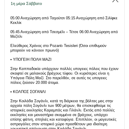
1η μέρα Σάββατο
05:00 Αναχώρηση από Ταşούτσι 05:15 Αναχώρηση από Σιλίφκε
Κεκλίκ
05:45 Αναχώρηση από Τσεσμέλι – Τέτσε 06:00 Αναχώρηση από
Μεζίτλι
Ελεύθερος Χρόνος στο Pozantı Tesisleri (Όσοι επιθυμούν
μπορούν να κάνουν πρωινό)
• ΥΠΟΓΕΙΗ ΠΟΛΗ ΜΑΖΙ
Στην Καππαδοκία υπάρχουν πολλές υπογειες πόλεις που έχουν
σκαφτεί σε μαλακούς βράχους τύφου. Οι κυριότερες είναι η
Υπόγεια Πόλη Μαζί. Στο παρελθόν, σε αυτές τις υπογειες
πόλεις ζούσαν 20.000 άτομα.
• ΚΟΛΠΟΣ ΣΟΓΑΝΛΙ
Στην Κοιλάδα Σογάνλι, κατά τη διάρκεια της βόλτας μας στην
αρχαία πόλη Σογάνλι των 900 μέτρων, θα επισκεφθούμε τις
ιστορικές εκκλησίες Καραμπάς και Γιλάνλι. Εκτός από πολλές
εκκλησίες και μοναστήρια σκαμμένα σε βράχους, υπάρχει
επίσης φάτνη, σπηλιές και καταφύγια. Επιπλέον, οι μαγευτικές
αστραγάλες στον ιστορικό χώρο προσθέτουν μια ιδιαίτερη
χρωματική απόχρωση στην Κοιλάδα Σογάνλι.