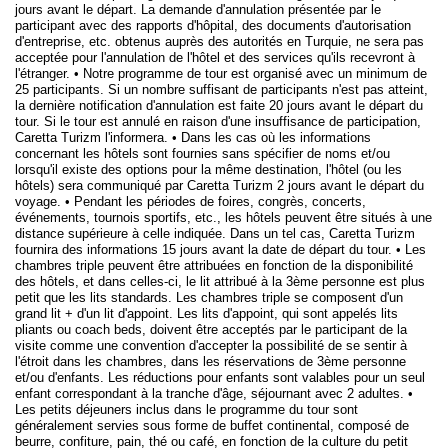
jours avant le départ. La demande d'annulation présentée par le
participant avec des rapports d'hôpital, des documents d'autorisation
d'entreprise, etc. obtenus auprès des autorités en Turquie, ne sera pas
acceptée pour l'annulation de l'hôtel et des services qu'ils recevront à
l'étranger. • Notre programme de tour est organisé avec un minimum de
25 participants. Si un nombre suffisant de participants n'est pas atteint,
la dernière notification d'annulation est faite 20 jours avant le départ du
tour. Si le tour est annulé en raison d'une insuffisance de participation,
Caretta Turizm l'informera. • Dans les cas où les informations
concernant les hôtels sont fournies sans spécifier de noms et/ou
lorsqu'il existe des options pour la même destination, l'hôtel (ou les
hôtels) sera communiqué par Caretta Turizm 2 jours avant le départ du
voyage. • Pendant les périodes de foires, congrès, concerts,
événements, tournois sportifs, etc., les hôtels peuvent être situés à une
distance supérieure à celle indiquée. Dans un tel cas, Caretta Turizm
fournira des informations 15 jours avant la date de départ du tour. • Les
chambres triple peuvent être attribuées en fonction de la disponibilité
des hôtels, et dans celles-ci, le lit attribué à la 3ème personne est plus
petit que les lits standards. Les chambres triple se composent d'un
grand lit + d'un lit d'appoint. Les lits d'appoint, qui sont appelés lits
pliants ou coach beds, doivent être acceptés par le participant de la
visite comme une convention d'accepter la possibilité de se sentir à
l'étroit dans les chambres, dans les réservations de 3ème personne
et/ou d'enfants. Les réductions pour enfants sont valables pour un seul
enfant correspondant à la tranche d'âge, séjournant avec 2 adultes. •
Les petits déjeuners inclus dans le programme du tour sont
généralement servies sous forme de buffet continental, composé de
beurre, confiture, pain, thé ou café, en fonction de la culture du petit