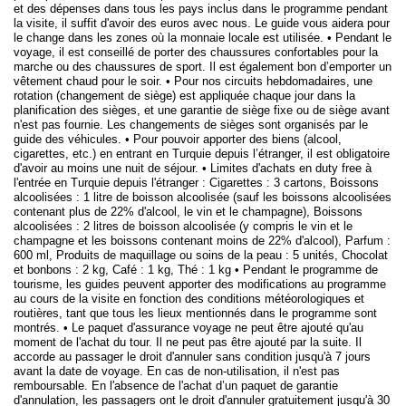
et des dépenses dans tous les pays inclus dans le programme pendant
la visite, il suffit d'avoir des euros avec nous. Le guide vous aidera pour
le change dans les zones où la monnaie locale est utilisée. • Pendant le
voyage, il est conseillé de porter des chaussures confortables pour la
marche ou des chaussures de sport. Il est également bon d’emporter un
vêtement chaud pour le soir. • Pour nos circuits hebdomadaires, une
rotation (changement de siège) est appliquée chaque jour dans la
planification des sièges, et une garantie de siège fixe ou de siège avant
n'est pas fournie. Les changements de sièges sont organisés par le
guide des véhicules. • Pour pouvoir apporter des biens (alcool,
cigarettes, etc.) en entrant en Turquie depuis l’étranger, il est obligatoire
d'avoir au moins une nuit de séjour. • Limites d'achats en duty free à
l'entrée en Turquie depuis l'étranger : Cigarettes : 3 cartons, Boissons
alcoolisées : 1 litre de boisson alcoolisée (sauf les boissons alcoolisées
contenant plus de 22% d'alcool, le vin et le champagne), Boissons
alcoolisées : 2 litres de boisson alcoolisée (y compris le vin et le
champagne et les boissons contenant moins de 22% d'alcool), Parfum :
600 ml, Produits de maquillage ou soins de la peau : 5 unités, Chocolat
et bonbons : 2 kg, Café : 1 kg, Thé : 1 kg • Pendant le programme de
tourisme, les guides peuvent apporter des modifications au programme
au cours de la visite en fonction des conditions météorologiques et
routières, tant que tous les lieux mentionnés dans le programme sont
montrés. • Le paquet d'assurance voyage ne peut être ajouté qu'au
moment de l'achat du tour. Il ne peut pas être ajouté par la suite. Il
accorde au passager le droit d'annuler sans condition jusqu'à 7 jours
avant la date de voyage. En cas de non-utilisation, il n'est pas
remboursable. En l'absence de l'achat d’un paquet de garantie
d'annulation, les passagers ont le droit d'annuler gratuitement jusqu'à 30