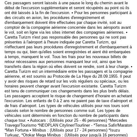
Ces passagers seront laissés à une pause le long du chemin avant le
début de l'excursion supplémentaire et seront récupérés au point où ils
ont été laissés à la fin de l'excursion. • Pour les personnes participant à
des circuits en avion, les procédures d'enregistrement et
d'embarquement doivent être effectuées par chaque invité, soit au
comptoir de la compagnie aérienne concernée dans les aéroports avant
le vol, soit en ligne via les sites internet des compagnies aériennes. •
Caretta Turizm n'est pas responsable des personnes qui ne sont pas
présentes à l'aéroport à l'heure indiquée par Caretta Turizm, qui
n'effectuent pas leurs procédures d'enregistrement et d'embarquement à
temps ou qui, bien qu'elles soient enregistrées et aient été embarquées
à temps, manquent le vol. Tous les frais pour les nouveaux billets de
retour nécessaires aux personnes manquant leur vol, ainsi que les
transferts dans la région où elles doivent se rendre, sont à leur charge. •
Caretta Turizm est un intermédiaire entre les passagers et la compagnie
aérienne, et est soumis au Protocole de La Haye du 28.09.1955. Il peut
y avoir des risques de retard sur les vols réguliers ou spéciaux, ou les
horaires peuvent changer avant l'excursion existante. Caretta Turizm
est tenu de communiquer ces changements dans les plus brefs délais.
Les passagers acceptent le risque de changement d’horaire en achetant
l'excursion. Les enfants de 0 à 2 ans ne paient pas de taxe d’aéroport et
de frais d’aéroport. Les types de véhicules utilisés pour nos tours sont
classés selon le nombre de personnes comme suit. Les types de
véhicules sont déterminés en fonction du nombre de participants dans
chaque tour. • Autocars : (Utilisés pour 25 - 46 personnes) *Mercedes
Travego/Tourismo *NEOPLAN Cityliner/Tourliner - *Temsa Safir/Maraton
*Man Fortuna • Minibus : (Utilisés pour 17 - 24 personnes) *Isuzu
Turkuaz, *Otokar Mega Minibus : (Utilisés pour jusqu'à 16 personnes)