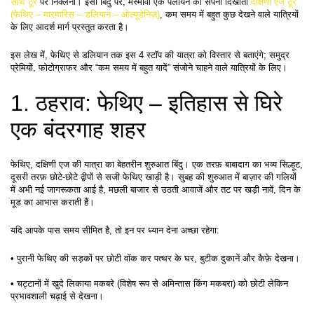
साथ टूर
 पर निक्लना। इसी बिंदु पर, मस्मावी एक पलायन का सपना दिखाती 
दक्षिणी एज टूर 
(फेथिए – मारमारिस – डलियान – ओल्यूडेनिज़)
, कम समय में बहुत कुछ देखने वाले यात्रियों 
के लिए आदर्श मार्ग प्रस्तुत करता है।
इस लेख में, फेथिए से डलियान तक इस 4 स्टॉप की यात्रा को विस्तार से बताएंगे; समुद्र 
प्रेमियों, फोटोग्राफर और “कम समय में बहुत यादें” संजोने चाहने वाले यात्रियों के लिए।
1. ठहराव: फेथिए – इतिहास से घिरे 
एक बंदरगाह शहर
फेथिए, दक्षिणी एज की यात्रा का बेहतरीन शुरुआत बिंदु। एक तरफ़ बाबादाग का भव्य सिल्हूट, 
दूसरी तरफ़ छोटे-छोटे द्वीपों से सजी फेथिए खाड़ी है। सुबह की शुरुआत में बाज़ार की गलियों 
में अभी नई जागरूकता आई है, मछली बाजार से उठती आवाजें और तट पर खड़ी नावें, दिन के 
मूड का आभास कराती हैं।
यदि आपके पास समय सीमित है, तो इन पर ध्यान देना अच्छा रहेगा:
• पुरानी फेथिए की सड़कों पर छोटी वॉक कर पत्थर के घर, बुटीक दुकानें और कैफ़े देखना।
• चट्टानों में खुदे लिकाया मकबरे (विशेष रूप से अमिन्तास किंग मकबरा) को छोटी लेकिन 
प्रभावशाली चढ़ाई से देखना।