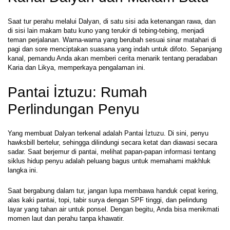
Saat tur perahu melalui Dalyan, di satu sisi ada ketenangan rawa, dan 
di sisi lain makam batu kuno yang terukir di tebing-tebing, menjadi 
teman perjalanan. Warna-warna yang berubah sesuai sinar matahari di 
pagi dan sore menciptakan suasana yang indah untuk difoto. Sepanjang 
kanal, pemandu Anda akan memberi cerita menarik tentang peradaban 
Karia dan Likya, memperkaya pengalaman ini.
Pantai İztuzu: Rumah 
Perlindungan Penyu
Yang membuat Dalyan terkenal adalah Pantai İztuzu. Di sini, penyu 
hawksbill bertelur, sehingga dilindungi secara ketat dan diawasi secara 
sadar. Saat berjemur di pantai, melihat papan-papan informasi tentang 
siklus hidup penyu adalah peluang bagus untuk memahami makhluk 
langka ini.
Saat bergabung dalam tur, jangan lupa membawa handuk cepat kering, 
alas kaki pantai, topi, tabir surya dengan SPF tinggi, dan pelindung 
layar yang tahan air untuk ponsel. Dengan begitu, Anda bisa menikmati 
momen laut dan perahu tanpa khawatir.