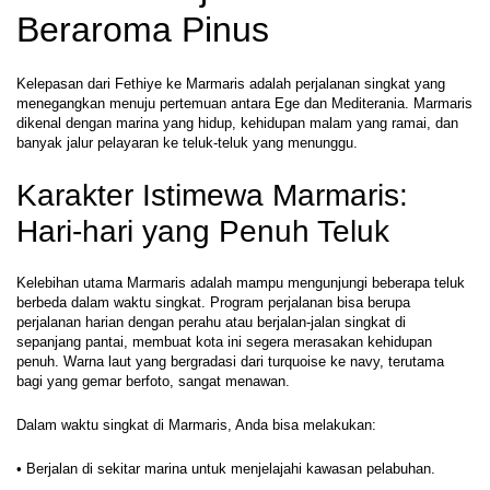
Beraroma Pinus
Kelepasan dari Fethiye ke Marmaris adalah perjalanan singkat yang 
menegangkan menuju pertemuan antara Ege dan Mediterania. Marmaris 
dikenal dengan marina yang hidup, kehidupan malam yang ramai, dan 
banyak jalur pelayaran ke teluk-teluk yang menunggu.
Karakter Istimewa Marmaris: 
Hari-hari yang Penuh Teluk
Kelebihan utama Marmaris adalah mampu mengunjungi beberapa teluk 
berbeda dalam waktu singkat. Program perjalanan bisa berupa 
perjalanan harian dengan perahu atau berjalan-jalan singkat di 
sepanjang pantai, membuat kota ini segera merasakan kehidupan 
penuh. Warna laut yang bergradasi dari turquoise ke navy, terutama 
bagi yang gemar berfoto, sangat menawan.
Dalam waktu singkat di Marmaris, Anda bisa melakukan:
• Berjalan di sekitar marina untuk menjelajahi kawasan pelabuhan.