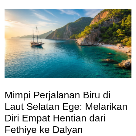
Mimpi Perjalanan Biru di 
Laut Selatan Ege: Melarikan 
Diri Empat Hentian dari 
Fethiye ke Dalyan