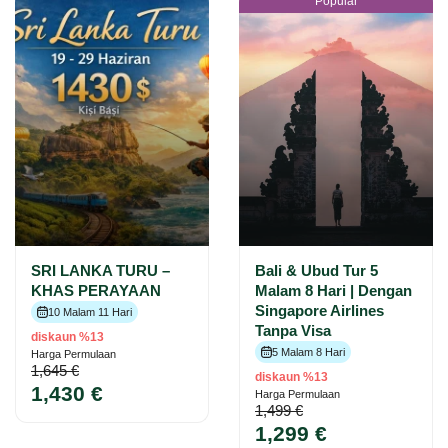
Popular
SRI LANKA TURU –
Bali & Ubud Tur 5
KHAS PERAYAAN
Malam 8 Hari | Dengan
Singapore Airlines
10 Malam 11 Hari
Tanpa Visa
diskaun %13
5 Malam 8 Hari
Harga Permulaan
1,645 €
diskaun %13
1,430 €
Harga Permulaan
1,499 €
1,299 €