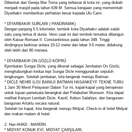
Dibentuk dari Gereja Mar Toma yang terbesar di kota ini, yang diubah 
menjadi masjid pada tahun 639 M. Semua kerajaan yang memerintah 
Diyarbakır memberikan perhatian besar kepada Ulu Cami. 
* DİYARBAKIR SURLARI ( PANORAMIK)
Dengan panjang 5.5 kilometer, tembok kota Diyarbakır adalah salah 
satu yang tertua di dunia. Versi saat ini dari tembok tersebut dibangun 
oleh Kaisar Romawi II. Constantinious pada tahun 349. Tinggi 
dindingnya berkisar antara 10-12 meter dan lebar 3-5 meter, didukung 
oleh lebih dari 80 menara. 
* DİYARBAKIR ON GÖZLÜ KÖPRÜ
Kjembatan Sungai Dicle, yang dikenal sebagai Jembatan On Gözlü, 
menghubungkan kedua tepi Sungai Dicle menggunakan sepuluh 
lengkungan. Setelah jembatan, kita bergerak menuju Batman 
* DİCLE NEHRİ ILISI BARAJI BATMAN HASANKEYF TEKNE TURU:
1 Jam 30 Menit Pelayaran Dalam Tur ini, kapal-kapal yang beroperasi 
untuk tujuan pariwisata berangkat dari Pelabuhan Museum. Kita dapat 
melihat Kanyon Lembah Dicle, Kastil, Kebun Salahiye, dan bangunan-
bangunan Artuklu secara natural. 
Setelah tur kapal, kita bergerak menuju Midyat; Check-in di hotel Midyat 
dan makan malam di hotel.
2. Hari AHAD - MARDİN
* MİDYAT KONUK EVİ, MİDYAT ÇARŞILARI, 