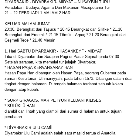
DİYARBAKIR - DİYARBAKIR- MİDYAT – NUSAYBİN TURU
Peradaban, Budaya, Agama Dan Makanan Mezopotania Tur
21 – 22 FEBRUARI 1 MALAM 2 HARI 
KELUAR MALAM JUMAT
20:30. Berangkat dari Taşucu * 20.45 Berangkat dari Silifke * 21.10 
Berangkat dari Erdemli * 21:15 Tömük - Arpaç * 21.20 Berangkat dari 
Çeşmeli Tece * 21.40 Mersin 
1. Hari SABTU DİYARBAKIR - HASANKEYF - MİDYAT
Tiba di Diyarbakır dan Sarapan Pagi di Pasar Sejarah pada 07.30. 
Setelah sarapan, kita memulai tur jelajah Diyarbakır. 
* HASAN PAŞA KERVANSARAY HAN
Hasan Paşa Han dibangun oleh Hasan Paşa, seorang Gubernur pada 
zaman Kesultanan Uthmaniyyah, pada tahun 1573. Dibangun dalam dua 
tingkat dengan halaman. Di tengah halaman terdapat sebuah kolam 
dengan atap kubah.
* SURP GİRAGOS, MAR PETYUN KELDANİ KÍLİSESİ
* SÜLÜKLÜ HAN
diambil dari lintah yang diambil dari sumur di halaman untuk tujuan 
perubatan.
* DİYARBAKIR ULU CAMİİ
Diyarbakır Ulu Cami adalah salah satu masjid tertua di Anatolia. 