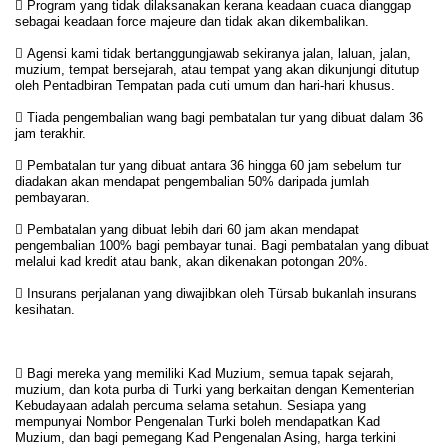
 Program yang tidak dilaksanakan kerana keadaan cuaca dianggap
sebagai keadaan force majeure dan tidak akan dikembalikan.
 Agensi kami tidak bertanggungjawab sekiranya jalan, laluan, jalan,
muzium, tempat bersejarah, atau tempat yang akan dikunjungi ditutup
oleh Pentadbiran Tempatan pada cuti umum dan hari-hari khusus.
 Tiada pengembalian wang bagi pembatalan tur yang dibuat dalam 36
jam terakhir.
 Pembatalan tur yang dibuat antara 36 hingga 60 jam sebelum tur
diadakan akan mendapat pengembalian 50% daripada jumlah
pembayaran.
 Pembatalan yang dibuat lebih dari 60 jam akan mendapat
pengembalian 100% bagi pembayar tunai. Bagi pembatalan yang dibuat
melalui kad kredit atau bank, akan dikenakan potongan 20%.
 Insurans perjalanan yang diwajibkan oleh Türsab bukanlah insurans
kesihatan.
 Bagi mereka yang memiliki Kad Muzium, semua tapak sejarah,
muzium, dan kota purba di Turki yang berkaitan dengan Kementerian
Kebudayaan adalah percuma selama setahun. Sesiapa yang
mempunyai Nombor Pengenalan Turki boleh mendapatkan Kad
Muzium, dan bagi pemegang Kad Pengenalan Asing, harga terkini