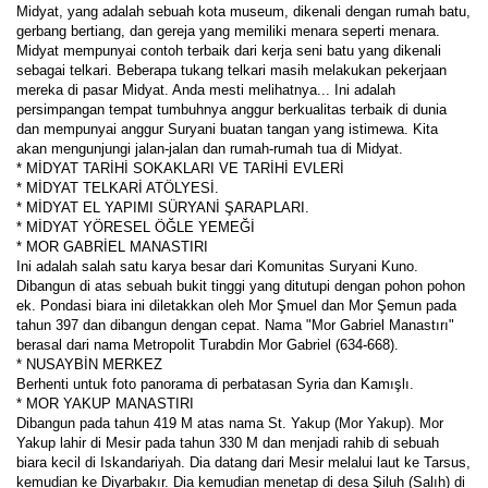
Midyat, yang adalah sebuah kota museum, dikenali dengan rumah batu, 
gerbang bertiang, dan gereja yang memiliki menara seperti menara. 
Midyat mempunyai contoh terbaik dari kerja seni batu yang dikenali 
sebagai telkari. Beberapa tukang telkari masih melakukan pekerjaan 
mereka di pasar Midyat. Anda mesti melihatnya... Ini adalah 
persimpangan tempat tumbuhnya anggur berkualitas terbaik di dunia 
dan mempunyai anggur Suryani buatan tangan yang istimewa. Kita 
akan mengunjungi jalan-jalan dan rumah-rumah tua di Midyat.
* MİDYAT TARİHİ SOKAKLARI VE TARİHİ EVLERİ
* MİDYAT TELKARİ ATÖLYESİ.
* MİDYAT EL YAPIMI SÜRYANİ ŞARAPLARI.
* MİDYAT YÖRESEL ÖĞLE YEMEĞİ
* MOR GABRİEL MANASTIRI
Ini adalah salah satu karya besar dari Komunitas Suryani Kuno. 
Dibangun di atas sebuah bukit tinggi yang ditutupi dengan pohon pohon 
ek. Pondasi biara ini diletakkan oleh Mor Şmuel dan Mor Şemun pada 
tahun 397 dan dibangun dengan cepat. Nama "Mor Gabriel Manastırı" 
berasal dari nama Metropolit Turabdin Mor Gabriel (634-668).
* NUSAYBİN MERKEZ
Berhenti untuk foto panorama di perbatasan Syria dan Kamışlı.
* MOR YAKUP MANASTIRI 
Dibangun pada tahun 419 M atas nama St. Yakup (Mor Yakup). Mor 
Yakup lahir di Mesir pada tahun 330 M dan menjadi rahib di sebuah 
biara kecil di Iskandariyah. Dia datang dari Mesir melalui laut ke Tarsus, 
kemudian ke Diyarbakır. Dia kemudian menetap di desa Şiluh (Salıh) di 