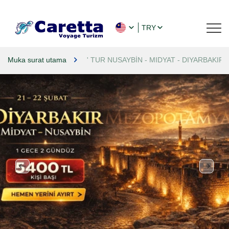
TRY
Muka surat utama
' TUR NUSAYBİN - MIDYAT - DIYARBAKIR'