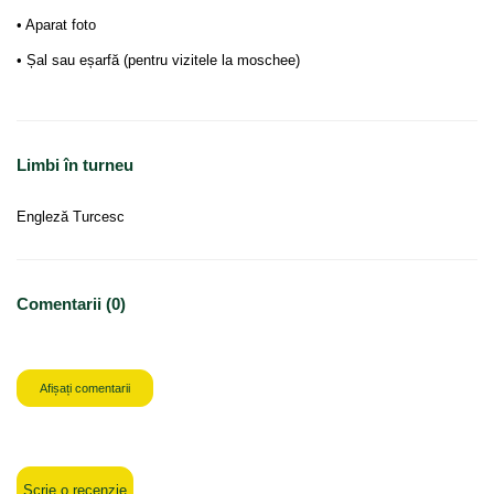
• Aparat foto
• Șal sau eșarfă (pentru vizitele la moschee)
Limbi în turneu
Engleză Turcesc
Comentarii (0)
Afișați comentarii
Scrie o recenzie