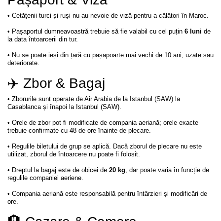
• Cetățenii turci și ruși nu au nevoie de viză pentru a călători în Maroc.
• Pașaportul dumneavoastră trebuie să fie valabil cu cel puțin
6 luni
de
la data întoarcerii din tur.
• Nu se poate ieși din țară cu pașapoarte mai vechi de 10 ani, uzate sau
deteriorate.
✈️ Zbor & Bagaj
• Zborurile sunt operate de Air Arabia de la Istanbul (SAW) la
Casablanca și înapoi la Istanbul (SAW).
• Orele de zbor pot fi modificate de compania aeriană; orele exacte
trebuie confirmate cu 48 de ore înainte de plecare.
• Regulile biletului de grup se aplică. Dacă zborul de plecare nu este
utilizat, zborul de întoarcere nu poate fi folosit.
• Dreptul la bagaj este de obicei de
20 kg
, dar poate varia în funcție de
regulile companiei aeriene.
• Compania aeriană este responsabilă pentru întârzieri și modificări de
ore.