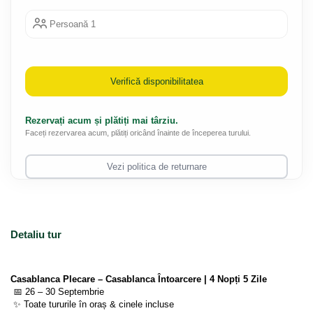
Persoană 1
Verifică disponibilitatea
Rezervați acum și plătiți mai târziu.
Faceți rezervarea acum, plătiți oricând înainte de începerea turului.
Vezi politica de returnare
Detaliu tur
Casablanca Plecare – Casablanca Întoarcere | 4 Nopți 5 Zile
 📅 26 – 30 Septembrie
 ✨ Toate tururile în oraș & cinele incluse