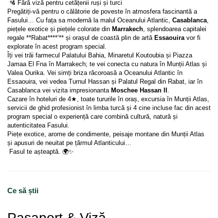
 🛂 Fără viză pentru cetățenii ruși și turci
Pregătiți-vă pentru o călătorie de poveste în atmosfera fascinantă a 
Fasului… Cu fața sa modernă la malul Oceanului Atlantic, 
Casablanca
, 
piețele exotice și piețele colorate din 
Marrakech
, splendoarea capitalei 
regale **Rabat****’** și orașul de coastă plin de artă 
Essaouira
 vor fi 
explorate în acest program special.
Îți vei trăi farmecul Palatului Bahia, Minaretul Koutoubia și Piazza 
Jamaa El Fna în Marrakech; te vei conecta cu natura în Munții Atlas și 
Valea Ourika. Vei simți briza răcoroasă a Oceanului Atlantic în 
Essaouira, vei vedea Turnul Hassan și Palatul Regal din Rabat, iar în 
Casablanca vei vizita impresionanta 
Moschee Hassan II
.
Cazare în hoteluri de 4★, toate tururile în oraș, excursia în Munții Atlas, 
servicii de ghid profesionist în limba turcă și 4 cine incluse fac din acest 
program special o experiență care combină cultură, natură și 
autenticitatea Fasului.
Piețe exotice, arome de condimente, peisaje montane din Munții Atlas 
și apusuri de neuitat pe țărmul Atlanticului…
 Fasul te așteaptă. 🌍✨
Ce să știi
Pașaport & Viză