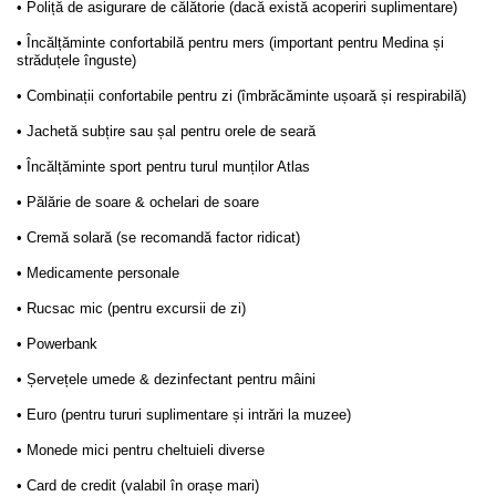
• Poliță de asigurare de călătorie (dacă există acoperiri suplimentare)
• Încălțăminte confortabilă pentru mers (important pentru Medina și
străduțele înguste)
• Combinații confortabile pentru zi (îmbrăcăminte ușoară și respirabilă)
• Jachetă subțire sau șal pentru orele de seară
• Încălțăminte sport pentru turul munților Atlas
• Pălărie de soare & ochelari de soare
• Cremă solară (se recomandă factor ridicat)
• Medicamente personale
• Rucsac mic (pentru excursii de zi)
• Powerbank
• Șervețele umede & dezinfectant pentru mâini
• Euro (pentru tururi suplimentare și intrări la muzee)
• Monede mici pentru cheltuieli diverse
• Card de credit (valabil în orașe mari)