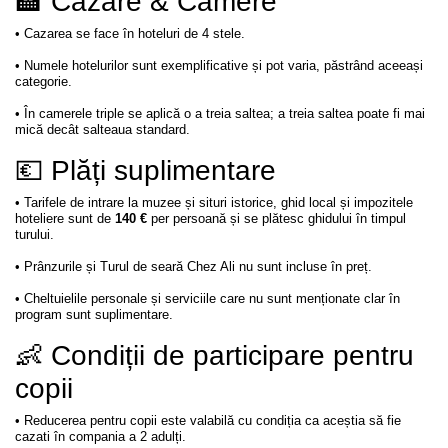
🏨 Cazare & Camere
• Cazarea se face în hoteluri de 4 stele.
• Numele hotelurilor sunt exemplificative și pot varia, păstrând aceeași
categorie.
• În camerele triple se aplică o a treia saltea; a treia saltea poate fi mai
mică decât salteaua standard.
💶 Plăți suplimentare
• Tarifele de intrare la muzee și situri istorice, ghid local și impozitele
hoteliere sunt de
140 €
per persoană și se plătesc ghidului în timpul
turului.
• Prânzurile și Turul de seară Chez Ali nu sunt incluse în preț.
• Cheltuielile personale și serviciile care nu sunt menționate clar în
program sunt suplimentare.
👶 Condiții de participare pentru
copii
• Reducerea pentru copii este valabilă cu condiția ca aceștia să fie
cazati în compania a 2 adulți.