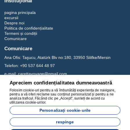
Instituţional
pagina principala
excursii
Despre noi
Politica de confidențialitate
Termeni și condiții
Comunicare
Comunicare
Ana Ofis:
Taşucu, Atatürk Blv no:180, 33950 Silifke/Mersin
Telefon:
+90 537 644 48 97
e-mail:
carettavoyage@gmail.com
Apreciem confidențialitatea dumneavoastră
Rețelele de socializare
Folosim cookie-uri pentru a vă îmbunătăți experiența de navigare,
pentru a vă oferi reclame sau conținut personalizat și pentru a ne
analiza traficul. Făcând clic pe „Accept”, sunteți de acord cu
utilizarea cookie-urilor.
Personalizați cookie-urile
respinge
Dezvoltat de