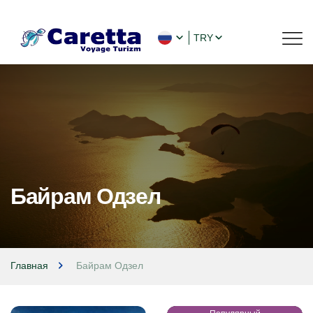
TRY
Байрам Одзел
Главная
Байрам Одзел