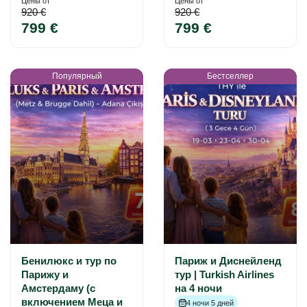
Цены от
Цены от
920 €
920 €
799 €
799 €
Популярный
Бестселлер
Бенилюкс и тур по
Париж и Диснейленд
Парижу и
тур | Turkish Airlines
Амстердаму (с
на 4 ночи
включением Меца и
4 ночи 5 дней