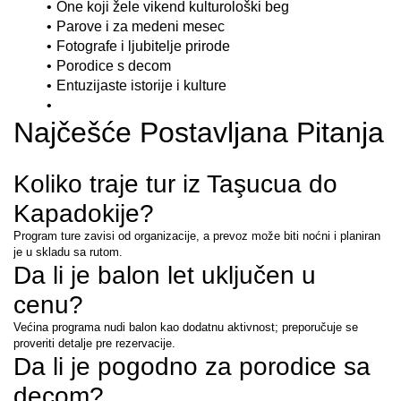
One koji žele vikend kulturološki beg
Parove i za medeni mesec
Fotografe i ljubitelje prirode
Porodice s decom
Entuzijaste istorije i kulture
Najčešće Postavljana Pitanja
Koliko traje tur iz Taşucua do 
Kapadokije?
Program ture zavisi od organizacije, a prevoz može biti noćni i planiran 
je u skladu sa rutom.
Da li je balon let uključen u 
cenu?
Većina programa nudi balon kao dodatnu aktivnost; preporučuje se 
proveriti detalje pre rezervacije.
Da li je pogodno za porodice sa 
decom?