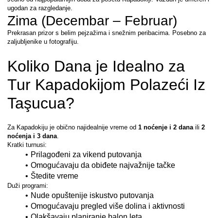
ugodan za razgledanje.
Zima (Decembar – Februar)
Prekrasan prizor s belim pejzažima i snežnim peribacima. Posebno za 
zaljubljenike u fotografiju.
Koliko Dana je Idealno za 
Tur Kapadokijom Polazeći Iz 
Taşucua?
Za Kapadokiju je obično najidealnije vreme od 
1 noćenje i 2 dana
 ili 
2 
noćenja i 3 dana
.
Kratki turnusi:
Prilagođeni za vikend putovanja
Omogućavaju da obiđete najvažnije tačke
Štedite vreme
Duži programi:
Nude opuštenije iskustvo putovanja
Omogućavaju pregled više dolina i aktivnosti
Olakšavaju planiranje balon leta