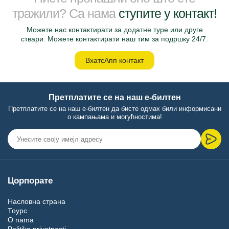
тражили? Са нама
ступите у контакт!
Можете нас контактирати за додатне туре или друге
ствари. Можете контактирати наш тим за подршку 24/7.
ВхатсАпп контакт
Претплатите се на наш е-билтен
Претплатите се на наш е-билтен да бисте одмах били информисани
о кампањама и могућностима!
Цорпорате
Насловна страна
Тоурс
O nama