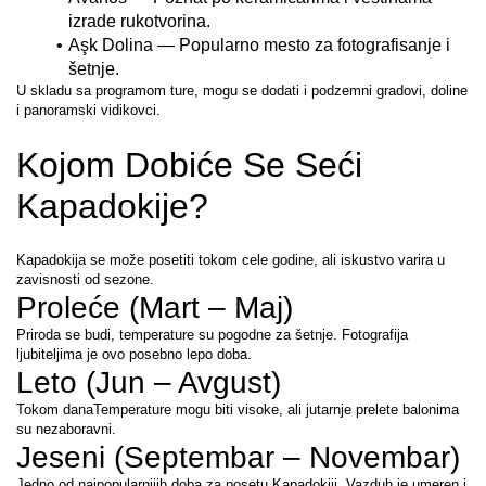
izrade rukotvorina.
Aşk Dolina — Popularno mesto za fotografisanje i 
šetnje.
U skladu sa programom ture, mogu se dodati i podzemni gradovi, doline 
i panoramski vidikovci.
Kojom Dobiće Se Seći 
Kapadokije?
Kapadokija se može posetiti tokom cele godine, ali iskustvo varira u 
zavisnosti od sezone.
Proleće (Mart – Maj)
Priroda se budi, temperature su pogodne za šetnje. Fotografija 
ljubiteljima je ovo posebno lepo doba.
Leto (Jun – Avgust)
Tokom danaTemperature mogu biti visoke, ali jutarnje prelete balonima 
su nezaboravni.
Jeseni (Septembar – Novembar)
Jedno od najpopularnijih doba za posetu Kapadokiji. Vazduh je umeren i 