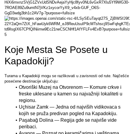
5
Koje Mesta Se Posete u 
Kapadokiji?
Turama u Kapadokiji mogu se razlikovati u zavisnosti od rute. Najčešće 
posećene destinacije uključuju:
Otvoriški Muzej na Otvorenom — Komure crkve i 
freske uklesane u kamen su najvažniji lokaliteti u 
regionu.
Uçhisar Zamk — Jedna od najviših vidikovaca s 
kojih se pruža predivan pogled na Kapadokiju.
Paşabağ Dolina — Regija gde se najviše vide 
peribaci.
Avanos — Poznat po keramičarima i veštinama 