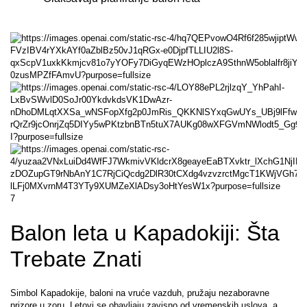
7
Balon leta u Kapadokiji: Šta 
Trebate Znati
Simbol Kapadokije, baloni na vruće vazduh, pružaju nezaboravne 
prizore u zoru. Letovi se obavljaju zavisno od vremenskih uslova, a 