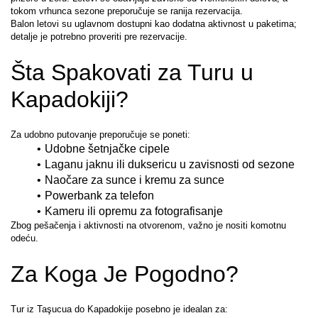
tokom vrhunca sezone preporučuje se ranija rezervacija.
Balon letovi su uglavnom dostupni kao dodatna aktivnost u paketima; 
detalje je potrebno proveriti pre rezervacije.
Šta Spakovati za Turu u 
Kapadokiji?
Za udobno putovanje preporučuje se poneti:
Udobne šetnjačke cipele
Laganu jaknu ili duksericu u zavisnosti od sezone
Naočare za sunce i kremu za sunce
Powerbank za telefon
Kameru ili opremu za fotografisanje
Zbog pešačenja i aktivnosti na otvorenom, važno je nositi komotnu 
odeću.
Za Koga Je Pogodno?
Tur iz Taşucua do Kapadokije posebno je idealan za: