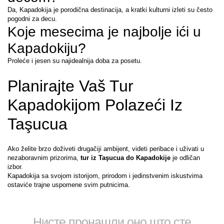
Da, Kapadokija je porodična destinacija, a kratki kulturni izleti su često 
pogodni za decu.
Koje mesecima je najbolje ići u 
Kapadokiju?
Proleće i jesen su najidealnija doba za posetu.
Planirajte Vaš Tur 
Kapadokijom Polazeći Iz 
Taşucua
Ako želite brzo doživeti drugačiji ambijent, videti peribace i uživati u 
nezaboravnim prizorima, 
tur iz Taşucua do Kapadokije
 je odličan 
izbor.
Kapadokija sa svojom istorijom, prirodom i jedinstvenim iskustvima 
ostaviće trajne uspomene svim putnicima.
Нисте пронашли оно што сте