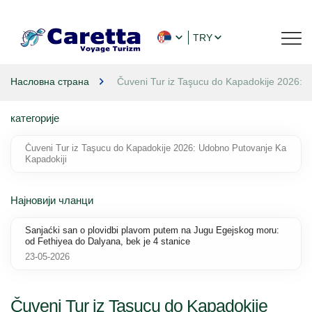
TRY
Насловна страна
Čuveni Tur iz Taşucu do Kapadokije 2026: 
категорије
Čuveni Tur iz Taşucu do Kapadokije 2026: Udobno Putovanje Ka
Kapadokiji
Најновији чланци
Sanjaćki san o plovidbi plavom putem na Jugu Egejskog moru:
od Fethiyea do Dalyana, bek je 4 stanice
23-05-2026
Čuveni Tur iz Taşucu do Kapadokije