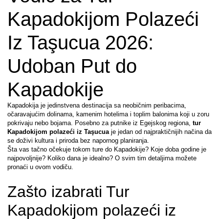
Kapadokijom Polazeći 
Iz Taşucua 2026: 
Udoban Put do 
Kapadokije
Kapadokija je jedinstvena destinacija sa neobičnim peribacima, 
očaravajućim dolinama, kamenim hotelima i toplim balonima koji u zoru 
pokrivaju nebo bojama. Posebno za putnike iz Egejskog regiona, 
tur 
Kapadokijom polazeći iz Taşucua
 je jedan od najpraktičnijih načina da 
se doživi kultura i priroda bez napornog planiranja.
Šta vas tačno očekuje tokom ture do Kapadokije? Koje doba godine je 
najpovoljnije? Koliko dana je idealno? O svim tim detaljima možete 
pronaći u ovom vodiču.
Zašto izabrati Tur 
Kapadokijom polazeći iz 