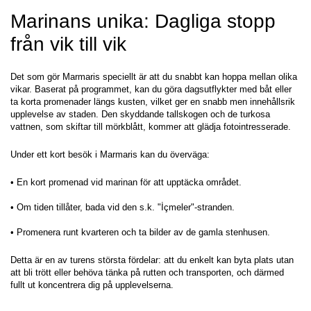
Marinans unika: Dagliga stopp 
från vik till vik
Det som gör Marmaris speciellt är att du snabbt kan hoppa mellan olika 
vikar. Baserat på programmet, kan du göra dagsutflykter med båt eller 
ta korta promenader längs kusten, vilket ger en snabb men innehållsrik 
upplevelse av staden. Den skyddande tallskogen och de turkosa 
vattnen, som skiftar till mörkblått, kommer att glädja fotointresserade.
Under ett kort besök i Marmaris kan du överväga:
• En kort promenad vid marinan för att upptäcka området.
• Om tiden tillåter, bada vid den s.k. "İçmeler"-stranden.
• Promenera runt kvarteren och ta bilder av de gamla stenhusen.
Detta är en av turens största fördelar: att du enkelt kan byta plats utan 
att bli trött eller behöva tänka på rutten och transporten, och därmed 
fullt ut koncentrera dig på upplevelserna.