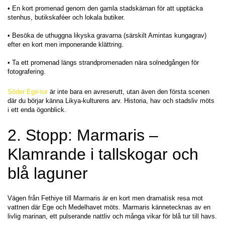
• En kort promenad genom den gamla stadskärnan för att upptäcka 
stenhus, butikskaféer och lokala butiker.
• Besöka de uthuggna likyska gravarna (särskilt Amintas kungagrav) 
efter en kort men imponerande klättring.
• Ta ett promenad längs strandpromenaden nära solnedgången för 
fotografering.
Söder Ege-tur
 är inte bara en avreserutt, utan även den första scenen 
där du börjar känna Likya-kulturens arv. Historia, hav och stadsliv möts 
i ett enda ögonblick.
2. Stopp: Marmaris – 
Klamrande i tallskogar och 
blå laguner
Vägen från Fethiye till Marmaris är en kort men dramatisk resa mot 
vattnen där Ege och Medelhavet möts. Marmaris kännetecknas av en 
livlig marinan, ett pulserande nattliv och många vikar för blå tur till havs.