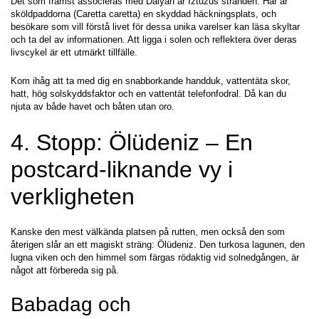
Det som främst associeras med Dalyan är Iztuzus stranden. Här är 
sköldpaddorna (Caretta caretta) en skyddad häckningsplats, och 
besökare som vill förstå livet för dessa unika varelser kan läsa skyltar 
och ta del av informationen. Att ligga i solen och reflektera över deras 
livscykel är ett utmärkt tillfälle.
Kom ihåg att ta med dig en snabborkande handduk, vattentäta skor, 
hatt, hög solskyddsfaktor och en vattentät telefonfodral. Då kan du 
njuta av både havet och båten utan oro.
4. Stopp: Ölüdeniz – En 
postcard-liknande vy i 
verkligheten
Kanske den mest välkända platsen på rutten, men också den som 
återigen slår an ett magiskt sträng: Ölüdeniz. Den turkosa lagunen, den 
lugna viken och den himmel som färgas rödaktig vid solnedgången, är 
något att förbereda sig på.
Babadag och 