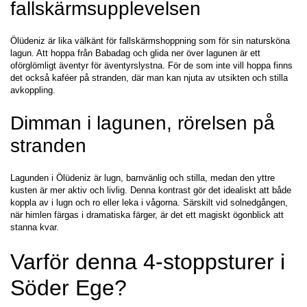
fallskärmsupplevelsen
Ölüdeniz är lika välkänt för fallskärmshoppning som för sin natursköna 
lagun. Att hoppa från Babadag och glida ner över lagunen är ett 
oförglömligt äventyr för äventyrslystna. För de som inte vill hoppa finns 
det också kaféer på stranden, där man kan njuta av utsikten och stilla 
avkoppling.
Dimman i lagunen, rörelsen på 
stranden
Lagunden i Ölüdeniz är lugn, barnvänlig och stilla, medan den yttre 
kusten är mer aktiv och livlig. Denna kontrast gör det idealiskt att både 
koppla av i lugn och ro eller leka i vågorna. Särskilt vid solnedgången, 
när himlen färgas i dramatiska färger, är det ett magiskt ögonblick att 
stanna kvar.
Varför denna 4-stoppsturer i 
Söder Ege?