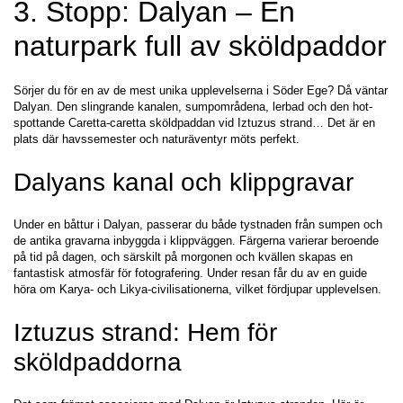
3. Stopp: Dalyan – En 
naturpark full av sköldpaddor
Sörjer du för en av de mest unika upplevelserna i Söder Ege? Då väntar 
Dalyan. Den slingrande kanalen, sumpområdena, lerbad och den hot-
spottande Caretta-caretta sköldpaddan vid Iztuzus strand… Det är en 
plats där havssemester och naturäventyr möts perfekt.
Dalyans kanal och klippgravar
Under en båttur i Dalyan, passerar du både tystnaden från sumpen och 
de antika gravarna inbyggda i klippväggen. Färgerna varierar beroende 
på tid på dagen, och särskilt på morgonen och kvällen skapas en 
fantastisk atmosfär för fotografering. Under resan får du av en guide 
höra om Karya- och Likya-civilisationerna, vilket fördjupar upplevelsen.
Iztuzus strand: Hem för 
sköldpaddorna