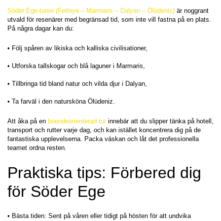
Söder Ege-turen (Fethiye – Marmaris – Dalyan – Ölüdeniz)
 är noggrant 
utvald för resenärer med begränsad tid, som inte vill fastna på en plats. 
På några dagar kan du:
• Följ spåren av likiska och kalliska civilisationer,
• Utforska tallskogar och blå laguner i Marmaris,
• Tillbringa tid bland natur och vilda djur i Dalyan,
• Ta farväl i den natursköna Ölüdeniz.
Att åka på en 
boendeorienterad tur
 innebär att du slipper tänka på hotell, 
transport och rutter varje dag, och kan istället koncentrera dig på de 
fantastiska upplevelserna. Packa väskan och låt det professionella 
teamet ordna resten.
Praktiska tips: Förbered dig 
för Söder Ege
• Bästa tiden: Sent på våren eller tidigt på hösten för att undvika 