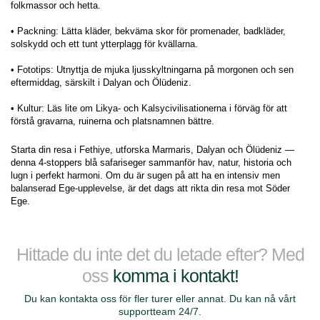
folkmassor och hetta.
• Packning: Lätta kläder, bekväma skor för promenader, badkläder, 
solskydd och ett tunt ytterplagg för kvällarna.
• Fototips: Utnyttja de mjuka ljusskyltningarna på morgonen och sen 
eftermiddag, särskilt i Dalyan och Ölüdeniz.
• Kultur: Läs lite om Likya- och Kalsycivilisationerna i förväg för att 
förstå gravarna, ruinerna och platsnamnen bättre.
Starta din resa i Fethiye, utforska Marmaris, Dalyan och Ölüdeniz — 
denna 4-stoppers blå safariseger sammanför hav, natur, historia och 
lugn i perfekt harmoni. Om du är sugen på att ha en intensiv men 
balanserad Ege-upplevelse, är det dags att rikta din resa mot Söder 
Ege.
Hittade du inte det du letade efter? Med
oss
komma i kontakt!
Du kan kontakta oss för fler turer eller annat. Du kan nå vårt
supportteam 24/7.