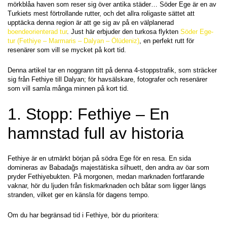
mörkblåa haven som reser sig över antika städer… Söder Ege är en av 
Turkiets mest förtrollande rutter, och det allra roligaste sättet att 
upptäcka denna region är att ge sig av på en välplanerad 
boendeorienterad tur
. Just här erbjuder den turkosa flykten 
Söder Ege-
tur (Fethiye – Marmaris – Dalyan – Ölüdeniz)
, en perfekt rutt för 
resenärer som vill se mycket på kort tid.
Denna artikel tar en noggrann titt på denna 4-stoppstrafik, som sträcker 
sig från Fethiye till Dalyan; för havsälskare, fotografer och resenärer 
som vill samla många minnen på kort tid.
1. Stopp: Fethiye – En 
hamnstad full av historia
Fethiye är en utmärkt början på södra Ege för en resa. En sida 
domineras av Babadağs majestätiska silhuett, den andra av öar som 
pryder Fethiyebukten. På morgonen, medan marknaden fortfarande 
vaknar, hör du ljuden från fiskmarknaden och båtar som ligger längs 
stranden, vilket ger en känsla för dagens tempo.
Om du har begränsad tid i Fethiye, bör du prioritera: