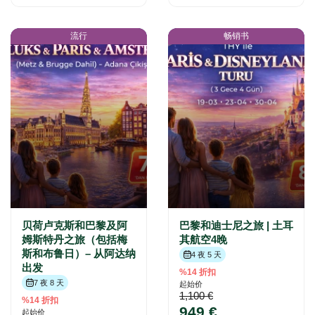
流行
畅销书
贝荷卢克斯和巴黎及阿
巴黎和迪士尼之旅 | 土耳
姆斯特丹之旅（包括梅
其航空4晚
斯和布鲁日）– 从阿达纳
4 夜 5 天
出发
%14 折扣
7 夜 8 天
起始价
1,100 €
%14 折扣
949 €
起始价