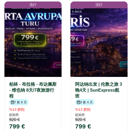
流行
流行
柏林 - 布拉格 - 布达佩斯
阿达纳出发 | 伦敦之旅 3
- 维也纳 8天/7夜旅游行
晚4天 | SunExpress航
程
班
7 夜 8 天
3 夜 4 天
%13 折扣
%13 折扣
起始价
起始价
920 €
920 €
799 €
799 €