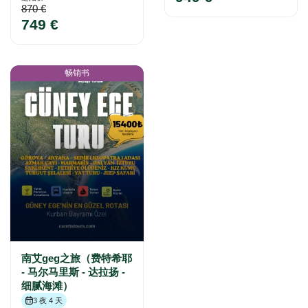
870 €
749 €
畅销书
南艾geg之旅（费特希耶
- 马尔马里斯 - 达拉扬 -
细腻海滩）
3 夜 4 天