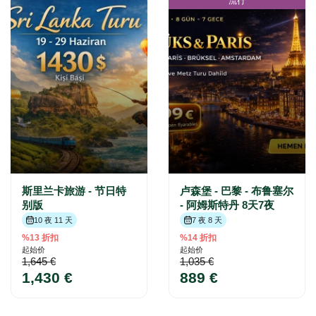
流行
斯里兰卡旅游 - 节日特
卢森堡 - 巴黎 - 布鲁塞尔
别版
- 阿姆斯特丹 8天7夜
10 夜 11 天
7 夜 8 天
%13 折扣
%14 折扣
起始价
起始价
1,645 €
1,035 €
1,430 €
889 €