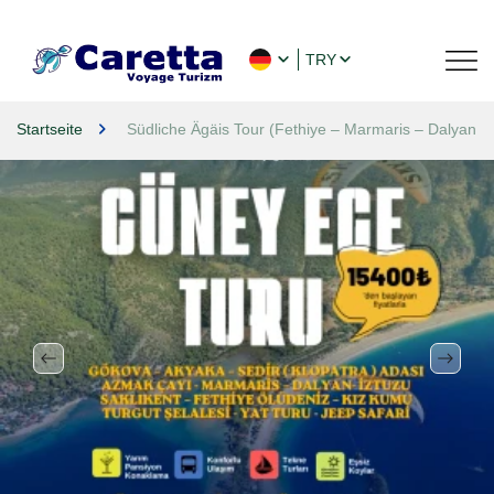
TRY
Startseite
Südliche Ägäis Tour (Fethiye – Marmaris – Dalyan –