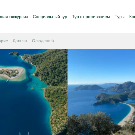
ная экскурсия
Специальный тур
Тур с проживанием
Туры
Ко
арис – Дальян – Öлюдениз)