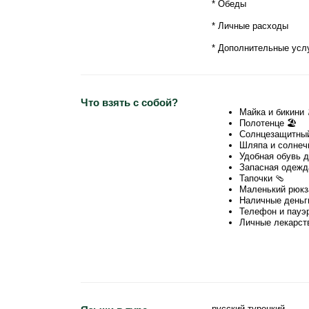
* Обеды
* Личные расходы
* Дополнительные услу
Что взять с собой?
Майка и бикини 
Полотенце 🏖
Солнцезащитный
Шляпа и солнеч
Удобная обувь д
Запасная одежд
Тапочки 🩴
Маленький рюкз
Наличные деньги
Телефон и пауэр
Личные лекарст
русский турецкий