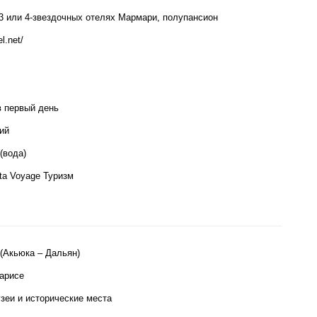
 3 или 4-звездочных отелях Мармари, полупансион
l.net/
в первый день
ий
(вода)
ta Voyage Туризм
 (Акьюка – Дальян)
арисе
зеи и исторические места