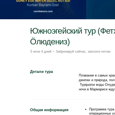
Южноэгейский тур (Фет
Öлюдениз)
3 ночи 4 дней
Забронируй сейчас, заплати потом
Детали тура
Плавание в самых крас
джипах и природа, пол
 Турquoise воды Олудениза, каретты в Дальян, уникальные бухты Гёкова и веселые 
ночи в Мармарисе жду
Программа тура 
Общая информация
операционных у