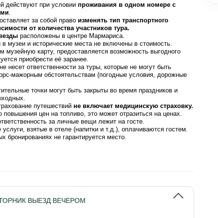
ей действуют при условии
проживания в одном номере с
ыми
.
оставляет за собой право
изменять тип транспортного
исимости от количества участников тура.
звезды
расположены в центре Мармариса.
в музеи и исторические места не включены в стоимость.
м музейную карту, предоставляется возможность выгодного
уется приобрести её заранее.
не несет ответственности за туры, которые не могут быть
орс-мажорным обстоятельствам (погодные условия, дорожные
ительные точки могут быть закрыты во время праздников и
ыходных.
трахование путешествий
не включает медицинскую страховку.
о повышения цен на топливо, это может отразиться на ценах.
ответственность за личные вещи лежит на госте.
услуги, взятые в отеле (напитки и т.д.), оплачиваются гостем.
ых бронированиях не гарантируется место.
ВТОРНИК ВЫЕЗД ВЕЧЕРОМ