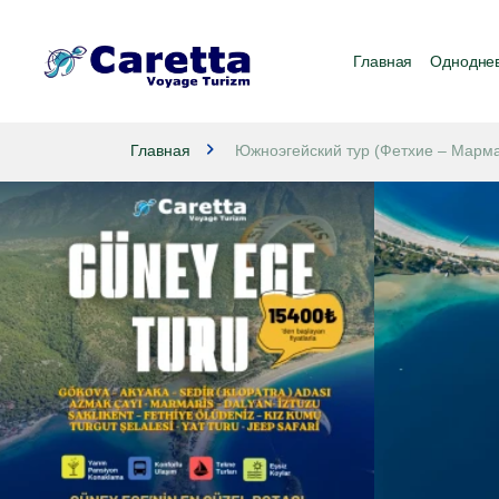
Главная
Одноднев
Главная
Южноэгейский тур (Фетхие – Марм