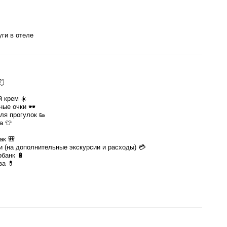
ги в отеле
🩱
 крем ☀️
ные очки 🕶
ля прогулок 👟
а 👕
ак 🎒
 (на дополнительные экскурсии и расходы) 💳
банк 🔋
ва 💊