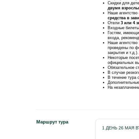
Скидки для дет
двумя взросл
Наше агентство 
средства в зав
Отели
3 или 4 
Входные билеты 
Гостям, имеющи
входа, рекоменд
Наше агентство 
проведены по ф
закрытия и т.д.).
Некоторые посет
официальных в
Обязательное с
В случае резког
В течение тура 
Дополнительные 
На незаплаченн
Маршрут тура
1 ДЕНЬ 26 МАЯ 