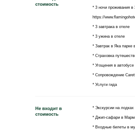
стоимость
* 3 ночи проживания в
https://www.flamingohote
* 3 завтрака в отеле
* 3 ужина в отеле
* Завтрак в Яка парке 
* Страховка путешеств
* Угощения в автобусе 
* Сопровождение Caret
* Услуги гида
* Экскурсии на лодках
Не входит в
стоимость
* Джип-сафари в Марм
* Входные билеты в му