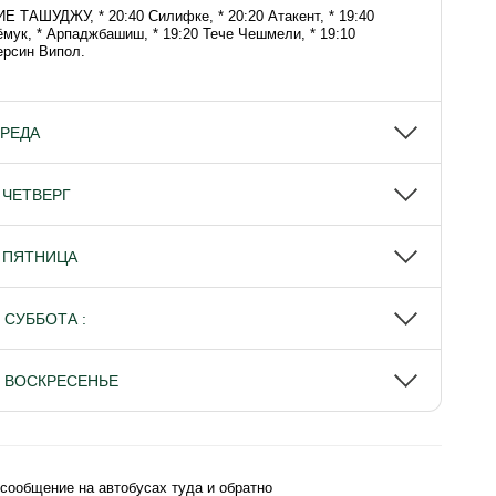
 ТАШУДЖУ, * 20:40 Силифке, * 20:20 Атакент, * 19:40
ёмук, * Арпаджбашиш, * 19:20 Тече Чешмели, * 19:10
ерсин Випол.
СРЕДА
Я ЧЕТВЕРГ
Я ПЯТНИЦА
 СУББОТА :
Я ВОСКРЕСЕНЬЕ
сообщение на автобусах туда и обратно