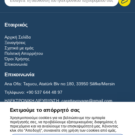
Εταιρικός
Αρχική Σελίδα
Ξεναγήσεις
Σχετικά με εμάς
Πολιτική Απορρήτου
Όροι Χρήσης
Επικοινωνία
Επικοινωνία
Ana Ofis:
Taşucu, Atatürk Blv no:180, 33950 Silifke/Mersin
Τηλέφωνο:
+90 537 644 48 97
ΗΛΕΚΤΡΟΝΙΚΗ ΔΙΕΥΘΥΝΣΗ:
carettavoyage@gmail.com
Εκτιμούμε το απόρρητό σας
Μεσα ΚΟΙΝΩΝΙΚΗΣ ΔΙΚΤΥΩΣΗΣ
Χρησιμοποιούμε cookies για να βελτιώσουμε την εμπειρία
περιήγησής σας, να προβάλλουμε εξατομικευμένες διαφημίσεις ή
περιεχόμενο και να αναλύουμε την επισκεψιμότητά μας. Κάνοντας
κλικ στο "Αποδοχή", συναινείτε στη χρήση των cookies από εμάς.