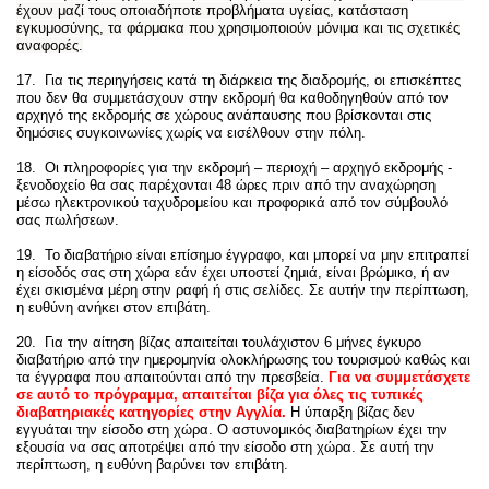
έχουν μαζί τους οποιαδήποτε προβλήματα υγείας, κατάσταση
εγκυμοσύνης, τα φάρμακα που χρησιμοποιούν μόνιμα και τις σχετικές
αναφορές.
17. Για τις περιηγήσεις κατά τη διάρκεια της διαδρομής, οι επισκέπτες
που δεν θα συμμετάσχουν στην εκδρομή θα καθοδηγηθούν από τον
αρχηγό της εκδρομής σε χώρους ανάπαυσης που βρίσκονται στις
δημόσιες συγκοινωνίες χωρίς να εισέλθουν στην πόλη.
18. Οι πληροφορίες για την εκδρομή – περιοχή – αρχηγό εκδρομής -
ξενοδοχείο θα σας παρέχονται 48 ώρες πριν από την αναχώρηση
μέσω ηλεκτρονικού ταχυδρομείου και προφορικά από τον σύμβουλό
σας πωλήσεων.
19. Το διαβατήριο είναι επίσημο έγγραφο, και μπορεί να μην επιτραπεί
η είσοδός σας στη χώρα εάν έχει υποστεί ζημιά, είναι βρώμικο, ή αν
έχει σκισμένα μέρη στην ραφή ή στις σελίδες. Σε αυτήν την περίπτωση,
η ευθύνη ανήκει στον επιβάτη.
20. Για την αίτηση βίζας απαιτείται τουλάχιστον 6 μήνες έγκυρο
διαβατήριο από την ημερομηνία ολοκλήρωσης του τουρισμού καθώς και
τα έγγραφα που απαιτούνται από την πρεσβεία.
Για να συμμετάσχετε
σε αυτό το πρόγραμμα, απαιτείται βίζα για όλες τις τυπικές
διαβατηριακές κατηγορίες στην Αγγλία.
Η ύπαρξη βίζας δεν
εγγυάται την είσοδο στη χώρα. Ο αστυνομικός διαβατηρίων έχει την
εξουσία να σας αποτρέψει από την είσοδο στη χώρα. Σε αυτή την
περίπτωση, η ευθύνη βαρύνει τον επιβάτη.