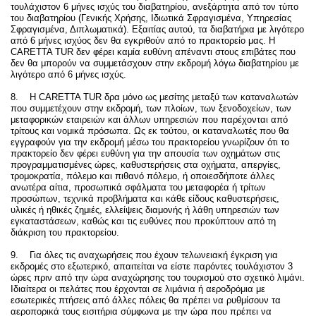
τουλάχιστον 6 μήνες ισχύς του διαβατηρίου, ανεξάρτητα από τον τύπο
του διαβατηρίου (Γενικής Χρήσης, Ιδιωτικά Σφραγισμένα, Υπηρεσίας
Σφραγισμένα, Διπλωματικά). Εξαιτίας αυτού, τα διαβατήρια με λιγότερο
από 6 μήνες ισχύος δεν θα εγκριθούν από το πρακτορείο μας. Η
CARETTA TUR δεν φέρει καμία ευθύνη απέναντι στους επιβάτες που
δεν θα μπορούν να συμμετάσχουν στην εκδρομή λόγω διαβατηρίου με
λιγότερο από 6 μήνες ισχύς.
8. Η CARETTA TUR δρα μόνο ως μεσίτης μεταξύ των καταναλωτών
που συμμετέχουν στην εκδρομή, των πλοίων, των ξενοδοχείων, των
μεταφορικών εταιρειών και άλλων υπηρεσιών που παρέχονται από
τρίτους και νομικά πρόσωπα. Ως εκ τούτου, οι καταναλωτές που θα
εγγραφούν για την εκδρομή μέσω του πρακτορείου γνωρίζουν ότι το
πρακτορείο δεν φέρει ευθύνη για την απουσία των οχημάτων στις
προγραμματισμένες ώρες, καθυστερήσεις στα οχήματα, απεργίες,
τρομοκρατία, πόλεμο και πιθανό πόλεμο, ή οποιεσδήποτε άλλες
ανωτέρα αίτια, προσωπικά σφάλματα του μεταφορέα ή τρίτων
προσώπων, τεχνικά προβλήματα και κάθε είδους καθυστερήσεις,
υλικές ή ηθικές ζημιές, ελλείψεις διαμονής ή λάθη υπηρεσιών των
εγκαταστάσεων, καθώς και τις ευθύνες που προκύπτουν από τη
διάκριση του πρακτορείου.
9. Για όλες τις αναχωρήσεις που έχουν τελωνειακή έγκριση για
εκδρομές στο εξωτερικό, απαιτείται να είστε παρόντες τουλάχιστον 3
ώρες πριν από την ώρα αναχώρησης του τουρισμού στο σχετικό λιμάνι.
Ιδιαίτερα οι πελάτες που έρχονται σε λιμάνια ή αεροδρόμια με
εσωτερικές πτήσεις από άλλες πόλεις θα πρέπει να ρυθμίσουν τα
αεροπορικά τους εισιτήρια σύμφωνα με την ώρα που πρέπει να