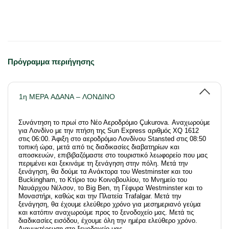
Πρόγραμμα περιήγησης
1η ΜΕΡΑ ΑΔΑΝΑ – ΛΟΝΔΙΝΟ
Συνάντηση το πρωί στο Νέο Αεροδρόμιο Çukurova. Αναχωρούμε
για Λονδίνο με την πτήση της Sun Express αριθμός XQ 1612
στις 06:00. Άφιξη στο αεροδρόμιο Λονδίνου Stansted στις 08:50
τοπική ώρα, μετά από τις διαδικασίες διαβατηρίων και
αποσκευών, επιβιβαζόμαστε στο τουριστικό λεωφορείο που μας
περιμένει και ξεκινάμε τη ξενάγηση στην πόλη. Μετά την
ξενάγηση, θα δούμε τα Ανάκτορα του Westminster και του
Buckingham, το Κτίριο του Κοινοβουλίου, το Μνημείο του
Ναυάρχου Νέλσον, το Big Ben, τη Γέφυρα Westminster και το
Μοναστήρι, καθώς και την Πλατεία Trafalgar. Μετά την
ξενάγηση, θα έχουμε ελεύθερο χρόνο για μεσημεριανό γεύμα
και κατόπιν αναχωρούμε προς το ξενοδοχείο μας. Μετά τις
διαδικασίες εισόδου, έχουμε όλη την ημέρα ελεύθερο χρόνο.
Διανυκτέρευση στο ξενοδοχείο μας.