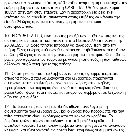
βρίσκονται στο λιμάνι. Γι 'αυτό, κάθε καθυστέρηση ή μη συμμετοχή στην
εκδρομή βαρύνει τον επιβάτη και η CARETTA TUR δεν φέρει καμία
ευθύνη απέναντι στον επιβάτη.
Εάν η αεροπορική εταιρεία έχει
ιστότοπο online check-in, συνιστάται στους επιβάτες να κάνουν την
είσοδο 24 ώρες πριν από την αναχώρηση του τουρισμού
αυτοπροσώπως.
10. Η CARETTA TUR;
είναι μεσίτης μεταξύ των επιβατών μας και της
αεροπορικής εταιρείας, και υπόκειται στο Πρωτόκολλο της Χάγης της
28.09.1955. Οι ώρες πτήσης μπορούν να αλλάξουν πριν από την
πτήση. Όλες οι ώρες πτήσεων θα πρέπει να επιβεβαιώνονται από τον
επιβάτη 48 ώρες πριν από την αναχώρηση του τουρισμού. Οι επιβάτες
μας έχουν αγοράσει τον τουρισμό με γνώση και αποδοχή των πιθανών
αλλαγών στις λεπτομέρειες της πτήσης.
11. Οι υπηρεσίες που περιλαμβάνονται στο πρόγραμμα τουρίστας,
όπως τα πρωινά που λαμβάνονται στο ξενοδοχείο, παρέχονται
σύμφωνα με την κουλτούρα πρωινού της χώρας και συνήθως
προσφέρονται ως περιορισμένο μενού που περιλαμβάνει βούτυρο,
μαρμελάδα, ψωμί, τσάι ή καφέ, και μπορεί να σερβίρεται σε ξεχωριστή
αίθουσα για ομάδες.
12. Τα δωμάτια τριών ατόμων θα διατίθενται ανάλογα με τη
διαθεσιμότητα των ξενοδοχείων, και ο χώρος που προορίζεται για τον
τρίτο επισκέπτη είναι μικρότερος από τα κανονικά κρεβάτια. Τα
δωμάτια τριών ατόμων αποτελούνται από 1 μεγάλο κρεβάτι + 1
επιπλέον κρεβάτι. Τα επιπλέον κρεβάτια είναι φτιαγμένα να ανοίγουν/
κλείνουν και είναι γνωστά ως coach bed, επομένως οι συμμετέχοντες