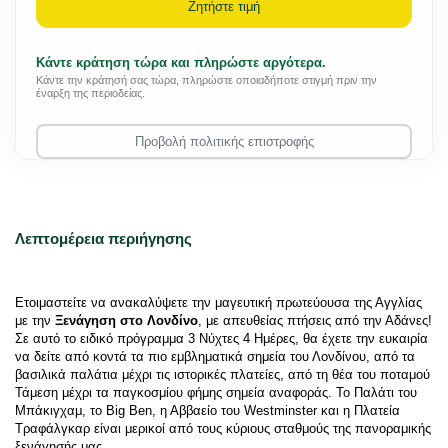
Ζητήστε τιμή
Κάντε κράτηση τώρα και πληρώστε αργότερα.
Κάντε την κράτησή σας τώρα, πληρώστε οποιαδήποτε στιγμή πριν την
έναρξη της περιοδείας.
Προβολή πολιτικής επιστροφής
Λεπτομέρεια περιήγησης
Ετοιμαστείτε να ανακαλύψετε την μαγευτική πρωτεύουσα της Αγγλίας 
με την 
Ξενάγηση στο Λονδίνο
, με απευθείας πτήσεις από την Αδάνες! 
Σε αυτό το ειδικό πρόγραμμα 3 Νύχτες 4 Ημέρες, θα έχετε την ευκαιρία 
να δείτε από κοντά τα πιο εμβληματικά σημεία του Λονδίνου, από τα 
βασιλικά παλάτια μέχρι τις ιστορικές πλατείες, από τη θέα του ποταμού 
Τάμεση μέχρι τα παγκοσμίου φήμης σημεία αναφοράς. Το Παλάτι του 
Μπάκιγχαμ, το Big Ben, η Αββαείο του Westminster και η Πλατεία 
Τραφάλγκαρ είναι μερικοί από τους κύριους σταθμούς της πανοραμικής 
ξενάγησής μας.