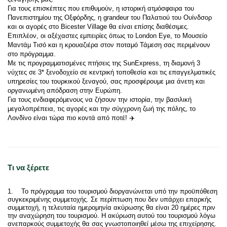
Για τους επισκέπτες που επιθυμούν, η ιστορική ατμόσφαιρα του 
Πανεπιστημίου της Οξφόρδης, η grandeur του Παλατιού του Ουίνδσορ 
και οι αγορές στο Bicester Village θα είναι επίσης διαθέσιμες. 
Επιπλέον, οι αξέχαστες εμπειρίες όπως το London Eye, το Μουσείο 
Μαντάμ Τισό και η κρουαζιέρα στον ποταμό Τάμεση σας περιμένουν 
στο πρόγραμμα.
Με τις προγραμματισμένες πτήσεις της SunExpress, τη διαμονή 3 
νύχτες σε 3* ξενοδοχείο σε κεντρική τοποθεσία και τις επαγγελματικές 
υπηρεσίες του τουρκικού ξεναγού, σας προσφέρουμε μια άνετη και 
οργανωμένη απόδραση στην Ευρώπη.
Για τους ενδιαφερόμενους να ζήσουν την ιστορία, την βασιλική 
μεγαλοπρέπεια, τις αγορές και την σύγχρονη ζωή της πόλης, το 
Λονδίνο είναι τώρα πιο κοντά από ποτέ! ✈️
Τι να ξέρετε
1. Το πρόγραμμα του τουρισμού διοργανώνεται υπό την προϋπόθεση
συγκεκριμένης συμμετοχής. Σε περίπτωση που δεν υπάρχει επαρκής
συμμετοχή, η τελευταία ημερομηνία ακύρωσης θα είναι 20 ημέρες πριν
την αναχώρηση του τουρισμού. Η ακύρωση αυτού του τουρισμού λόγω
ανεπαρκούς συμμετοχής θα σας γνωστοποιηθεί μέσω της επιχείρησης.