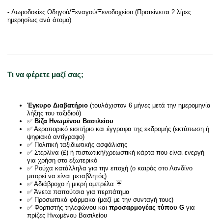
-
Δωροδοκίες Οδηγού/Ξεναγού/Ξενοδοχείου (Προτείνεται 2 λίρες
ημερησίως ανά άτομο)
Τι να φέρετε μαζί σας;
Έγκυρο Διαβατήριο
(τουλάχιστον 6 μήνες μετά την ημερομηνία
λήξης του ταξιδιού)
✅
Βίζα Ηνωμένου Βασιλείου
✅ Αεροπορικό εισιτήριο και έγγραφα της εκδρομής (εκτύπωση ή
ψηφιακό αντίγραφο)
✅ Πολιτική ταξιδιωτικής ασφάλισης
✅ Στερλίνα (£) ή πιστωτική/χρεωστική κάρτα που είναι ενεργή
για χρήση στο εξωτερικό
✅ Ρούχα κατάλληλα για την εποχή (ο καιρός στο Λονδίνο
μπορεί να είναι μεταβλητός)
✅ Αδιάβροχο ή μικρή ομπρέλα ☔
✅ Άνετα παπούτσια για περπάτημα
✅ Προσωπικά φάρμακα (μαζί με την συνταγή τους)
✅ Φορτιστής τηλεφώνου και
προσαρμογέας τύπου G
για
πρίζες Ηνωμένου Βασιλείου