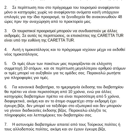
2. Σε περίπτωση που στο πρόγραμμα του τουρισμού αναφέρονται
μόνο οι κατηγορίες χωρίς να αναφέρονται ονόματα και/ή υπάρχουν
επιλογές για την ίδια προορισμό, τα ξενοδοχεία θα ανακοινωθούν 48
ώρες πριν την αναχώρηση από το πρακτορείο μας.
3.
Οι τουριστικοί προορισμοί μπορούν να συνδυαστούν με άλλες
εκδρομές. Σε αυτές τις περιπτώσεις, οι επισκέπτες της CARETTA TUR
είναι υπό την ευθύνη της CARETTA TUR.
4. Αυτή η τιμοκατάλογος και το πρόγραμμα ισχύουν μέχρι να εκδοθεί
νέος τιμοκατάλογος.
5. Οι τιμές όλων των πακέτων μας περιορίζονται σε ελάχιστη
συμμετοχή 10 ατόμων, και σε περίπτωση μεγαλύτερου αριθμού ατόμων
οι τιμές μπορεί να αυξηθούν για τις ομάδες σας. Παρακαλώ ρωτήστε
για πληροφορίες για τιμές.
6. Για κανονικά διαβατήρια, το ημερομηνία έκδοσης του διαβατηρίου
θα πρέπει να είναι περισσότερη από 10 χρόνια, ενώ για άλλες
κατηγορίες διαβατηρίων πρέπει να είναι περισσότερη από 5 χρόνια,
διαφορετικά, ακόμη και αν το άτομο συμμετέχει στην εκδρομή έχει
έγκυρη βίζα, δεν μπορεί να ταξιδέψει στο εξωτερικό και δεν μπορούν
να γίνουν διαδικασίες έκδοσης βίζας. Παρακαλώ ελέγξτε τις
πληροφορίες και λεπτομέρειες του διαβατηρίου σας.
7. Η αστυνομία διαβατηρίων απαιτεί από τους Τούρκους πολίτες ή
τους αλλοδαπούς πολίτες, ακόμη και αν έχουν έγκυρη βίζα,