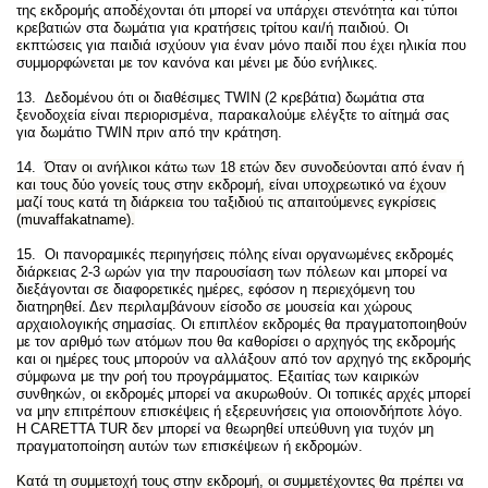
της εκδρομής αποδέχονται ότι μπορεί να υπάρχει στενότητα και τύποι
κρεβατιών στα δωμάτια για κρατήσεις τρίτου και/ή παιδιού. Οι
εκπτώσεις για παιδιά ισχύουν για έναν μόνο παιδί που έχει ηλικία που
συμμορφώνεται με τον κανόνα και μένει με δύο ενήλικες.
13. Δεδομένου ότι οι διαθέσιμες TWIN (2 κρεβάτια) δωμάτια στα
ξενοδοχεία είναι περιορισμένα, παρακαλούμε ελέγξτε το αίτημά σας
για δωμάτιο TWIN πριν από την κράτηση.
14.
Όταν οι ανήλικοι κάτω των 18 ετών δεν συνοδεύονται από έναν ή
και τους δύο γονείς τους στην εκδρομή, είναι υποχρεωτικό να έχουν
μαζί τους κατά τη διάρκεια του ταξιδιού τις απαιτούμενες εγκρίσεις
(muvaffakatname).
15.
Οι πανοραμικές περιηγήσεις πόλης είναι οργανωμένες εκδρομές
διάρκειας 2-3 ωρών για την παρουσίαση των πόλεων και μπορεί να
διεξάγονται σε διαφορετικές ημέρες, εφόσον η περιεχόμενη του
διατηρηθεί. Δεν περιλαμβάνουν είσοδο σε μουσεία και χώρους
αρχαιολογικής σημασίας. Οι επιπλέον εκδρομές θα πραγματοποιηθούν
με τον αριθμό των ατόμων που θα καθορίσει ο αρχηγός της εκδρομής
και οι ημέρες τους μπορούν να αλλάξουν από τον αρχηγό της εκδρομής
σύμφωνα με την ροή του προγράμματος. Εξαιτίας των καιρικών
συνθηκών, οι εκδρομές μπορεί να ακυρωθούν. Οι τοπικές αρχές μπορεί
να μην επιτρέπουν επισκέψεις ή εξερευνήσεις για οποιονδήποτε λόγο.
Η CARETTA TUR δεν μπορεί να θεωρηθεί υπεύθυνη για τυχόν μη
πραγματοποίηση αυτών των επισκέψεων ή εκδρομών.
Κατά τη συμμετοχή τους στην εκδρομή, οι συμμετέχοντες θα πρέπει να