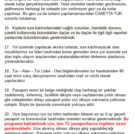
olarak turlar gerçekleşmeyebilir. Yerel otoriteler tarafından gezilmesine,
gidilmesine herhangi bir sebeple izin verilmeyen gezi ya da turlar
yapılmaz. Bu gezi ya da turların yapılamamasından CARETTA TUR
sorumlu tutulamaz.
16.
Kişilerin tura katılımlarındaki sağlık sorunları, hamilelik durumu,
sürekli kullanımda bulundukları ilaçlar ve bu ilaçlar ile ilgili ilgili raporları
yanlarında bulundurmaları gerekmektedir.
17. Yol üzerinde yapılacak ekstra turlarda, tura katılmayacak olan
misafirlerimiz tur lideri tarafından kente girmeden önce yol üzerinde yer
alan toplu ulaşım araçlarından yaralanabilecekleri dinlenme alanlarına
yönlendirilecektir.
18. Tur – Alan – Tur Lideri - Otel bilgilendirmeleri tur hareketinden 48
saat önce satış danışmanınız tarafından mail ve sözlü olarak
yapılacaktır.
19. Pasaport resmi bir belge niteliğinde olup herhangi bir şekilde
zedelenmiş, kirlenmiş, özellikle dikişte veya sayfalarında yırtık olması
gibi sebeplerden dolayı pasaport polisi sizi ülkeye sokmama yetkisine
sahiptir. Böyle bir durumda sorumluluk yolcuya aittir.
20. Vize başvurusu için tur bitim tarihinden itibaren en az 6 ay geçerli
pasaport ve konsolosluk tarafından istenilen evraklar gerekmektedir.
Bu
programa katılabilmek için, tüm TC pasaportlarına İngiltere vizesi
gerekmektedir.
Vize alınmış olması ülkeye giriş yapılabileceği
anlamına gelmez. Pasaport polisi yolcuyu ülkeye sokmama yetkisine