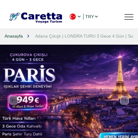
TRY
Anasayfa
Adana Çıkışlı | LONDRA TURU 3 Gece 4 Gün | SunE