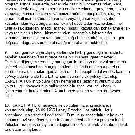
programlarında, saatlerde, yerlerinde hazır bulunmamasından, kara,
hava ve deniz araçlarının her türlü gecikmelerinden, grev, terör, savaş
ve savaş ihtimali bunlara veya benzer mücbir sebeplerden, ulaşım
aracını kullananın kendi hatasından veya üçüncü kişilerin şahsi
kusurlarından veya öngörülmez teknik hususlardan kaynaklanan her
türlü aksaklıklardan, maddi, manevi hasarlı kazalardan konaklama eksik
veya tesislerinin hatalı hizmetlerinden, Acente'nin işleten sıfatı
olmaması nedeni ile mevcut sorumluluğu bulunmadığını, asli fail gibi
doğrudan doğruya sorumlu olmadığını taraflar bilmektedirler.
9. Tüm gümrüklü yurtdışı çıkışlarında kalkış günü ilgili limanda tur
hareket saatinden 3 saat önce hazır bulunulması gerekmektedir.
Özellikle diğer şehirlerden iç hat uçuşu ile liman yada havalimanlarına
gelecek olan misafirlerin uçuş saatlerini limanda olunması gereken
saate göre ayarlamaları gerekmektedir. Bu sebepten dolayı geç kalınma
ve/veya durumunda tura katılamama sorumluluk yolcuya ait olup,
CARETTA TUR’in yolcuya karşı herhangi bir tazminat yükümlülüğü
yoktur.
İlgili havayolunun online check in sitesi var ise, check in
işlemlerini tur hareketinden 24 saat önce şahsen yapmaları tavsiye
edilir.
10. CARETTA TUR;
havayolu ile yolcularımız arasında aracı
konumunda olup, 28.09.1955 Lahey Protokolü’ne tabidir. Uçuş
öncesinde uçak saatleri değişebilir. Tüm uçuş saatlerinin tur hareket
saatinden 48 saat önce yolcu tarafından teyit edilmesi gerekmektedir.
Yolcularımız uçuş detaylarının değişebileceğini bilerek ve kabul ederek
turu satın almışlardır.