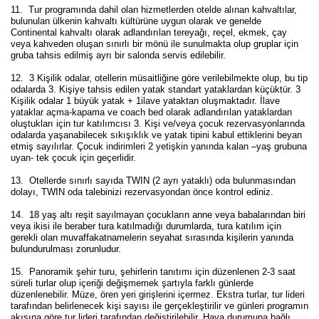
11. Tur programında dahil olan hizmetlerden otelde alınan kahvaltılar,
bulunulan ülkenin kahvaltı kültürüne uygun olarak ve genelde
Continental kahvaltı olarak adlandırılan tereyağı, reçel, ekmek, çay
veya kahveden oluşan sınırlı bir mönü ile sunulmakta olup gruplar için
gruba tahsis edilmiş ayrı bir salonda servis edilebilir.
12. 3 Kişilik odalar, otellerin müsaitliğine göre verilebilmekte olup, bu tip
odalarda 3. Kişiye tahsis edilen yatak standart yataklardan küçüktür. 3
Kişilik odalar 1 büyük yatak + 1ilave yataktan oluşmaktadır. İlave
yataklar açma-kapama ve coach bed olarak adlandırılan yataklardan
oluştukları için tur katılımcısı 3. Kişi ve/veya çocuk rezervasyonlarında
odalarda yaşanabilecek sıkışıklık ve yatak tipini kabul ettiklerini beyan
etmiş sayılırlar. Çocuk indirimleri 2 yetişkin yanında kalan –yaş grubuna
uyan- tek çocuk için geçerlidir.
13. Otellerde sınırlı sayıda TWIN (2 ayrı yataklı) oda bulunmasından
dolayı, TWIN oda talebinizi rezervasyondan önce kontrol ediniz.
14.
18 yaş altı reşit sayılmayan çocukların anne veya babalarından biri
veya ikisi ile beraber tura katılmadığı durumlarda, tura katılım için
gerekli olan muvaffakatnamelerin seyahat sırasında kişilerin yanında
bulundurulması zorunludur.
15.
Panoramik şehir turu, şehirlerin tanıtımı için düzenlenen 2-3 saat
süreli turlar olup içeriği değişmemek şartıyla farklı günlerde
düzenlenebilir. Müze, ören yeri girişlerini içermez. Ekstra turlar, tur lideri
tarafından belirlenecek kişi sayısı ile gerçekleştirilir ve günleri programın
akışına göre tur lideri tarafından değiştirilebilir. Hava durumuna bağlı