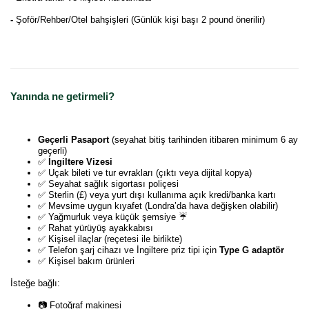
-
Şoför/Rehber/Otel bahşişleri (Günlük kişi başı 2 pound önerilir)
Yanında ne getirmeli?
Geçerli Pasaport
(seyahat bitiş tarihinden itibaren minimum 6 ay
geçerli)
✅
İngiltere Vizesi
✅ Uçak bileti ve tur evrakları (çıktı veya dijital kopya)
✅ Seyahat sağlık sigortası poliçesi
✅ Sterlin (£) veya yurt dışı kullanıma açık kredi/banka kartı
✅ Mevsime uygun kıyafet (Londra’da hava değişken olabilir)
✅ Yağmurluk veya küçük şemsiye ☔
✅ Rahat yürüyüş ayakkabısı
✅ Kişisel ilaçlar (reçetesi ile birlikte)
✅ Telefon şarj cihazı ve İngiltere priz tipi için
Type G adaptör
✅ Kişisel bakım ürünleri
İsteğe bağlı:
📷 Fotoğraf makinesi