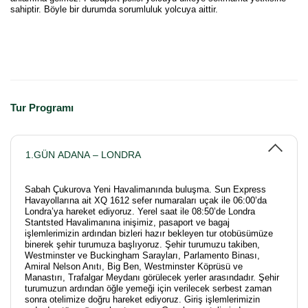
sahiptir. Böyle bir durumda sorumluluk yolcuya aittir.
Tur Programı
1.GÜN ADANA – LONDRA
Sabah Çukurova Yeni Havalimanında buluşma. Sun Express
Havayollarına ait XQ 1612 sefer numaraları uçak ile 06:00’da
Londra’ya hareket ediyoruz. Yerel saat ile 08:50’de Londra
Stantsted Havalimanına inişimiz, pasaport ve bagaj
işlemlerimizin ardından bizleri hazır bekleyen tur otobüsümüze
binerek şehir turumuza başlıyoruz. Şehir turumuzu takiben,
Westminster ve Buckingham Sarayları, Parlamento Binası,
Amiral Nelson Anıtı, Big Ben, Westminster Köprüsü ve
Manastırı, Trafalgar Meydanı görülecek yerler arasındadır. Şehir
turumuzun ardından öğle yemeği için verilecek serbest zaman
sonra otelimize doğru hareket ediyoruz. Giriş işlemlerimizin