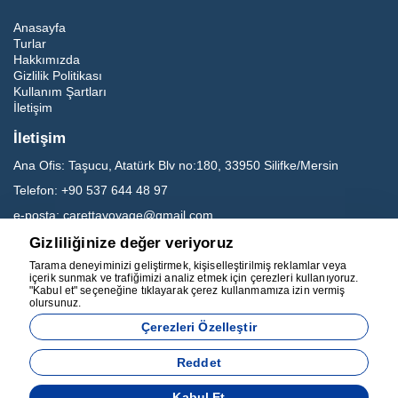
Anasayfa
Turlar
Hakkımızda
Gizlilik Politikası
Kullanım Şartları
İletişim
İletişim
Ana Ofis:
Taşucu, Atatürk Blv no:180, 33950 Silifke/Mersin
Telefon:
+90 537 644 48 97
e-posta:
carettavoyage@gmail.com
Gizliliğinize değer veriyoruz
Sosyal Medya
Tarama deneyiminizi geliştirmek, kişiselleştirilmiş reklamlar veya
içerik sunmak ve trafiğimizi analiz etmek için çerezleri kullanıyoruz.
"Kabul et" seçeneğine tıklayarak çerez kullanmamıza izin vermiş
olursunuz.
Çerezleri Özelleştir
Reddet
Acente Yönetim Sistemi
Kabul Et