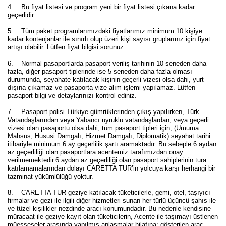
4. Bu fiyat listesi ve program yeni bir fiyat listesi çıkana kadar
geçerlidir.
5. Tüm paket programlarımızdaki fiyatlarımız minimum 10 kişiye
kadar kontenjanlar ile sınırlı olup üzeri kişi sayısı gruplarınız için fiyat
artışı olabilir. Lütfen fiyat bilgisi sorunuz.
6. Normal pasaportlarda pasaport veriliş tarihinin 10 seneden daha
fazla, diğer pasaport tiplerinde ise 5 seneden daha fazla olması
durumunda, seyahate katılacak kişinin geçerli vizesi olsa dahi, yurt
dışına çıkamaz ve pasaporta vize alım işlemi yapılamaz. Lütfen
pasaport bilgi ve detaylarınızı kontrol ediniz.
7. Pasaport polisi Türkiye gümrüklerinden çıkış yapılırken, Türk
Vatandaşlarından veya Yabancı uyruklu vatandaşlardan, veya geçerli
vizesi olan pasaportu olsa dahi, tüm pasaport tipleri için, (Umuma
Mahsus, Hususi Damgalı, Hizmet Damgalı, Diplomatik) seyahat tarihi
itibariyle minimum 6 ay geçerlilik şartı aramaktadır. Bu sebeple 6 aydan
az geçerliliği olan pasaportlara acentemiz tarafımızdan onay
verilmemektedir.6 aydan az geçerliliği olan pasaport sahiplerinin tura
katılamamalarından dolayı CARETTA TUR’in yolcuya karşı herhangi bir
tazminat yükümlülüğü yoktur.
8. CARETTA TUR geziye katılacak tüketicilerle, gemi, otel, taşıyıcı
firmalar ve gezi ile ilgili diğer hizmetleri sunan her türlü üçüncü şahıs ile
ve tüzel kişilikler nezdinde aracı konumundadır. Bu nedenle kendisine
müracaat ile geziye kayıt olan tüketicilerin, Acente ile taşımayı üstlenen
müesseseler arasında yapılmış anlaşmalar hilafına; gösterilen araç