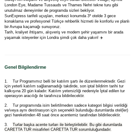
London Eye, Madame Tussauds ve Thames Nehri tekne turu gibi 
unutulmaz deneyimler de programda sizleri bekliyor.
SunExpress tarifeli uçuşları, merkezi konumda 3* otelde 3 gece 
konaklama ve profesyonel Türkçe rehberlik hizmeti ile konforlu ve planlı 
bir Avrupa kaçamağı sunuyoruz.
Tarih, kraliyet ihtişamı, alışveriş ve modern şehir yaşamını bir arada 
yaşamak isteyenler için Londra şimdi çok daha yakın! ✈️
Genel Bilgilendirme
1. Tur Programımız belli bir katılım şartı ile düzenlenmektedir. Gezi
için yeterli katılım sağlanamadığı takdirde, son iptal bildirim tarihi tur
kalkışına 20 gün kaladır. Katılım yetersizliği nedeniyle İptal edilen tur
operasyon aracılığı ile tarafınıza bildirilecektir.
2. Tur programında isim belirtilmeden sadece kategori bilgisi verildiği
ve/veya aynı destinasyon için seçenekli bulunduğu durumlarda otel(ler)
gezi hareketinden 48 saat önce acentemiz tarafından bildirilecektir.
3.
Turlar başka acente turları ile birleştirilebilir. Bu gibi durumlarda
CARETTA TUR misafirleri CARETTA TUR sorumluluğundadır.