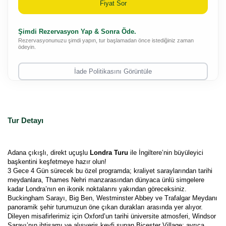
Fiyat Sor
Şimdi Rezervasyon Yap & Sonra Öde.
Rezervasyonunuzu şimdi yapın, tur başlamadan önce istediğiniz zaman
ödeyin.
İade Politikasını Görüntüle
Tur Detayı
Adana çıkışlı, direkt uçuşlu 
Londra Turu
 ile İngiltere’nin büyüleyici 
başkentini keşfetmeye hazır olun! 
3 Gece 4 Gün sürecek bu özel programda; kraliyet saraylarından tarihi 
meydanlara, Thames Nehri manzarasından dünyaca ünlü simgelere 
kadar Londra’nın en ikonik noktalarını yakından göreceksiniz. 
Buckingham Sarayı, Big Ben, Westminster Abbey ve Trafalgar Meydanı 
panoramik şehir turumuzun öne çıkan durakları arasında yer alıyor.
Dileyen misafirlerimiz için Oxford’un tarihi üniversite atmosferi, Windsor 
Sarayı’nın ihtişamı ve alışveriş keyfi sunan Bicester Village; ayrıca 