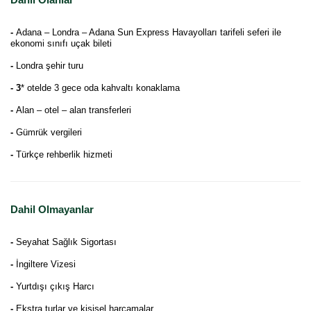
-
Adana – Londra – Adana Sun Express Havayolları tarifeli seferi ile
ekonomi sınıfı uçak bileti
-
Londra şehir turu
- 3
* otelde 3 gece oda kahvaltı konaklama
-
Alan – otel – alan transferleri
-
Gümrük vergileri
-
Türkçe rehberlik hizmeti
Dahil Olmayanlar
-
Seyahat Sağlık Sigortası
-
İngiltere Vizesi
-
Yurtdışı çıkış Harcı
-
Ekstra turlar ve kişisel harcamalar