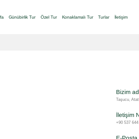
fa
Günübirlik Tur
Özel Tur
Konaklamalı Tur
Turlar
İletişim
Bizim ad
Taşucu, Atat
İletişim
+90 537 644
E-Posta 