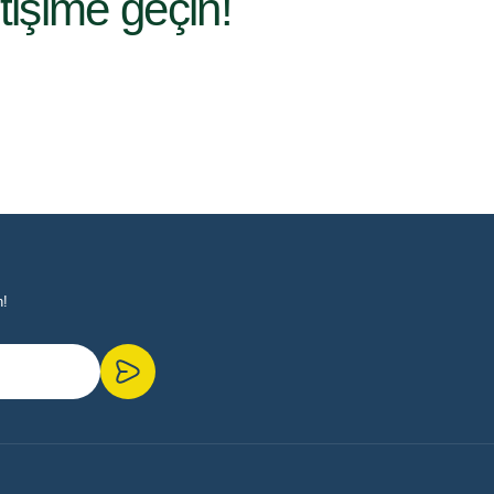
etişime geçin!
n!