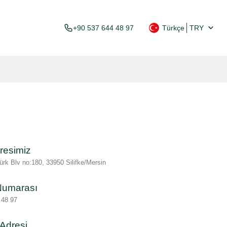
+90 537 644 48 97
Türkçe
TRY
resimiz
ürk Blv no:180, 33950 Silifke/Mersin
 Numarası
 48 97
Adresi