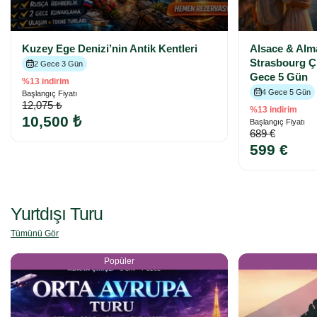
Kuzey Ege Denizi’nin Antik Kentleri
Alsace & Alma
Strasbourg Çık
2 Gece 3 Gün
Gece 5 Gün
%13 indirim
4 Gece 5 Gün
Başlangıç Fiyatı
12,075 ₺
%13 indirim
10,500 ₺
Başlangıç Fiyatı
689 €
599 €
Yurtdışı Turu
Tümünü Gör
Popüler