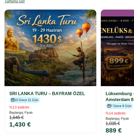
Tümünü Gör
SRI LANKA TURU – BAYRAM ÖZEL
Lüksemburg –
Amsterdam 8
10 Gece 11 Gün
7 Gece 8 Gün
%13 indirim
Başlangıç Fiyatı
%14 indirim
1,645 €
Başlangıç Fiyatı
1,430 €
1,035 €
889 €