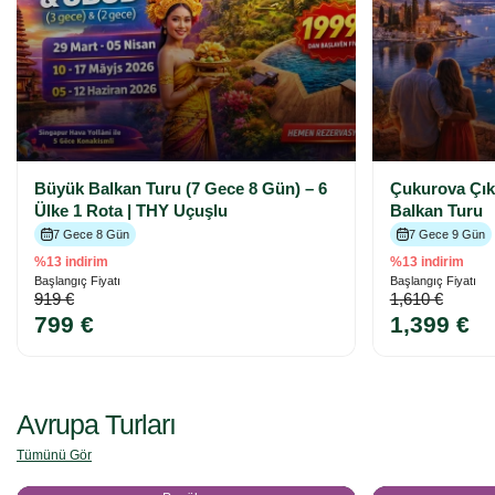
Büyük Balkan Turu (7 Gece 8 Gün) – 6
Çukurova Çıkı
Ülke 1 Rota | THY Uçuşlu
Balkan Turu
7 Gece 8 Gün
7 Gece 9 Gün
%13 indirim
%13 indirim
Başlangıç Fiyatı
Başlangıç Fiyatı
919 €
1,610 €
799 €
1,399 €
Avrupa Turları
Tümünü Gör