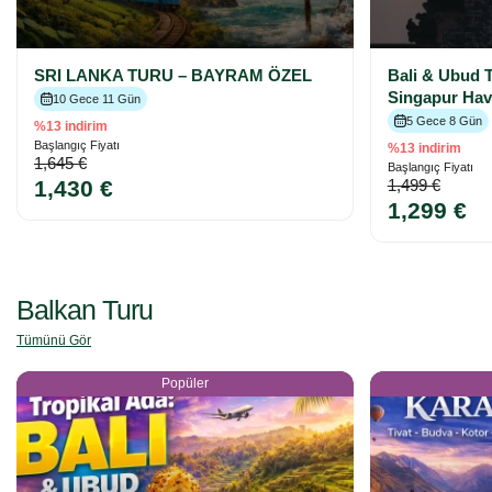
SRI LANKA TURU – BAYRAM ÖZEL
Bali & Ubud T
Singapur Hava
10 Gece 11 Gün
5 Gece 8 Gün
%13 indirim
Başlangıç Fiyatı
%13 indirim
1,645 €
Başlangıç Fiyatı
1,430 €
1,499 €
1,299 €
Balkan Turu
Tümünü Gör
Popüler