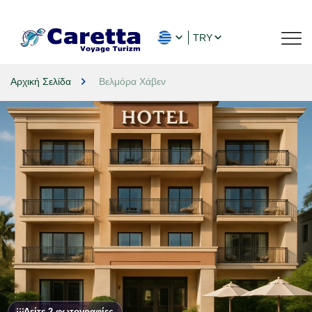
TRY
Αρχική Σελίδα
Βελμόρα Χάβεν
Δείτε 2 φωτογραφίες