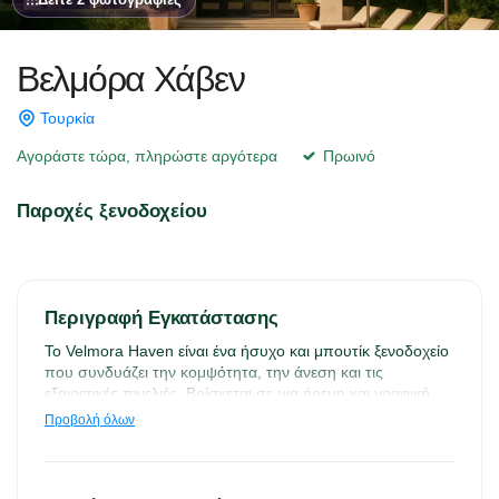
Βελμόρα Χάβεν
Τουρκία
Αγοράστε τώρα, πληρώστε αργότερα
Πρωινό
Παροχές ξενοδοχείου
Περιγραφή Εγκατάστασης
Το Velmora Haven είναι ένα ήσυχο και μπουτίκ ξενοδοχείο 
που συνδυάζει την κομψότητα, την άνεση και τις 
εξαιρετικές πινελιές. Βρίσκεται σε μια ήρεμη και γραφική 
τοποθεσία, σε αρμονία με τη φύση, το ξενοδοχείο 
Προβολή όλων
συνδυάζει την μοντέρνα πολυτέλεια με μια ατμόσφαιρα 
εμπνευσμένη από τη φύση. Οι ευρύχωρες και προσεκτικά 
σχεδιασμένες σουίτες, οι καταπράσινοι κήποι και η 