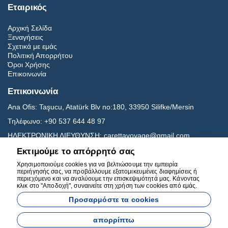
Εταιρικός
Αρχική Σελίδα
Ξεναγήσεις
Σχετικά με εμάς
Πολιτική Απορρήτου
Όροι Χρήσης
Επικοινωνία
Επικοινωνία
Ana Ofis:
Taşucu, Atatürk Blv no:180, 33950 Silifke/Mersin
Τηλέφωνο:
+90 537 644 48 97
ΗΛΕΚΤΡΟΝΙΚΗ ΔΙΕΥΘΥΝΣΗ:
carettavoyage@gmail.com
Εκτιμούμε το απόρρητό σας
Μεσα ΚΟΙΝΩΝΙΚΗΣ ΔΙΚΤΥΩΣΗΣ
Χρησιμοποιούμε cookies για να βελτιώσουμε την εμπειρία
περιήγησής σας, να προβάλλουμε εξατομικευμένες διαφημίσεις ή
περιεχόμενο και να αναλύουμε την επισκεψιμότητά μας. Κάνοντας
κλικ στο "Αποδοχή", συναινείτε στη χρήση των cookies από εμάς.
Προσαρμόστε τα cookies
απορρίπτω