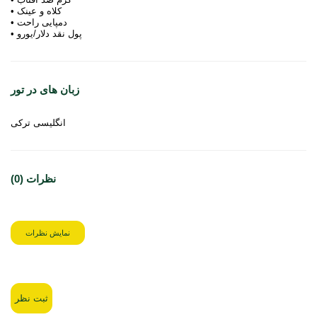
• کلاه و عینک
• دمپایی راحت
• پول نقد دلار/یورو
زبان های در تور
انگلیسی ترکی
نظرات (0)
نمایش نظرات
ثبت نظر