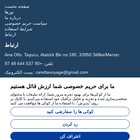
صفحه نخست
تورها
درباره ما
سیاست حریم خصوصی
شرایط استفاده
ارتباط
ارتباط
Ana Ofis:
Taşucu, Atatürk Blv no:180, 33950 Silifke/Mersin
تلفن:
+90 537 644 48 97
carettavoyage@gmail.com
پست الکترونیک:
ما برای حریم خصوصی شما ارزش قائل هستیم
رسانه های اجتماعی
ما از کوکی‌ها برای بهبود تجربه مرور شما، ارائه تبلیغات یا محتوای
شخصی‌سازی شده و تجزیه و تحلیل ترافیک خود استفاده می‌کنیم. با کلیک بر
روی "پذیرش"، با استفاده ما از کوکی ها موافقت می کنید.
کوکی ها را سفارشی کنید
رد کردن
توسعه یافته توسط
اعتراف کن