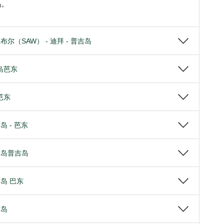
岛。
尔（SAW） - 迪拜 - 普吉岛
岛芭东
芭东
岛 - 芭东
东岛普吉岛
岛 巴东
吉岛