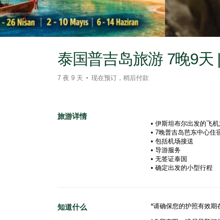
泰国普吉岛旅游 7晚9天 
7 夜 9 天
现在预订，稍后付款
旅游详情
• 伊斯坦布尔出发的飞机旅
• 7晚普吉岛芭东中心住宿 
• 包括机场接送  

• 导游服务  

• 无签证泰国  

• 确定出发的小型行程  
*请确保您的护照有效期
知道什么