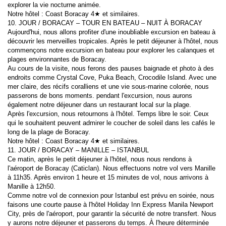
explorer la vie nocturne animée.
Notre hôtel : Coast Boracay 4★ et similaires.
10. JOUR / BORACAY – TOUR EN BATEAU – NUIT À BORACAY
Aujourd'hui, nous allons profiter d'une inoubliable excursion en bateau à 
découvrir les merveilles tropicales. Après le petit déjeuner à l'hôtel, nous 
commençons notre excursion en bateau pour explorer les calanques et 
plages environnantes de Boracay.
Au cours de la visite, nous ferons des pauses baignade et photo à des 
endroits comme Crystal Cove, Puka Beach, Crocodile Island. Avec une 
mer claire, des récifs coralliens et une vie sous-marine colorée, nous 
passerons de bons moments. pendant l'excursion, nous aurons 
également notre déjeuner dans un restaurant local sur la plage.
Après l'excursion, nous retournons à l'hôtel. Temps libre le soir. Ceux 
qui le souhaitent peuvent admirer le coucher de soleil dans les cafés le 
long de la plage de Boracay.
Notre hôtel : Coast Boracay 4★ et similaires.
11. JOUR / BORACAY – MANILLE – ISTANBUL
Ce matin, après le petit déjeuner à l'hôtel, nous nous rendons à 
l'aéroport de Boracay (Caticlan). Nous effectuons notre vol vers Manille 
à 11h35. Après environ 1 heure et 15 minutes de vol, nous arrivons à 
Manille à 12h50.
Comme notre vol de connexion pour Istanbul est prévu en soirée, nous 
faisons une courte pause à l'hôtel Holiday Inn Express Manila Newport 
City, près de l'aéroport, pour garantir la sécurité de notre transfert. Nous 
y aurons notre déjeuner et passerons du temps. À l'heure déterminée 