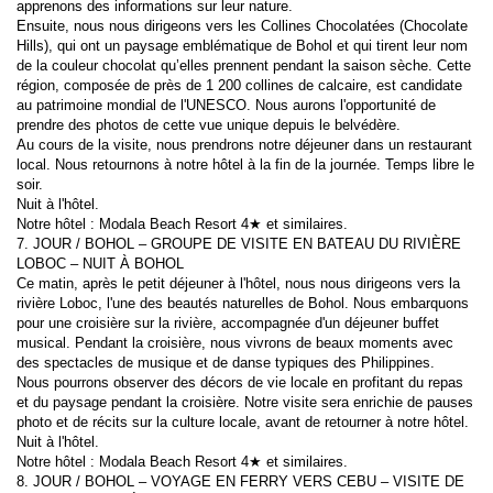
apprenons des informations sur leur nature.
Ensuite, nous nous dirigeons vers les Collines Chocolatées (Chocolate 
Hills), qui ont un paysage emblématique de Bohol et qui tirent leur nom 
de la couleur chocolat qu’elles prennent pendant la saison sèche. Cette 
région, composée de près de 1 200 collines de calcaire, est candidate 
au patrimoine mondial de l'UNESCO. Nous aurons l'opportunité de 
prendre des photos de cette vue unique depuis le belvédère.
Au cours de la visite, nous prendrons notre déjeuner dans un restaurant 
local. Nous retournons à notre hôtel à la fin de la journée. Temps libre le 
soir.
Nuit à l'hôtel.
Notre hôtel : Modala Beach Resort 4★ et similaires.
7. JOUR / BOHOL – GROUPE DE VISITE EN BATEAU DU RIVIÈRE 
LOBOC – NUIT À BOHOL
Ce matin, après le petit déjeuner à l'hôtel, nous nous dirigeons vers la 
rivière Loboc, l'une des beautés naturelles de Bohol. Nous embarquons 
pour une croisière sur la rivière, accompagnée d'un déjeuner buffet 
musical. Pendant la croisière, nous vivrons de beaux moments avec 
des spectacles de musique et de danse typiques des Philippines.
Nous pourrons observer des décors de vie locale en profitant du repas 
et du paysage pendant la croisière. Notre visite sera enrichie de pauses 
photo et de récits sur la culture locale, avant de retourner à notre hôtel.
Nuit à l'hôtel.
Notre hôtel : Modala Beach Resort 4★ et similaires.
8. JOUR / BOHOL – VOYAGE EN FERRY VERS CEBU – VISITE DE 