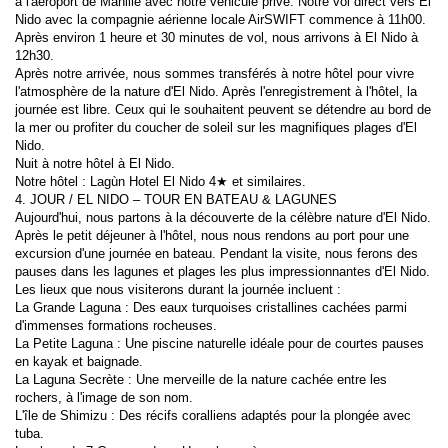
à l'aéroport de Manille avec notre véhicule privé. Notre vol direct vers El 
Nido avec la compagnie aérienne locale AirSWIFT commence à 11h00. 
Après environ 1 heure et 30 minutes de vol, nous arrivons à El Nido à 
12h30.
Après notre arrivée, nous sommes transférés à notre hôtel pour vivre 
l'atmosphère de la nature d'El Nido. Après l'enregistrement à l'hôtel, la 
journée est libre. Ceux qui le souhaitent peuvent se détendre au bord de 
la mer ou profiter du coucher de soleil sur les magnifiques plages d'El 
Nido.
Nuit à notre hôtel à El Nido.
Notre hôtel : Lagùn Hotel El Nido 4★ et similaires.
4. JOUR / EL NIDO – TOUR EN BATEAU & LAGUNES
Aujourd'hui, nous partons à la découverte de la célèbre nature d'El Nido. 
Après le petit déjeuner à l'hôtel, nous nous rendons au port pour une 
excursion d'une journée en bateau. Pendant la visite, nous ferons des 
pauses dans les lagunes et plages les plus impressionnantes d'El Nido. 
Les lieux que nous visiterons durant la journée incluent :
La Grande Laguna : Des eaux turquoises cristallines cachées parmi 
d'immenses formations rocheuses.
La Petite Laguna : Une piscine naturelle idéale pour de courtes pauses 
en kayak et baignade.
La Laguna Secrète : Une merveille de la nature cachée entre les 
rochers, à l'image de son nom.
L'île de Shimizu : Des récifs coralliens adaptés pour la plongée avec 
tuba.