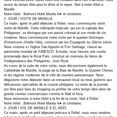
avons du temps libre pour le dîner et le repos. Nuit à notre hôtel à 
Manille.
Notre hôtel : Belmont Hotel Manila 4★ et similaires.
2. JOUR / VISITE DE MANILLE
Ce matin, après le petit déjeuner à l'hôtel, nous commençons notre 
visite de Manille. Cette métropole tropicale, qui est la capitale des 
Philippines, se distingue par son passé colonial et son mode de vie 
moderne. Nous commençons notre visite par le quartier historique 
d'Intramuros (Vieille Ville), construit par les Espagnols au 16ème siècle. 
Nous visitons ici l'église San Agustin et Fort Santiago, classé au 
patrimoine mondial de l'UNESCO. Ensuite, nous faisons une courte 
promenade dans le Rizal Park, construit en mémoire du héros de 
l'indépendance des Philippines, Jose Rizal.
Au cours de la suite de notre visite, nous découvrirons également la 
Cathédrale de Manille, la plage de la Baie de Manille, le Quartier Chinois 
et les régions modernes de la ville de manière panoramique. Nous 
dégustons notre déjeuner dans un restaurant local où nous goûtons aux 
délicieuses spécialités de la cuisine philippine. Le reste de la journée 
est libre pour faire du shopping ou profiter de votre temps libre dans de 
grands centres commerciaux comme le Mall of Asia.
Nous retournons à notre hôtel à la fin de la visite. Nuit à l'hôtel.
Notre hôtel : Belmont Hotel Manila 4★ et similaires.
3. JOUR / VOL DE MANILLE À EL NIDO
Ce matin, après un petit déjeuner précoce à l'hôtel, nous nous rendons 