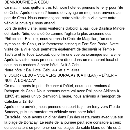
DEMI-JOURNEE À CEBU
Ce matin, nous quittons très tôt notre hôtel et prenons le ferry pour l'île 
de Cebu. Après environ 2 heures de voyage en mer, nous arrivons au 
port de Cebu. Nous commençons notre visite de la ville avec notre 
véhicule privé qui nous attend.
Lors de notre visite, nous visiterons d'abord la basilique Basilica Minore 
del Santo Niño, considérée comme l'église la plus ancienne des 
Philippines. Ensuite, nous verrons la Croix de Magellan, l'un des 
symboles de Cebu, et la forteresse historique Fort San Pedro. Notre 
visite de la ville nous permettra également de découvrir le Temple 
Taoïste et le Tops Lookout, qui offre une vue panoramique sur la ville.
Après la visite, nous prenons notre dîner dans un restaurant local et 
nous nous rendons à notre hôtel. Nuit à Cebu.
Notre hôtel : Bai Hotel Cebu 4★ et similaires.
9. JOUR / CEBU – VOL VERS BORACAY (CATIKLAN) – DÎNER – 
NUIT À BORACAY
Ce matin, après le petit déjeuner à l'hôtel, nous nous rendons à 
l'aéroport de Cebu. Nous prenons notre vol avec Philippine Airlines à 
11h05 et, après un vol d'environ 1 heure, nous arrivons à l'aéroport de 
Caticlan à 12h10.
Après notre arrivée, nous prenons un court trajet en ferry vers l'île de 
Boracay, puis un transfert en véhicule vers notre hôtel.
En soirée, nous avons un dîner dans l'un des restaurants avec vue sur 
la plage de Boracay. Le reste de la journée peut être consacré à ceux 
qui souhaitent se promener sur les plages de sable blanc de l'île ou à 