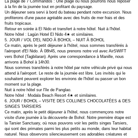
La plage de 7 Commandos : Une plage où nous pourrons nous reposer 
à la fin de la journée tout en profitant du paysage.
Un déjeuner sera servi à bord du bateau pendant notre excursion. Nous 
profiterons d'une pause agréable avec des fruits de mer frais et des 
fruits tropicaux.
Retour en soirée à El Nido et transfert à notre hôtel. Nuit à l'hôtel.
Notre hôtel : Lagùn Hotel El Nido 4★ et similaires.
5. JOUR / VOL D'EL NIDO À BOHOL – NUIT À BOHOL
Ce matin, après le petit déjeuner à l'hôtel, nous sommes transférés à 
l'aéroport d'El Nido. À 08h45, nous prenons notre vol avec AirSWIFT 
vers Bohol (Tagbilaran). Après une correspondance à Manille, nous 
arrivons à Bohol à 14h30.
Nous sommes transférés à notre hôtel par notre véhicule privé qui nous 
attend à l'aéroport. Le reste de la journée est libre. Les invités qui le 
souhaitent peuvent explorer les environs de l'hôtel ou passer un bon 
moment sur la plage.
Nuit à notre hôtel sur l'île de Panglao.
Notre hôtel : Modala Beach Resort 4★ et similaires.
6. JOUR / BOHOL – VISITE DES COLLINES CHOCOLATÉES & DES 
SINGES TARSIERS
Ce matin, après le petit déjeuner à l'hôtel, nous commençons notre 
visite d'une journée à la découverte de Bohol. Notre première étape est 
la Tarsier Sanctuary, où nous pouvons voir les petits singes Tarsiers, 
qui sont des primates parmi les plus petits au monde, dans leur habitat 
naturel. Nous observons silencieusement ces adorables créatures et 