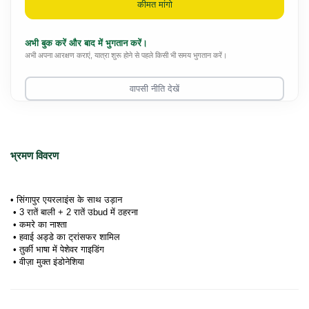
कीमत मांगो
अभी बुक करें और बाद में भुगतान करें।
अभी अपना आरक्षण कराएं, यात्रा शुरू होने से पहले किसी भी समय भुगतान करें।
वापसी नीति देखें
भ्रमण विवरण
• सिंगापुर एयरलाइंस के साथ उड़ान
 • 3 रातें बाली + 2 रातें उbud में ठहरना
 • कमरे का नाश्ता
 • हवाई अड्डे का ट्रांसफर शामिल
 • तुर्की भाषा में पेशेवर गाइडिंग
 • वीज़ा मुक्त इंडोनेशिया