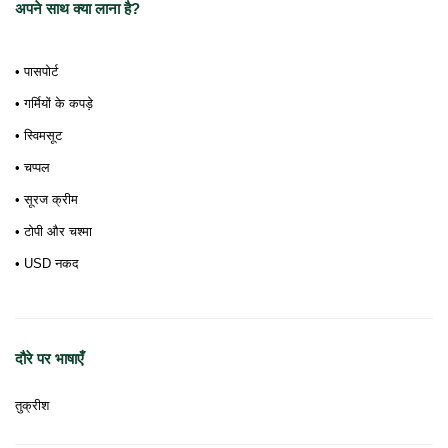
अपने साथ क्या लाना है?
• पासपोर्ट
• गर्मियों के कपड़े
• स्विमसूट
• चप्पल
• सूरज क्रीम
• टोपी और चश्मा
• USD नकद
दौरे पर भाषाएँ
तुक्रीश