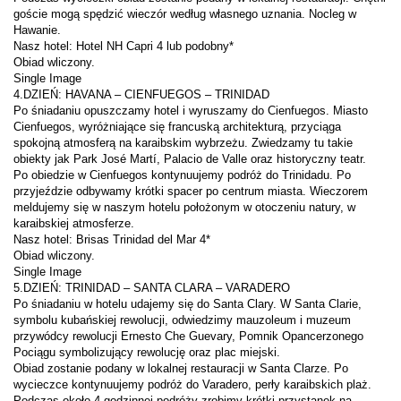
goście mogą spędzić wieczór według własnego uznania. Nocleg w 
Po śniadaniu opuszczamy hotel i wyruszamy do Cienfuegos. Miasto 
Cienfuegos, wyróżniające się francuską architekturą, przyciąga 
spokojną atmosferą na karaibskim wybrzeżu. Zwiedzamy tu takie 
Po obiedzie w Cienfuegos kontynuujemy podróż do Trinidadu. Po 
przyjeździe odbywamy krótki spacer po centrum miasta. Wieczorem 
meldujemy się w naszym hotelu położonym w otoczeniu natury, w 
Po śniadaniu w hotelu udajemy się do Santa Clary. W Santa Clarie, 
symbolu kubańskiej rewolucji, odwiedzimy mauzoleum i muzeum 
przywódcy rewolucji Ernesto Che Guevary, Pomnik Opancerzonego 
Obiad zostanie podany w lokalnej restauracji w Santa Clarze. Po 
wycieczce kontynuujemy podróż do Varadero, perły karaibskich plaż. 
Podczas około 4-godzinnej podróży zrobimy krótki przystanek na 