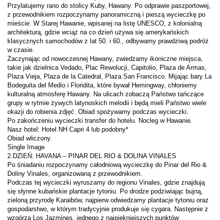
Przylatujemy rano do stolicy Kuby, Hawany. Po odprawie paszportowej, 
z przewodnikiem rozpoczynamy panoramiczną i pieszą wycieczkę po 
mieście. W Starej Hawanie, wpisanej na listę UNESCO, z kolonialną 
architekturą, gdzie wciąż na co dzień używa się amerykańskich 
klasycznych samochodów z lat 50. i 60., odbywamy prawdziwą podróż 
Zaczynając od nowoczesnej Hawany, zwiedzamy ikoniczne miejsca, 
takie jak dzielnica Vedado, Plac Rewolucji, Capitolio, Plaza de Armas, 
Plaza Vieja, Plaza de la Catedral, Plaza San Francisco. Mijając bary La 
Bodeguita del Medio i Floridita, które bywał Hemingway, chłoniemy 
kulturalną atmosferę Hawany. Na ulicach zobaczą Państwo tańczące 
grupy w rytmie żywych latynoskich melodii i będą mieli Państwo wiele 
Po śniadaniu rozpoczynamy całodniową wycieczkę do Pinar del Rio & 
Podczas tej wycieczki wyruszamy do regionu Vinales, gdzie znajdują 
się słynne kubańskie plantacje tytoniu. Po drodze podziwiając bujną, 
zieloną przyrodę Karaibów, najpierw odwiedzamy plantacje tytoniu oraz 
gospodarstwo, w którym tradycyjnie produkuje się cygara. Następnie z 
wzgórza Los Jazmines, jednego z najpiękniejszych punktów 