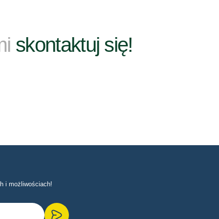
mi
skontaktuj się!
h i możliwościach!