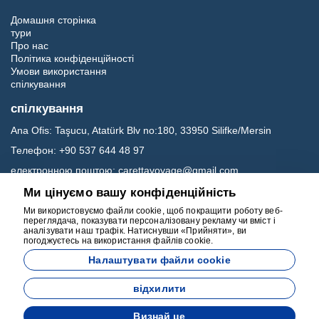
Домашня сторінка
тури
Про нас
Політика конфіденційності
Умови використання
спілкування
спілкування
Ana Ofis:
Taşucu, Atatürk Blv no:180, 33950 Silifke/Mersin
Телефон:
+90 537 644 48 97
електронною поштою:
carettavoyage@gmail.com
Ми цінуємо вашу конфіденційність
Соц.медіа
Ми використовуємо файли cookie, щоб покращити роботу веб-
переглядача, показувати персоналізовану рекламу чи вміст і
аналізувати наш трафік. Натиснувши «Прийняти», ви
погоджуєтесь на використання файлів cookie.
Налаштувати файли cookie
відхилити
Розроблено
Визнай це