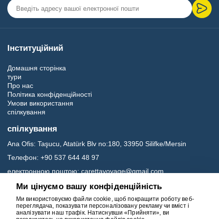
Інституційний
Домашня сторінка
тури
Про нас
Політика конфіденційності
Умови використання
спілкування
спілкування
Ana Ofis:
Taşucu, Atatürk Blv no:180, 33950 Silifke/Mersin
Телефон:
+90 537 644 48 97
електронною поштою:
carettavoyage@gmail.com
Ми цінуємо вашу конфіденційність
Соц.медіа
Ми використовуємо файли cookie, щоб покращити роботу веб-
переглядача, показувати персоналізовану рекламу чи вміст і
аналізувати наш трафік. Натиснувши «Прийняти», ви