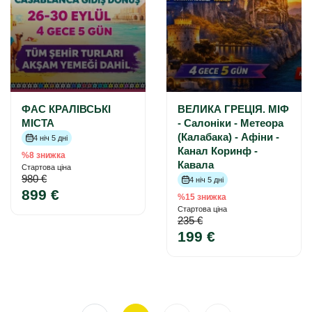
ФАС КРАЛІВСЬКІ
ВЕЛИКА ГРЕЦІЯ. МІФ
МІСТА
- Салоніки - Метеора
(Калабака) - Афіни -
4 ніч 5 дні
Канал Коринф -
%8 знижка
Кавала
Стартова ціна
980 €
4 ніч 5 дні
899 €
%15 знижка
Стартова ціна
235 €
199 €