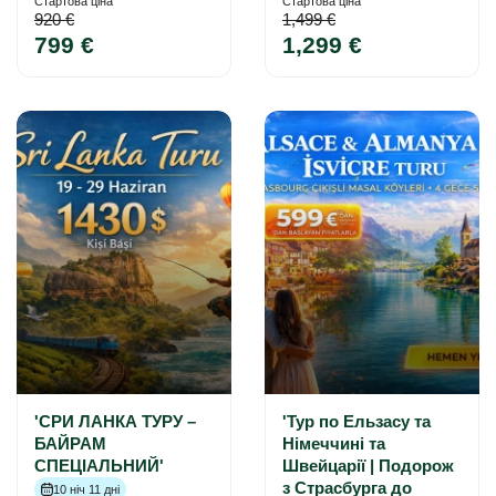
Стартова ціна
Стартова ціна
920 €
1,499 €
799 €
1,299 €
'СРИ ЛАНКА ТУРУ –
'Тур по Ельзасу та
БАЙРАМ
Німеччині та
СПЕЦІАЛЬНИЙ'
Швейцарії | Подорож
з Страсбурга до
10 ніч 11 дні