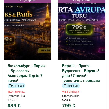
Популярний
Популярний
Люксембург – Париж
Берлін – Прага –
– Брюссель –
Будапешт – Відень 8
Амстердам 8 днів 7
днів / 7 ночей
ночей
туристична програма
7 ніч 8 дні
7 ніч 8 дні
%14 знижка
%13 знижка
Стартова ціна
Стартова ціна
1,035 €
920 €
889 €
799 €