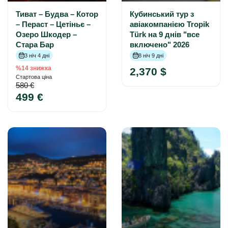
Тиват – Будва – Котор
Кубинський тур з
– Пераст – Цетіньє –
авіакомпанією Tropik
Озеро Шкодер –
Türk на 9 днів "все
Стара Бар
включено" 2026
3 ніч 4 дні
8 ніч 9 дні
%14 знижка
2,370 $
Стартова ціна
580 €
499 €