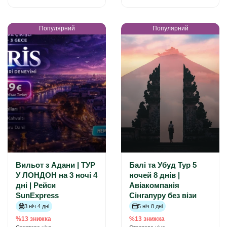
Популярний
Популярний
Вильот з Адани | ТУР
Балі та Убуд Тур 5
У ЛОНДОН на 3 ночі 4
ночей 8 днів |
дні | Рейси
Авіакомпанія
SunExpress
Сінгапуру без візи
3 ніч 4 дні
5 ніч 8 дні
%13 знижка
%13 знижка