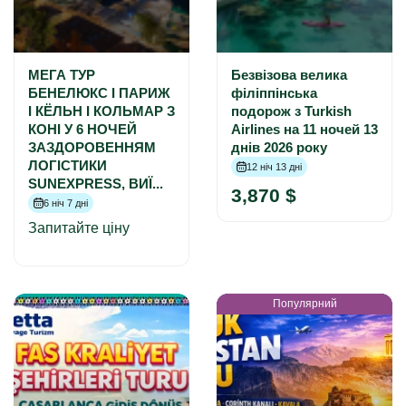
МЕГА ТУР
Безвізова велика
БЕНЕЛЮКС І ПАРИЖ
філіппінська
І КЁЛЬН І КОЛЬМАР З
подорож з Turkish
КОНІ У 6 НОЧЕЙ
Airlines на 11 ночей 13
ЗАЗДОРОВЕННЯМ
днів 2026 року
ЛОГІСТИКИ
12 ніч 13 дні
SUNEXPRESS, ВИЇ...
3,870 $
6 ніч 7 дні
Запитайте ціну
Популярний