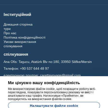
Інституційний
Домашня сторінка
тури
Про нас
Політика конфіденційності
Умови використання
спілкування
спілкування
Ana Ofis:
Taşucu, Atatürk Blv no:180, 33950 Silifke/Mersin
Телефон:
+90 537 644 48 97
електронною поштою:
carettavoyage@gmail.com
Ми цінуємо вашу конфіденційність
Соц.медіа
Ми використовуємо файли cookie, щоб покращити роботу веб-
переглядача, показувати персоналізовану рекламу чи вміст і
аналізувати наш трафік. Натиснувши «Прийняти», ви
погоджуєтесь на використання файлів cookie.
Налаштувати файли cookie