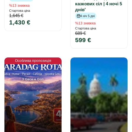
казкових сіл | 4 ночі 5
%13 знижка
днів'
Стартова ціна
1,645 €
4 ніч 5 дні
1,430 €
%13 знижка
Стартова ціна
689 €
599 €
Особлива пропозиція