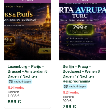
Populair
Populair
Luxemburg – Parijs –
Berlijn – Praag –
Brussel – Amsterdam 8
Boedapest – Wenen 8
Dagen 7 Nachten
Dagen / 7 Nachten
Reisprogramma
7 nacht 8 dagen
7 nacht 8 dagen
%14 korting
Beginprijs
%13 korting
1,035 €
Beginprijs
889 €
920 €
799 €