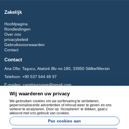
Zakelijk
Hoofdpagina
Rondleidingen
Over ons
privacybeleid
Gebruiksvoorwaarden
Contact
Contact
Ana Ofis:
Taşucu, Atatürk Blv no:180, 33950 Silifke/Mersin
Telefoon:
+90 537 644 48 97
E-mailen:
carettavoyage@gmail.com
Wij waarderen uw privacy
Sociale media
We gebruiken cookies om uw surfervaring te verbeteren,
gepersonaliseerde advertenties of inhoud weer te geven en ons
verkeer te analyseren. Door op ‘Accepteren’ te klikken, gaat u
akkoord met ons gebruik van cookies.
Pas cookies aan