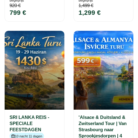
Beginprijs
Beginprijs
920 €
1,499 €
799 €
1,299 €
SRI LANKA REIS -
'Alsace & Duitsland &
SPECIALE
Zwitserland Tour | Van
FEESTDAGEN
Strasbourg naar
Sprookjesdorpen | 4
10 nacht 11 dagen