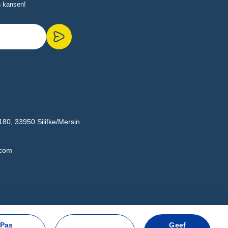
n kansen!
180, 33950 Silifke/Mersin
.com
Pas
Geef