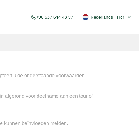
+90 537 644 48 97
Nederlands
TRY
epteert u de onderstaande voorwaarden.

jn afgerond voor deelname aan een tour of 
e kunnen beïnvloeden melden.
