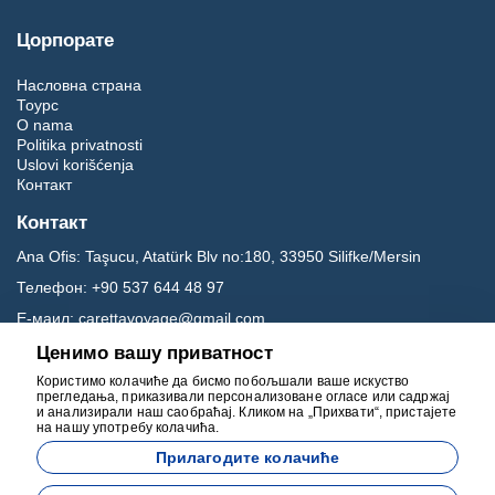
Цорпорате
Насловна страна
Тоурс
O nama
Politika privatnosti
Uslovi korišćenja
Контакт
Контакт
Ana Ofis:
Taşucu, Atatürk Blv no:180, 33950 Silifke/Mersin
Телефон:
+90 537 644 48 97
Е-маил:
carettavoyage@gmail.com
Ценимо вашу приватност
Друштвени медији
Користимо колачиће да бисмо побољшали ваше искуство
прегледања, приказивали персонализоване огласе или садржај
и анализирали наш саобраћај. Кликом на „Прихвати“, пристајете
на нашу употребу колачића.
Прилагодите колачиће