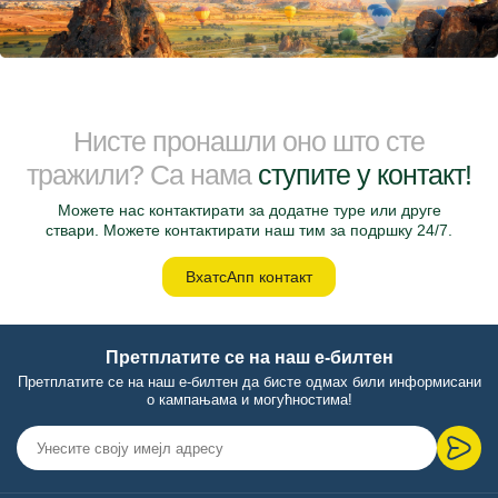
Нисте пронашли оно што сте
тражили? Са нама
ступите у контакт!
Можете нас контактирати за додатне туре или друге
ствари. Можете контактирати наш тим за подршку 24/7.
ВхатсАпп контакт
Претплатите се на наш е-билтен
Претплатите се на наш е-билтен да бисте одмах били информисани
о кампањама и могућностима!