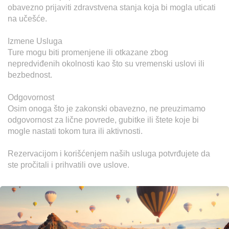
obavezno prijaviti zdravstvena stanja koja bi mogla uticati 
na učešće.

Izmene Usluga

Ture mogu biti promenjene ili otkazane zbog 
nepredviđenih okolnosti kao što su vremenski uslovi ili 
bezbednost.

Odgovornost

Osim onoga što je zakonski obavezno, ne preuzimamo 
odgovornost za lične povrede, gubitke ili štete koje bi 
mogle nastati tokom tura ili aktivnosti.

Rezervacijom i korišćenjem naših usluga potvrđujete da 
ste pročitali i prihvatili ove uslove.