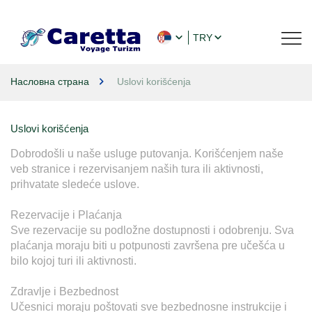
TRY
Насловна страна
Uslovi korišćenja
Uslovi korišćenja
Dobrodošli u naše usluge putovanja. Korišćenjem naše 
veb stranice i rezervisanjem naših tura ili aktivnosti, 
prihvatate sledeće uslove.

Rezervacije i Plaćanja

Sve rezervacije su podložne dostupnosti i odobrenju. Sva 
plaćanja moraju biti u potpunosti završena pre učešća u 
bilo kojoj turi ili aktivnosti.

Zdravlje i Bezbednost

Učesnici moraju poštovati sve bezbednosne instrukcije i 