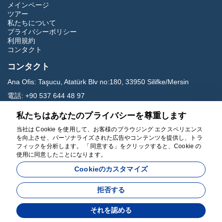
メインページ
ツアー
私たちについて
プライバシーポリシー
利用規約
コンタクト
コンタクト
Ana Ofis:
Taşucu, Atatürk Blv no:180, 33950 Silifke/Mersin
電話:
+90 537 644 48 97
Eメール:
carettavoyage@gmail.com
私たちはあなたのプライバシーを尊重します
当社は Cookie を使用して、お客様のブラウジング エクスペリエンス
ソーシャルメディア
を向上させ、パーソナライズされた広告やコンテンツを提供し、トラ
フィックを分析します。 「同意する」をクリックすると、Cookie の
使用に同意したことになります。
Cookieのカスタマイズ
拒否する
によって開発された
それを認める