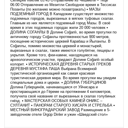
Силифке Кеклик 05:45 Отправление из Чешмели – Теце
06:00 Отправление из Мезитли Свободное время в Тессисах
Позанты (по желанию можно позавтракать) • МАЗЫ
ПОДЗЕМНЫЙ ГОРОД В Кападокии существует множество
подземных городов, вырезанных в мягких туфовых скалах.
Главным из них является подземный город Мазы. В своё
время в этих подземных городах жили 20 000 человек •
ДОЛИНА СОГАНЛЫ В Долине Соğanlı, во время прогулки по
античному городу Соğанлы протяженностью 900 метров,
посещение исторических церквей Карабаш и Йыланлы. В
Соğanлы, помимо множества церквей и монастырей,
вырезанных в скалах, также имеются голубятни, пещеры и
укрытия. Кроме того, феи-камни, находящиеся на
археологическом участке, придают Долине Соğanlı особый
колорит. • ИСТОРИЧЕСКАЯ ДЕРЕВНЯ СТАРЫХ ГРЕКОВ
ДЕРЕВНЯ МУСТАФА ПАША Выбрана Всемирной
туристической организацией как самая красивая
туристическая деревня мира. Во время прогулки мы увидим
специальные дома и церкви. • ДОЛИНА ГУБЕРЦИНОВ
Долина Губерцино́в, начинающаяся от Уйчисара и
простирающаяся до Гёреме на протяжении 4 километров,
получила своё название от вырезанных в скалах голубиных
гнёзд. • МАСТЕРСКАЯ ОСОБЫХ КАМНЕЙ ОНИКС –
СУЛТАНИТ • ПАНОРАМ СТАРОГО ХИСАРА И СТРЕЛЬБА •
МЕСТНЫЙ ВИНОГРАДАРСКИЙ ЗАВОД Размещение в 5-
звёздочном отеле Ürgüp Dinler и ужин «Шведский стол»