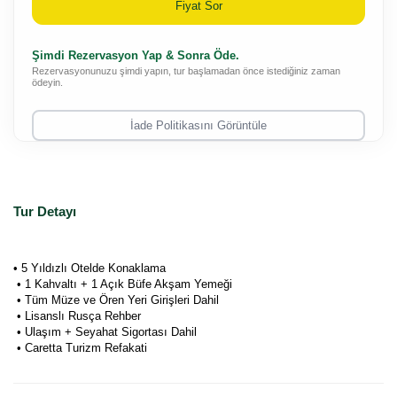
Fiyat Sor
Şimdi Rezervasyon Yap & Sonra Öde.
Rezervasyonunuzu şimdi yapın, tur başlamadan önce istediğiniz zaman
ödeyin.
İade Politikasını Görüntüle
Tur Detayı
• 5 Yıldızlı Otelde Konaklama
 • 1 Kahvaltı + 1 Açık Büfe Akşam Yemeği
 • Tüm Müze ve Ören Yeri Girişleri Dahil
 • Lisanslı Rusça Rehber
 • Ulaşım + Seyahat Sigortası Dahil
 • Caretta Turizm Refakati