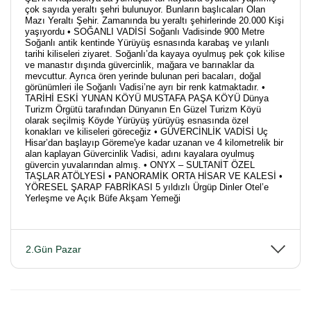
çok sayıda yeraltı şehri bulunuyor. Bunların başlıcaları Olan
Mazı Yeraltı Şehir. Zamanında bu yeraltı şehirlerinde 20.000 Kişi
yaşıyordu • SOĞANLI VADİSİ Soğanlı Vadisinde 900 Metre
Soğanlı antik kentinde Yürüyüş esnasında karabaş ve yılanlı
tarihi kiliseleri ziyaret. Soğanlı’da kayaya oyulmuş pek çok kilise
ve manastır dışında güvercinlik, mağara ve barınaklar da
mevcuttur. Ayrıca ören yerinde bulunan peri bacaları, doğal
görünümleri ile Soğanlı Vadisi’ne ayrı bir renk katmaktadır. •
TARİHİ ESKİ YUNAN KÖYÜ MUSTAFA PAŞA KÖYÜ Dünya
Turizm Örgütü tarafından Dünyanın En Güzel Turizm Köyü
olarak seçilmiş Köyde Yürüyüş yürüyüş esnasında özel
konakları ve kiliseleri göreceğiz • GÜVERCİNLİK VADİSİ Uç
Hisar’dan başlayıp Göreme'ye kadar uzanan ve 4 kilometrelik bir
alan kaplayan Güvercinlik Vadisi, adını kayalara oyulmuş
güvercin yuvalarından almış. • ONYX – SULTANİT ÖZEL
TAŞLAR ATÖLYESİ • PANORAMİK ORTA HİSAR VE KALESİ •
YÖRESEL ŞARAP FABRİKASI 5 yıldızlı Ürgüp Dinler Otel’e
Yerleşme ve Açık Büfe Akşam Yemeği
2.Gün Pazar