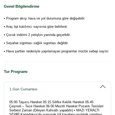
Genel Bilgilendirme
• Program akışı hava ve yol durumuna göre değişebilir.
• Araç tipi katılımcı sayısına göre belirlenir.
• Çocuk indirimi 2 yetişkin yanında geçerlidir.
• Seyahat sigortası sağlık sigortası değildir.
• Hava şartları nedeniyle yapılamayan programlar mücbir sebep sayılır.
Tur Programı
1.Gün Cumartesi
05:00 Taşucu Hareket 05:15 Silifke Keklik Hareket 05:45
Çeşmeli – Tece Hareket 06:00 Mezitli Hareket Pozantı Tesisleri
Serbest Zaman (Dileyen Kahvaltı yapabilir) • MAZI YERALTI
ŞEHRİ Kapadokya’da yumuşak tüf kayalara oyularak yapılmış