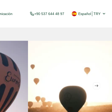
icación
+90 537 644 48 97
Español
TRY