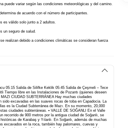
rama puede variar según las condiciones meteorológicas y del camino.
 determina de acuerdo con el número de participantes.
s es válido solo junto a 2 adultos.
es un seguro de salud.
se realizan debido a condiciones climáticas se consideran fuerza
cu 05:15 Salida de Silifke Keklik 05:45 Salida de Çeşmeli – Tece
tli Tiempo libre en las Instalaciones de Pozantı (quienes deseen
 • MAZI CIUDAD SUBTERRÁNEA Hay muchas ciudades
n sido excavadas en las suaves rocas de toba en Capadocia. La
llas es la Ciudad Subterránea de Mazı. En su momento, 20,000
estas ciudades subterráneas. • VALLE DE SOĞANLI En el Valle
un recorrido de 900 metros por la antigua ciudad de Soğanlı, se
as históricas de Karabaş y Yılanlı. En Soğanlı, además de muchas
ios excavados en la roca, también hay palomares, cuevas y