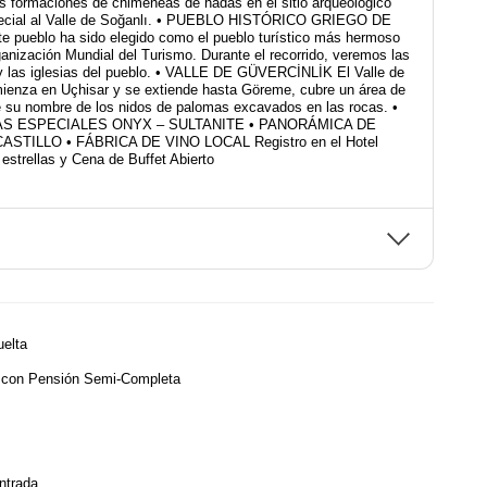
s formaciones de chimeneas de hadas en el sitio arqueológico
pecial al Valle de Soğanlı. • PUEBLO HISTÓRICO GRIEGO DE
pueblo ha sido elegido como el pueblo turístico más hermoso
anización Mundial del Turismo. Durante el recorrido, veremos las
 y las iglesias del pueblo. • VALLE DE GÜVERCİNLİK El Valle de
mienza en Uçhisar y se extiende hasta Göreme, cubre un área de
e su nombre de los nidos de palomas excavados en las rocas. •
AS ESPECIALES ONYX – SULTANITE • PANORÁMICA DE
STILLO • FÁBRICA DE VINO LOCAL Registro en el Hotel
 estrellas y Cena de Buffet Abierto
uelta
 con Pensión Semi-Completa
ntrada