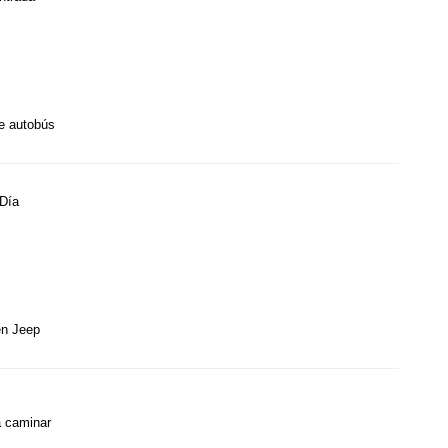
e autobús
Día
en Jeep
 caminar