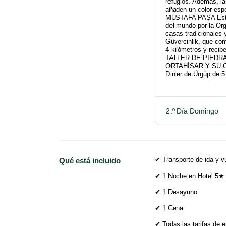
refugios. Además, la
añaden un color es
MUSTAFA PAŞA Este 
del mundo por la Org
casas tradicionales
Güvercinlik, que co
4 kilómetros y recib
TALLER DE PIEDR
ORTAHİSAR Y SU CA
Dinler de Ürgüp de 5
2.º Día Domingo
✔ Transporte de ida y v
Qué está incluido
✔ 1 Noche en Hotel 5★
✔ 1 Desayuno
✔ 1 Cena
✔ Todas las tarifas de e