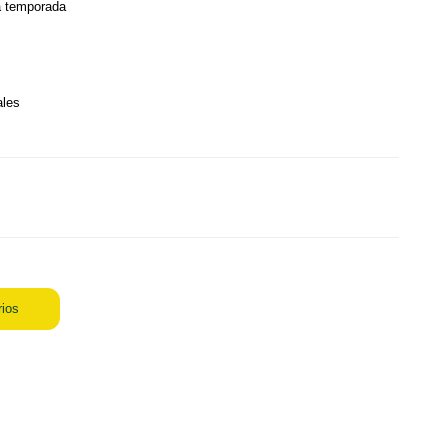
a temporada
ales
rios