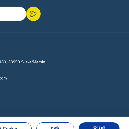
180, 33950 Silifke/Mersin
.com
 Cookie
拒绝
承认吧