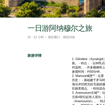
一日游阿纳穆尔之旅
10 - 12 小时
现在预订，稍后付款
旅游详情
1. Gilindere（A
路。 - 特点： - 以
对温和。 - 许多楼梯和
参观时间：约50分钟。 

2. Mamure城堡** 
历史： - 基础建于罗
海沿岸仍然完好无损的最
壮丽景观点。 - 特别适
3. Anemurium古城
元前4世纪起有人居住，罗
（Anemourion）。