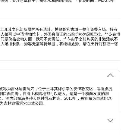
会很热，要注意戴帽子、携带水和防晒用品。 - 参观时间：约2-2.5小
，土耳其文化部所属的所有遗址、博物馆和古城一整年免费入场。持有
都可以申请博物馆卡，外国身份证的当前价格为500里拉。** 2-在博
门票价格变动方面，我司不负责任。** 3-由于之前购买的非激活或不
致入场排长队，游客无需等待导游，将继续旅游。请在出行前获取一张
被称为吉林迪雷洞穴，位于土耳其梅尔辛的安伊敦克区，靠近桑扎
洞口面向海，自海上和陆地都可以进入。这是一个横向发展的洞
米。洞内部布满各种天然钟乳石构造。2013年，被宣布为自然纪念
定为吉林迪雷洞穴自然公园。