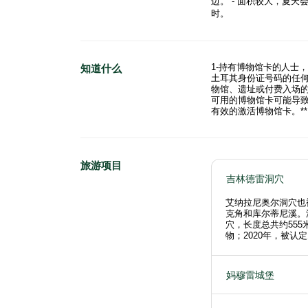
边。 - 面积较大，夏天
时。
1-持有博物馆卡的人士
知道什么
土耳其身份证号码的任何人
物馆、遗址或付费入场的
可用的博物馆卡可能导
有效的激活博物馆卡。**
旅游项目
吉林德雷洞穴
艾纳拉尼奥尔洞穴也
克角和库尔蒂尼溪。
穴，长度总共约555
物；2020年，被认
妈穆雷城堡