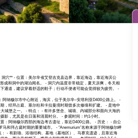
ynalıgöl）洞穴** - 位置：美尔辛省艾登吉克县边界，靠近海边，靠近海滨公
钟乳石形成和洞中的湖泊闻名。 - 洞穴内温度非常稳定，夏天凉爽，冬天相
上下通道，建议穿着舒适的鞋子；行动不便者可能会觉得较为疲劳。 - 
- 位置：阿纳穆尔市中心附近，海滨，位于美尔辛–安塔利亚D400公路上。 - 
马时期，经拜占庭、塞尔柱和卡拉曼境时期曾多次修缮和扩建。 - 是地中
大城堡之一。 - 特点： - 有许多堡垒、城墙、内城部分和面向大海的
合摄影，尤其是在日落和清晨时分。 - 参观时间：约1小时。 

** - 位置：阿纳穆尔西部的海边考古遗址，靠近D400公路。 - 历史： - 自公
马和拜占庭时期的重要城市。 - “Anemurium”名称来源于阿纳穆尔岬
 - 特点： - 有剧场、浴场结构、墓地（墓地区）、马赛克遗迹，且靠近海