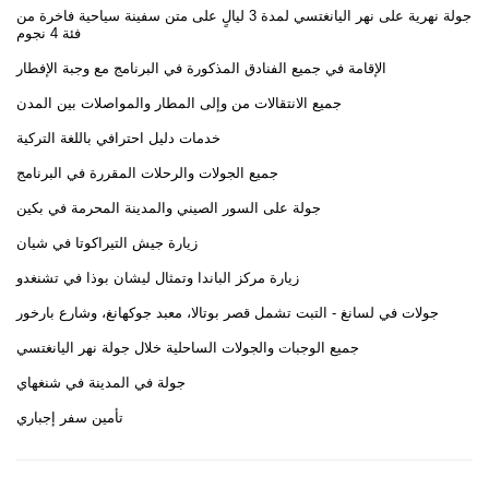
جولة نهرية على نهر اليانغتسي لمدة 3 ليالٍ على متن سفينة سياحية فاخرة من
فئة 4 نجوم
الإقامة في جميع الفنادق المذكورة في البرنامج مع وجبة الإفطار
جميع الانتقالات من وإلى المطار والمواصلات بين المدن
خدمات دليل احترافي باللغة التركية
جميع الجولات والرحلات المقررة في البرنامج
جولة على السور الصيني والمدينة المحرمة في بكين
زيارة جيش التيراكوتا في شيان
زيارة مركز الباندا وتمثال ليشان بوذا في تشنغدو
جولات في لسانغ - التبت تشمل قصر بوتالا، معبد جوكهانغ، وشارع بارخور
جميع الوجبات والجولات الساحلية خلال جولة نهر اليانغتسي
جولة في المدينة في شنغهاي
تأمين سفر إجباري