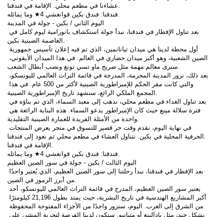
عشاءنا في مطعم محلي. الإقامة في فندقنا.
فندقنا: فندق بكين قوانغشي 4★ وما يماثله.
اليوم الثاني / بكين - جولة في المدينة
بعد تناول الإفطار في فندقنا، نبدأ جولة استكشاف بانورامية ليوم كامل في 
العاصمة الصينية بكين.
أول محطة لدينا هي ميدان تيانانمين، الذي تم فيه إعلان تأسيس جمهورية 
الصين الشعبية، وهو أكبر ميدان حضاري في العالم. في هذا الميدان الأيقوني، 
سنرى معالم مهمة مثل ضريح ماو تسي تونغ ونصب أبطال الشعب.
بعد ذلك، نزور المدينة المحرمة، المدرجة في قائمة التراث العالمي لليونسكو، 
والتي كانت مقر الحكم للإمبراطورية الصينية لأكثر من 500 عام. في هذا 
المجمع الملكي الرائع، سنشهد تاريخ الإمبراطورية الصينية.
بعد تناول الغداء في مطعم محلي، نذهب إلى معبد السماء، الذي تم بناؤه في 
فترة سلالة مينغ حيث كان الإمبراطور يدعو السماء. هذه البناية الرائعة هي 
واحدة من الأمثلة الفريدة للعمارة الصينية التقليدية.
في نهاية اليوم، نقدم وقت حر قصير للتسوق في متجر يعرض المنتجات 
الحرفية المحلية في بكين. نتناول العشاء في مطعم محلي ثم نعود إلى فندقنا.
الإقامة في فندقنا.
فندقنا: فندق بكين قوانغشي 4★ وما يماثله.
اليوم الثالث / بكين - جولة في سور الصين العظيم
بعد الإفطار في فندقنا، نبدأ رحلتنا إلى سور الصين العظيم، الذي يُعتبر واحدًا 
من أبرز الرموز في الصين.
يعتبر سور الصين العظيم، المدرج في قائمة التراث العالمي لليونسكو، أحد 
أكبر المشاريع الهندسية في تاريخ البشرية، حيث يمتد بطول 21,196 كيلومترًا 
من الشرق إلى الغرب. اليوم، سنزور واحدًا من الأجزاء المفتوحة المحفوظة 
بشكل جيد، مثل بادالينغ أو متيانيو. ستكون لدينا الفرصة لتجربة المشي على 