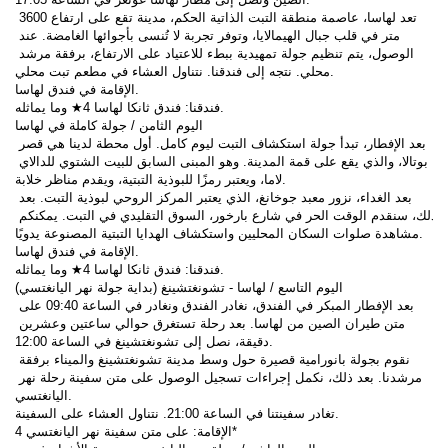
تعد لهاسا، عاصمة منطقة التبت الذاتية الحكم، مدينة تقع على ارتفاع 3600 
متر في قلب جبال الهيمالايا، وتوفر تجربة لا تُنسى بأجوائها الغامضة. عند 
الوصول، يتم تنظيم جولة تمهيدية ببطء للاعتياد على الارتفاع، برفقة مرشد 
محلي. نتجه إلى فندقنا. نتناول العشاء في مطعم تبت محلي.
الإقامة في فندق لهاسا.
فندقنا: فندق ثانكا لهاسا 4★ وما يماثله.
اليوم الثامن / جولة كاملة في لهاسا
بعد الإفطار، تبدأ جولة استكشاف التبت ليوم كامل. أول محطة لدينا هي قصر 
بوتالا، والذي يقع على قمة المدينة. وهو المبنى السابق للبيت الشتوي للدالاي 
لاما، ويعتبر رمزًا للبوذية التبتية، ويقدم مناظر خلابة.
بعد الغداء، نزور معبد جوخانغ، الذي يعتبر المركز الروحي لبوذية التبت. بعد 
ذلك، سنقدم الوقت الحر في شارع بارخور، السوق التقليدي في التبت. يمكنكم 
مشاهدة صلوات السكان المحليين واستكشاف الهدايا التبتية المصنوعة يدويًا.
الإقامة في فندق لهاسا.
فندقنا: فندق ثانكا لهاسا 4★ وما يماثله.
اليوم التاسع / لهاسا - تشونغتشينغ (بداية جولة نهر اليانغتسي)
بعد الإفطار المبكر في الفندق، نغادر الفندق ونغادر في الساعة 09:40 على 
متن طيران الصين من لهاسا. بعد رحلة تستغرق حوالي ساعتين وعشرين 
دقيقة، نصل إلى تشونغتشينغ في الساعة 12:00.
نقوم بجولة بانورامية قصيرة حول وسط مدينة تشونغتشينغ والميناء برفقة 
مرشدنا. بعد ذلك، نكمل إجراءات تسجيل الوصول على متن سفينة رحلة نهر 
اليانغتسي.
تغادر سفينتنا في الساعة 21:00. نتناول العشاء على السفينة.
الإقامة: على متن سفينة نهر اليانغتسي 4*