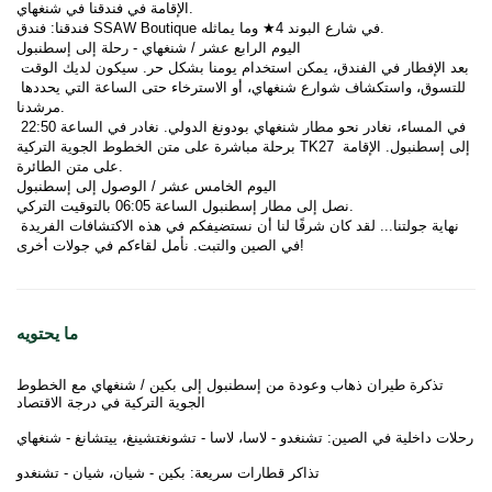
الإقامة في فندقنا في شنغهاي.
فندقنا: فندق SSAW Boutique في شارع البوند 4★ وما يماثله.
اليوم الرابع عشر / شنغهاي - رحلة إلى إسطنبول
بعد الإفطار في الفندق، يمكن استخدام يومنا بشكل حر. سيكون لديك الوقت 
للتسوق، واستكشاف شوارع شنغهاي، أو الاسترخاء حتى الساعة التي يحددها 
مرشدنا.
في المساء، نغادر نحو مطار شنغهاي بودونغ الدولي. نغادر في الساعة 22:50 
برحلة مباشرة على متن الخطوط الجوية التركية TK27 إلى إسطنبول. الإقامة 
على متن الطائرة.
اليوم الخامس عشر / الوصول إلى إسطنبول
نصل إلى مطار إسطنبول الساعة 06:05 بالتوقيت التركي.
نهاية جولتنا... لقد كان شرفًا لنا أن نستضيفكم في هذه الاكتشافات الفريدة 
في الصين والتبت. نأمل لقاءكم في جولات أخرى!
ما يحتويه
تذكرة طيران ذهاب وعودة من إسطنبول إلى بكين / شنغهاي مع الخطوط
الجوية التركية في درجة الاقتصاد
رحلات داخلية في الصين: تشنغدو - لاسا، لاسا - تشونغتشينغ، ييتشانغ - شنغهاي
تذاكر قطارات سريعة: بكين - شيان، شيان - تشنغدو