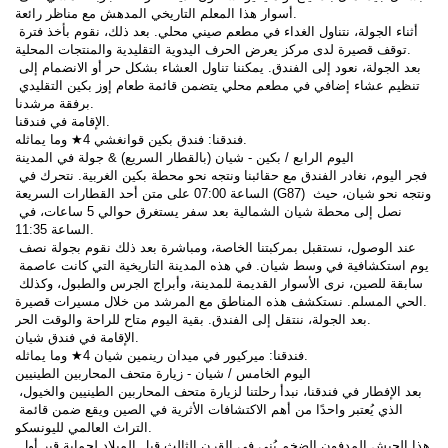
أسوار هذا المعلم التاريخي المدهش مع مناظر رائعة.
أثناء الجولة، نتناول الغداء في مطعم صيني محلي. بعد ذلك، نقوم بأخذ فترة 
توقف قصيرة لدى مركز يعرض الحرف اليدوية التقليدية والمنتجات المحلية.
بعد الجولة، نعود إلى الفندق. يمكننا تناول العشاء بشكل حر أو الانضمام إلى 
تنظيم عشاء إضافي في مطعم محلي يتضمن قائمة طعام إوز بكين التقليدي 
برفقة مرشدنا.
الإقامة في فندقنا.
فندقنا: فندق بكين قوانغشي 4★ وما يماثله.
اليوم الرابع / بكين - شيان (بالقطار السريع) & جولة في المدينة
فجر اليوم، نغادر الفندق مع حقائبنا ونتجه نحو محطة بكين الغربية. نتحرك في 
الساعة 07:00 على متن أحد القطارات السريعة (G87) ونتجه نحو شيان، حيث 
نصل إلى محطة شيان الشمالية بعد سفر يستغرق حوالي 5 ساعات، في 
الساعة 11:35.
عند الوصول، نستقبل بمركبتنا الخاصة، ومباشرة بعد ذلك نقوم بجولة نصف 
يوم استكشافية في وسط شيان. في هذه المدينة التاريخية التي كانت عاصمة 
سابقة للصين، نرى الأسوار القديمة للمدينة، وأبراج الجرس والطبول، وكذلك 
الحي المسلم. نستكشف هذه المناطق مع المرشد من خلال مسيرات قصيرة.
بعد الجولة، ننتقل إلى الفندق. بقية اليوم متاح للراحة والوقت الحر.
الإقامة في فندق شيان.
فندقنا: ميركيور في ميدان رينمين شيان 4★ وما يماثله.
اليوم الخامس / شيان - زيارة متحف المحاربين الطينيين
بعد الإفطار في فندقنا، نبدأ رحلتنا لزيارة متحف المحاربين الطينيين والخيول، 
الذي يُعتبر واحدًا من أهم الاكتشافات الأثرية في الصين ويقع ضمن قائمة 
التراث العالمي لليونسكو.
هذا الجيش المدفون الضخم بُني في القرن الثالث قبل الميلاد لحماية قبر أول 