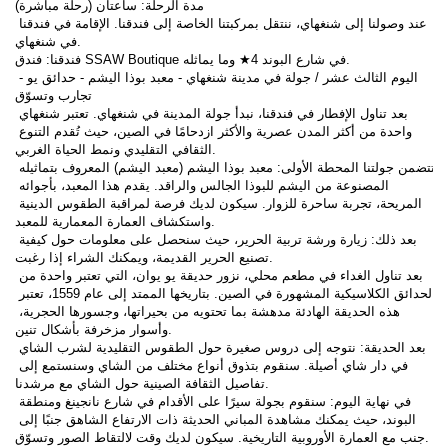
مدة الرحلة: ساعتان (رحلة مباشرة)
عند وصولنا إلى شنغهاي، ننتقل بمركبتنا الخاصة إلى فندقنا. الإقامة في فندقنا 
في شنغهاي.
فندقنا: فندق SSAW Boutique في شارع البوند 4★ وما يماثله.
اليوم الثالث عشر / جولة في مدينة شنغهاي - معبد بوذا اليشم - حدائق يو - 
تجارب وتسوّق
بعد تناول الإفطار في فندقنا، نبدأ جولة المدينة في شنغهاي. تعتبر شنغهاي 
واحدة من أكثر المدن عصرية والأكثر ازدحامًا في الصين، حيث تُقدم التنوع 
الثقافي التقليدي ونمط الحياة الغربي.
تتضمن جولتنا المحطة الأولى: معبد بوذا اليشم (معبد اليشم) المعروف بتماثيله 
المصنوعة من اليشم للبوذا الجالس والراقد. يقدم هذا المعبد، بأجوائه 
المريحة، تجربة ساحرة للزوار. سيكون لديك فرصة لمراقبة الطقوس الدينية 
واستكشاف العمارة المعمارية للمعبد.
بعد ذلك: زيارة ورشة تربية الحرير، حيث سنحصل على معلومات حول كيفية 
تصنيع الحرير القديمة، ويمكنك الشراء إذا رغبت.
بعد تناول الغداء في مطعم محلي، نزور حديقة يو يوان، التي تعتبر واحدة من 
الحدائق الكلاسيكية المشهورة في الصين. بتاريخها الممتد إلى عام 1559، تعتبر 
هذه الحديقة الهادئة مدهشة بما تحتويه من بحيراتها، وجسورها الحجرية، 
وأسوار مزخرفة بأشكال تنين.
بعد الحديقة: نتوجه إلى دروس صغيرة حول الطقوس التقليدية لشرب الشاي 
في دار شاي أصيلة. سنقوم بتذوق أنواع مختلف من الشاي وسنستمع إلى 
تفاصيل الثقافة الصينية حول الشاي مع مرشدنا.
في نهاية اليوم: سنقوم بجولة سيرًا على الأقدام في شارع نانجينغ ومنطقة 
البوند، حيث يمكنك مشاهدة المباني الحديثة ذات الارتفاع الشاهق جنبًا إلى 
جنب مع العمارة الأوروبية التاريخية. سيكون لديك وقت لالتقاط الصور وتسوّق.