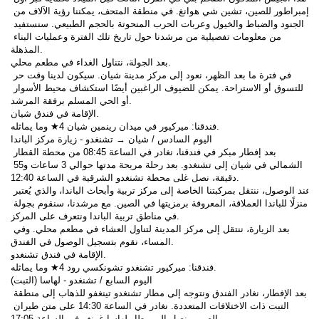
إمبراطور للصين، تشين شي هوانغ. في منطقة المتحف، يمكننا رؤية الآلاف من 
الجنود والضباط والخيول وعربات الحرب المنحوتة بالحجم الطبيعي. سنستفيد 
من معلومات تفصيلية من مرشدنا حول تاريخ تلك الفترة وعمليات البناء 
المذهلة.
بعد الجولة، نتناول الغداء في مطعم محلي.
في فترة ما بعد الظهر، نعود إلى مركز مدينة شيان. سيكون لدينا وقت حر 
للتسوق أو الاستراحة. يمكن للضيوف الراغبين أيضًا استكشاف محيط الأسوار 
أو الحي المسلم برفقة المرشد.
الإقامة في فندق شيان.
فندقنا: ميركيور في ميدان رينمين شيان 4★ وما يماثله.
اليوم السادس / شيان → تشنغدو - زيارة مركز الباندا
بعد إفطار مبكر في فندقنا، نغادر في الساعة 08:45 من محطة القطار 
الشمالي في شيان إلى تشنغدو. بعد رحلة مريحة مدتها حوالي 3 ساعات و55 
دقيقة، نصل غلى محطة تشنغدو الشرقية في الساعة 12:40.
عند الوصول، ننتقل بمركبتنا الخاصة إلى مركز تربية وأبحاث الباندا، والذي يُعتبر 
منزلًا للباندا العملاقة، المعروفة برمزيتها في الصين. مع مرشدنا، سنقوم بجولة 
في مناطق تربية الباندا ونتعرف على المركز.
بعد الزيارة، ننتقل إلى مركز المدينة لتناول العشاء في مطعم محلي. وفي 
المساء، نقوم بتسجيل الوصول في الفندق.
الإقامة في فندق تشنغدو.
فندقنا: ميركيور تشنغدو تشونكسي رود 4★ وما يماثله.
اليوم السابع / تشنغدو - لهاسا (التبت)
بعد الإفطار، نغادر الفندق ونتوجه إلى مطار تشنغدو تينغفو للذهاب إلى منطقة 
التبت ذات الاختلافات المتعددة. نغادر في الساعة 14:30 على متن طيران 
الصين ونصل إلى مطار لهاسا غونغر في الساعة 17:05.