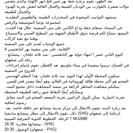
بعد الظهر، نقوم بزيارة شط نهر شين فنج (نهر الإلهة)، والذي يتضمن:
جولات صغيرة بالقوارب بين الوديان الضيقة والجبال العالية لنعش تجربة الهدوء 
والجمال للطبيعة.
سنشهد التوابيت المنحوتة في المنحدرات الطينية، والطقوس التقليدية 
لمجموعة توجيا الموسيقية والرقص.
في المساء، ستقام حفلة وداع الكابتن على متن السفينة. خلال هذا الحدث 
الممتع، ستتاح لكم فرصة تذوق الأطباق الشهية من المطبخ الصيني والاستمتاع 
بوقتنا مع بقية الركاب.
جميع الوجبات تُقدم على متن السفينة.
الإقامة: على متن سفينة نهر اليانغتسي 4*
اليوم الثاني عشر / انتهاء جولة نهر اليانغتسي - سد ثلاثه خلجان - ييتشانغ - 
رحلة إلى شنغهاي
في الصباح، ترسوا سفينتنا في ميناء ماؤبينغ. بعد الإفطار، نقوم بإتمام إجراءات 
الخروج من السفينة.
ستكون المحطة الأولى لهذا اليوم: سد ثلاثه خلجان. هذا المعلم الهندسي 
الضخم هو أكبر محطة طاقة كهرومائية في العالم، وهو أيضًا مصدر فخر للصين. 
يمكنكم مشاهدة المناظر الرائعة من منصة المشاهدة داخل مجمع السد، 
ويمكنكم أيضًا التقاط صور رائعة للطبيعة المحيطة.
تجربة اختيارية: يمكن للزوار الراغبين تجربة المصعد الضخم في السد مقابل 
رسوم إضافية.
بعد زيارة السد، نقوم بالانتقال إلى مركز مدينة ييتشانغ عبر حافلة خاصة. بعد 
ذلك، نقوم بالانتقال إلى مطار ييتشانغ سانشيا (SHS) لرحلتنا إلى شنغهاي:
؟ الرحلة: الخطوط الجوية الشرقية الصينية MU2688
مغادرة: 18:30 (ييتشانغ - SHS)
الوصول: 20:30 (شنغهاي - PVG)