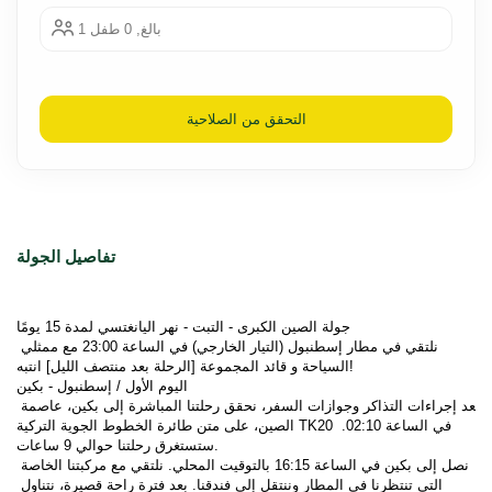
1 بالغ, 0 طفل
التحقق من الصلاحية
تفاصيل الجولة
جولة الصين الكبرى - التبت - نهر اليانغتسي لمدة 15 يومًا
نلتقي في مطار إسطنبول (التيار الخارجي) في الساعة 23:00 مع ممثلي 
السياحة و قائد المجموعة [الرحلة بعد منتصف الليل] انتبه!
اليوم الأول / إسطنبول - بكين
بعد إجراءات التذاكر وجوازات السفر، نحقق رحلتنا المباشرة إلى بكين، عاصمة 
الصين، على متن طائرة الخطوط الجوية التركية TK20 في الساعة 02:10. 
ستستغرق رحلتنا حوالي 9 ساعات.
نصل إلى بكين في الساعة 16:15 بالتوقيت المحلي. نلتقي مع مركبتنا الخاصة 
التي تنتظرنا في المطار وننتقل إلى فندقنا. بعد فترة راحة قصيرة، نتناول 