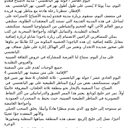
اليوم العاشر / جولة نهر اليانغتسي - مدينة الأشباح فنجدو
اليوم، نبدأ يومًا لا يُنسى على طول أطول نهر في الصين، نهر اليانغتسي. بعد 
الإفطار، تنتظرنا رحلة هادئة مع مناظر نهرية فريدة.
في منتصف اليوم، سنقوم بزيارة مدينة فنجدو (مدينة الأشباح) كاستراحة على 
الساحل. في هذه المدينة القديمة التي تستند إلى المعتقدات الطاوية، سنلتقي 
برموز العالم الآخر، آلهة الجحيم والشياطين من الميثولوجيا الصينية. سنكتشف 
المعابد التقليدية، والتماثيل الهائلة، وأجواءها السحرية عن كثب.
يمكن للمسافرين الراغبين الانضمام إلى زيارة باجودا شاباو لزيارة إضافية 
مقابل تكلفة إضافية. إن هذه الباجودا الخشبية المكونة من 12 طابقًا تم بناؤها 
على صخور شديدة الانحدار، وتعتبر من أكثر الهياكل إثارة على طول ضفاف نهر 
اليانغتسي.
على مدار اليوم، ستتاح لنا الفرصة للمشاركة في عروض الثقافة الصينية 
والعروض التقليدية.
جميع الوجبات تُقدم على متن السفينة.
الإقامة: على متن سفينة نهر اليانغتسي 4*
اليوم الحادي عشر / جولة نهر اليانغتسي - ثلاثة الخلجان & شط نهر شين فنج
اليوم، سنستكشف بعض من أروع المناظر الطبيعية على نهر اليانغتسي. في 
الصباح، تبدأ السفينة بالإبحار نحو منطقة ثلاثة الخلجان، المعروفة عالميًا.
أولاً، نمر عبر خليج كوتانغ. يعتبر هذا الممر الضيق والدراماتيكي من أكثر النقاط 
التصويرية في المناظر الطبيعية الصينية، حيث يحيط به المنحدرات العمودية 
وأجواءها الغامضة.
ثم سنتوجه إلى خليج وو، الذي يقدم منظرًا هادئًا وأنيقًا. يخلق السحب الجبلي 
والأنهر المعقدة جوًا عجيبًا.
أخيرًا، نصل إلى خليج إكزينغ. تصنف هذه المنطقة بمياهها المتقلبة وصخورها 
الوعرة.