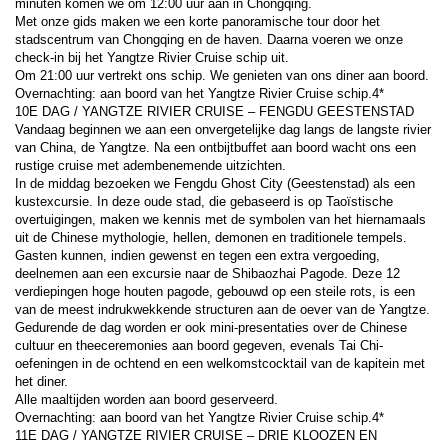
minuten komen we om 12:00 uur aan in Chongqing.
Met onze gids maken we een korte panoramische tour door het 
stadscentrum van Chongqing en de haven. Daarna voeren we onze 
check-in bij het Yangtze Rivier Cruise schip uit.
Om 21:00 uur vertrekt ons schip. We genieten van ons diner aan boord.
Overnachting: aan boord van het Yangtze Rivier Cruise schip.4*
10E DAG / YANGTZE RIVIER CRUISE – FENGDU GEESTENSTAD
Vandaag beginnen we aan een onvergetelijke dag langs de langste rivier 
van China, de Yangtze. Na een ontbijtbuffet aan boord wacht ons een 
rustige cruise met adembenemende uitzichten.
In de middag bezoeken we Fengdu Ghost City (Geestenstad) als een 
kustexcursie. In deze oude stad, die gebaseerd is op Taoïstische 
overtuigingen, maken we kennis met de symbolen van het hiernamaals 
uit de Chinese mythologie, hellen, demonen en traditionele tempels.
Gasten kunnen, indien gewenst en tegen een extra vergoeding, 
deelnemen aan een excursie naar de Shibaozhai Pagode. Deze 12 
verdiepingen hoge houten pagode, gebouwd op een steile rots, is een 
van de meest indrukwekkende structuren aan de oever van de Yangtze.
Gedurende de dag worden er ook mini-presentaties over de Chinese 
cultuur en theeceremonies aan boord gegeven, evenals Tai Chi-
oefeningen in de ochtend en een welkomstcocktail van de kapitein met 
het diner.
Alle maaltijden worden aan boord geserveerd.
Overnachting: aan boord van het Yangtze Rivier Cruise schip.4*
11E DAG / YANGTZE RIVIER CRUISE – DRIE KLOOZEN EN 