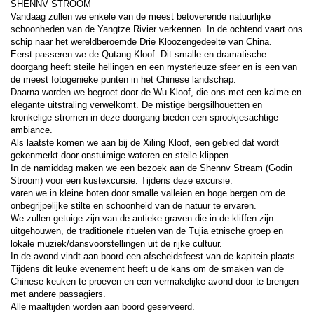
SHENNV STROOM
Vandaag zullen we enkele van de meest betoverende natuurlijke 
schoonheden van de Yangtze Rivier verkennen. In de ochtend vaart ons 
schip naar het wereldberoemde Drie Kloozengedeelte van China.
Eerst passeren we de Qutang Kloof. Dit smalle en dramatische 
doorgang heeft steile hellingen en een mysterieuze sfeer en is een van 
de meest fotogenieke punten in het Chinese landschap.
Daarna worden we begroet door de Wu Kloof, die ons met een kalme en 
elegante uitstraling verwelkomt. De mistige bergsilhouetten en 
kronkelige stromen in deze doorgang bieden een sprookjesachtige 
ambiance.
Als laatste komen we aan bij de Xiling Kloof, een gebied dat wordt 
gekenmerkt door onstuimige wateren en steile klippen.
In de namiddag maken we een bezoek aan de Shennv Stream (Godin 
Stroom) voor een kustexcursie. Tijdens deze excursie:
varen we in kleine boten door smalle valleien en hoge bergen om de 
onbegrijpelijke stilte en schoonheid van de natuur te ervaren.
We zullen getuige zijn van de antieke graven die in de kliffen zijn 
uitgehouwen, de traditionele rituelen van de Tujia etnische groep en 
lokale muziek/dansvoorstellingen uit de rijke cultuur.
In de avond vindt aan boord een afscheidsfeest van de kapitein plaats. 
Tijdens dit leuke evenement heeft u de kans om de smaken van de 
Chinese keuken te proeven en een vermakelijke avond door te brengen 
met andere passagiers.
Alle maaltijden worden aan boord geserveerd.