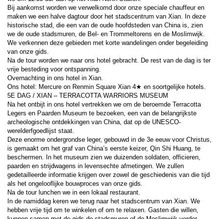
Bij aankomst worden we verwelkomd door onze speciale chauffeur en 
maken we een halve dagtour door het stadscentrum van Xian. In deze 
historische stad, die een van de oude hoofdsteden van China is, zien 
we de oude stadsmuren, de Bel- en Trommeltorens en de Moslimwijk. 
We verkennen deze gebieden met korte wandelingen onder begeleiding 
van onze gids.
Na de tour worden we naar ons hotel gebracht. De rest van de dag is ter 
vrije besteding voor ontspanning.
Overnachting in ons hotel in Xian.
Ons hotel: Mercure on Renmin Square Xian 4★ en soortgelijke hotels.
5E DAG / XIAN – TERRACOTTA WARRIORS MUSEUM
Na het ontbijt in ons hotel vertrekken we om de beroemde Terracotta 
Legers en Paarden Museum te bezoeken, een van de belangrijkste 
archeologische ontdekkingen van China, dat op de UNESCO-
werelderfgoedlijst staat.
Deze enorme ondergrondse leger, gebouwd in de 3e eeuw voor Christus, 
is gemaakt om het graf van China’s eerste keizer, Qin Shi Huang, te 
beschermen. In het museum zien we duizenden soldaten, officieren, 
paarden en strijdwagens in levensechte afmetingen. We zullen 
gedetailleerde informatie krijgen over zowel de geschiedenis van die tijd 
als het ongelooflijke bouwproces van onze gids.
Na de tour lunchen we in een lokaal restaurant.
In de namiddag keren we terug naar het stadscentrum van Xian. We 
hebben vrije tijd om te winkelen of om te relaxen. Gasten die willen, 
kunnen samen met de gids de stadsmuren of de Moslimwijk verder 