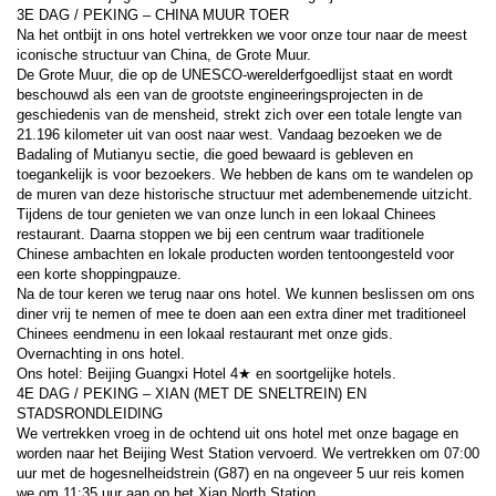
3E DAG / PEKING – CHINA MUUR TOER
Na het ontbijt in ons hotel vertrekken we voor onze tour naar de meest 
iconische structuur van China, de Grote Muur.
De Grote Muur, die op de UNESCO-werelderfgoedlijst staat en wordt 
beschouwd als een van de grootste engineeringsprojecten in de 
geschiedenis van de mensheid, strekt zich over een totale lengte van 
21.196 kilometer uit van oost naar west. Vandaag bezoeken we de 
Badaling of Mutianyu sectie, die goed bewaard is gebleven en 
toegankelijk is voor bezoekers. We hebben de kans om te wandelen op 
de muren van deze historische structuur met adembenemende uitzicht.
Tijdens de tour genieten we van onze lunch in een lokaal Chinees 
restaurant. Daarna stoppen we bij een centrum waar traditionele 
Chinese ambachten en lokale producten worden tentoongesteld voor 
een korte shoppingpauze.
Na de tour keren we terug naar ons hotel. We kunnen beslissen om ons 
diner vrij te nemen of mee te doen aan een extra diner met traditioneel 
Chinees eendmenu in een lokaal restaurant met onze gids.
Overnachting in ons hotel.
Ons hotel: Beijing Guangxi Hotel 4★ en soortgelijke hotels.
4E DAG / PEKING – XIAN (MET DE SNELTREIN) EN 
STADSRONDLEIDING
We vertrekken vroeg in de ochtend uit ons hotel met onze bagage en 
worden naar het Beijing West Station vervoerd. We vertrekken om 07:00 
uur met de hogesnelheidstrein (G87) en na ongeveer 5 uur reis komen 
we om 11:35 uur aan op het Xian North Station.