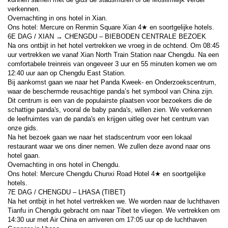
verkennen.
Overnachting in ons hotel in Xian.
Ons hotel: Mercure on Renmin Square Xian 4★ en soortgelijke hotels.
6E DAG / XIAN → CHENGDU – BIEBODEN CENTRALE BEZOEK
Na ons ontbijt in het hotel vertrekken we vroeg in de ochtend. Om 08:45 
uur vertrekken we vanaf Xian North Train Station naar Chengdu. Na een 
comfortabele treinreis van ongeveer 3 uur en 55 minuten komen we om 
12:40 uur aan op Chengdu East Station.
Bij aankomst gaan we naar het Panda Kweek- en Onderzoekscentrum, 
waar de beschermde reusachtige panda’s het symbool van China zijn. 
Dit centrum is een van de populairste plaatsen voor bezoekers die de 
schattige panda's, vooral de baby panda's, willen zien. We verkennen 
de leefruimtes van de panda's en krijgen uitleg over het centrum van 
onze gids.
Na het bezoek gaan we naar het stadscentrum voor een lokaal 
restaurant waar we ons diner nemen. We zullen deze avond naar ons 
hotel gaan.
Overnachting in ons hotel in Chengdu.
Ons hotel: Mercure Chengdu Chunxi Road Hotel 4★ en soortgelijke 
hotels.
7E DAG / CHENGDU – LHASA (TIBET)
Na het ontbijt in het hotel vertrekken we. We worden naar de luchthaven 
Tianfu in Chengdu gebracht om naar Tibet te vliegen. We vertrekken om 
14:30 uur met Air China en arriveren om 17:05 uur op de luchthaven 