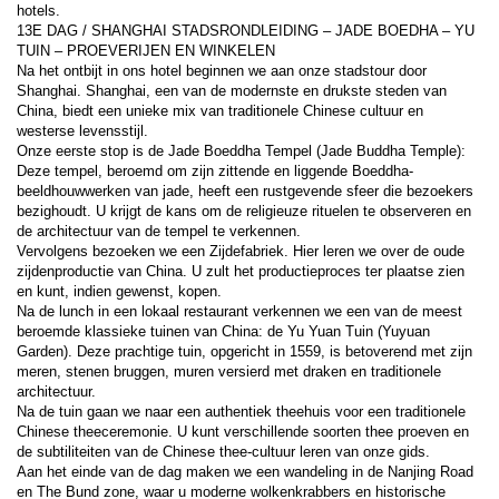
hotels.
13E DAG / SHANGHAI STADSRONDLEIDING – JADE BOEDHA – YU 
TUIN – PROEVERIJEN EN WINKELEN
Na het ontbijt in ons hotel beginnen we aan onze stadstour door 
Shanghai. Shanghai, een van de modernste en drukste steden van 
China, biedt een unieke mix van traditionele Chinese cultuur en 
westerse levensstijl.
Onze eerste stop is de Jade Boeddha Tempel (Jade Buddha Temple): 
Deze tempel, beroemd om zijn zittende en liggende Boeddha-
beeldhouwwerken van jade, heeft een rustgevende sfeer die bezoekers 
bezighoudt. U krijgt de kans om de religieuze rituelen te observeren en 
de architectuur van de tempel te verkennen.
Vervolgens bezoeken we een Zijdefabriek. Hier leren we over de oude 
zijdenproductie van China. U zult het productieproces ter plaatse zien 
en kunt, indien gewenst, kopen.
Na de lunch in een lokaal restaurant verkennen we een van de meest 
beroemde klassieke tuinen van China: de Yu Yuan Tuin (Yuyuan 
Garden). Deze prachtige tuin, opgericht in 1559, is betoverend met zijn 
meren, stenen bruggen, muren versierd met draken en traditionele 
architectuur.
Na de tuin gaan we naar een authentiek theehuis voor een traditionele 
Chinese theeceremonie. U kunt verschillende soorten thee proeven en 
de subtiliteiten van de Chinese thee-cultuur leren van onze gids.
Aan het einde van de dag maken we een wandeling in de Nanjing Road 
en The Bund zone, waar u moderne wolkenkrabbers en historische 