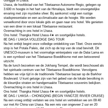
Gonggar in Lhasa.
Lhasa, de hoofdstad van het Tibetaanse Autonome Regio, gelegen op 
3.600 m hoogte in het hart van de Himalaya, biedt een onvergetelijke 
ervaring met zijn mystieke sfeer. Bij aankomst volgt een rustige 
stadspresentatie en een acclimatisatie aan de hoogte. We worden 
verwelkomd door onze lokale gids en gaan naar ons hotel. We genieten 
van een diner in een lokaal Tibetaanse restaurant.
Overnachting in ons hotel in Lhasa.
Ons hotel: Thangka Hotel Lhasa 4★ en soortgelijke hotels.
8E DAG / LHASA VOLLEDIGE DAG TOUR
Na het ontbijt begint onze volledige ontdekking van Tibet. Onze eerste 
stop is het Potala Paleis, dat zich op de top van de stad bevindt. Dit 
UNESCO-museum is het voormalige winterpaleis van de Dalai Lama en 
is een symbool van het Tibetaanse Boeddhisme met een betoverend 
uitzicht.
Na de lunch bezoeken we de Jokhang Tempel, die wordt beschouwd als 
het spirituele centrum van het Tibetaanse Boeddhisme. Vervolgens 
hebben we vrije tijd in de traditionele Tibetaanse bazaar op de Barkhor 
Boulevard. U kunt getuige zijn van het gebed van de lokale bevolking in 
de kleurrijke straten en handgemaakte Tibetaanse souvenirs bekijken.
Overnachting in ons hotel in Lhasa.
Ons hotel: Thangka Hotel Lhasa 4★ en soortgelijke hotels.
9E DAG / LHASA – CHONGQING (BEGIN YANGTZE RIVIER CRUISE)
Na een vroeg ontbijt verlaten we ons hotel en vertrekken we om 09:40 
uur met Air China van Lhasa. Na een reis van ongeveer 2 uur en 20 