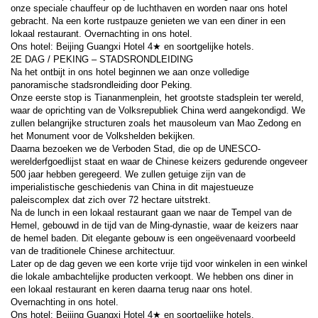
onze speciale chauffeur op de luchthaven en worden naar ons hotel 
gebracht. Na een korte rustpauze genieten we van een diner in een 
lokaal restaurant. Overnachting in ons hotel.
Ons hotel: Beijing Guangxi Hotel 4★ en soortgelijke hotels.
2E DAG / PEKING – STADSRONDLEIDING
Na het ontbijt in ons hotel beginnen we aan onze volledige 
panoramische stadsrondleiding door Peking.
Onze eerste stop is Tiananmenplein, het grootste stadsplein ter wereld, 
waar de oprichting van de Volksrepubliek China werd aangekondigd. We 
zullen belangrijke structuren zoals het mausoleum van Mao Zedong en 
het Monument voor de Volkshelden bekijken.
Daarna bezoeken we de Verboden Stad, die op de UNESCO-
werelderfgoedlijst staat en waar de Chinese keizers gedurende ongeveer 
500 jaar hebben geregeerd. We zullen getuige zijn van de 
imperialistische geschiedenis van China in dit majestueuze 
paleiscomplex dat zich over 72 hectare uitstrekt.
Na de lunch in een lokaal restaurant gaan we naar de Tempel van de 
Hemel, gebouwd in de tijd van de Ming-dynastie, waar de keizers naar 
de hemel baden. Dit elegante gebouw is een ongeëvenaard voorbeeld 
van de traditionele Chinese architectuur.
Later op de dag geven we een korte vrije tijd voor winkelen in een winkel 
die lokale ambachtelijke producten verkoopt. We hebben ons diner in 
een lokaal restaurant en keren daarna terug naar ons hotel.
Overnachting in ons hotel.
Ons hotel: Beijing Guangxi Hotel 4★ en soortgelijke hotels.