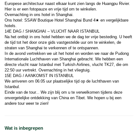
Europese architectuur naast elkaar kunt zien langs de Huangpu Rivier. 
Hier is er een fotopauze en vrije tijd om te winkelen.
Overnachting in ons hotel in Shanghai.
Ons hotel: SSAW Boutique Hotel Shanghai Bund 4★ en vergelijkbare 
hotels.
14E DAG / SHANGHAI – VLUCHT NAAR ISTANBUL
Na het ontbijt in ons hotel hebben we de dag ter vrije besteding. U heeft 
de tijd tot het door onze gids vastgestelde uur om te winkelen, de 
straten van Shanghai te verkennen of te ontspannen.
In de avond vertrekken we uit het hotel en worden we naar de Pudong 
Internationale Luchthaven van Shanghai gebracht. We hebben een 
directe vlucht naar Istanbul met Turkish Airlines, vlucht TK27, die om 
22:50 uur vertrekt. Overnachting in het vliegtuig.
15E DAG / AANKOMST IN ISTANBUL
We arriveren om 06:05 uur plaatselijke tijd op de luchthaven van 
Istanbul.
Einde van de tour... We zijn blij om u te verwelkomen tijdens deze 
onvergetelijke ontdekking van China en Tibet. We hopen u bij een 
andere tour weer te zien!
Wat is inbegrepen