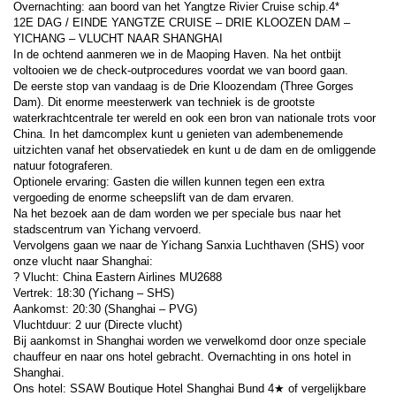
Overnachting: aan boord van het Yangtze Rivier Cruise schip.4*
12E DAG / EINDE YANGTZE CRUISE – DRIE KLOOZEN DAM – 
YICHANG – VLUCHT NAAR SHANGHAI
In de ochtend aanmeren we in de Maoping Haven. Na het ontbijt 
voltooien we de check-outprocedures voordat we van boord gaan.
De eerste stop van vandaag is de Drie Kloozendam (Three Gorges 
Dam). Dit enorme meesterwerk van techniek is de grootste 
waterkrachtcentrale ter wereld en ook een bron van nationale trots voor 
China. In het damcomplex kunt u genieten van adembenemende 
uitzichten vanaf het observatiedek en kunt u de dam en de omliggende 
natuur fotograferen.
Optionele ervaring: Gasten die willen kunnen tegen een extra 
vergoeding de enorme scheepslift van de dam ervaren.
Na het bezoek aan de dam worden we per speciale bus naar het 
stadscentrum van Yichang vervoerd.
Vervolgens gaan we naar de Yichang Sanxia Luchthaven (SHS) voor 
onze vlucht naar Shanghai:
? Vlucht: China Eastern Airlines MU2688
Vertrek: 18:30 (Yichang – SHS)
Aankomst: 20:30 (Shanghai – PVG)
Vluchtduur: 2 uur (Directe vlucht)
Bij aankomst in Shanghai worden we verwelkomd door onze speciale 
chauffeur en naar ons hotel gebracht. Overnachting in ons hotel in 
Shanghai.
Ons hotel: SSAW Boutique Hotel Shanghai Bund 4★ of vergelijkbare 