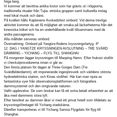
höga berg.
Vi kommer att bevittna antika kistor som har grävts ut i klipporna, 
traditionella ritualer från Tujia- etniska gruppen samt kulturella inslag 
med lokal musik och dans.
På kvällen hålls Kaptenens Avskedsfest ombord. Vid denna trevliga 
aktivitet kommer du att få möjlighet att smaka på läckerheterna från det 
kinesiska köket och ha en underhållande kväll tillsammans med de 
andra passagerarna.
Alla måltider serveras ombord.
Övernattning: Ombord på Yangtze-flodens kryssningsfartyg. 4*
12. DAG / YANGTZE KRYSSNINGEN AVSLUTNING – TRE SVÄRD 
DÄMMING – YICHANG – FLYG TILL SHANGHAI
På morgonen lägger kryssningen till Maoping Hamn. Efter frukost slutför 
vi checkutprocedurerna innan vi går av.
Den första platsen för dagen är Three Gorges Dam (Tre 
Svärdbilderdamm), ett imponerande ingenjörsverk och världens största 
hydroelektriska station, och Kinas stolthet. Här kan man njuta av 
fantastiska vyer från observationsplattformen och fotografera 
dammsystemet och den omgivande naturen.
Valfri upplevelse: De som önskar kan få ett extra betalt erfarenhet av att 
åka med dammens stora lyft.
Efter besöket av dammen åker vi med ett privat hotell som tilldelats av 
kryssningsföretaget till Yichang stadskärna.
Därefter transporteras vi till Yichang Sanxia Flygplats för flyg till 
Shanghai: