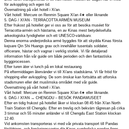
för avkoppling och egen tid.
Övernattning på vårt hotell i Xi'an.
Vårt hotell: Mercure on Renmin Square Xi'an 4★ eller liknande
5. DAG / XI'AN - TERRACOTTA ARMÉN MUSEUM
Efter frukost på hotellet ger vi oss av för att besöka muséet för 
Terracotta-armén och hästarna, en av Kinas mest betydelsefulla 
arkeologiska fyndigheter och ett UNESCO-världsarv.
Denna enorma underjordiska armé byggdes för att skydda Kinas första 
kejsare Qin Shi Huangs grav och innehåller tusentals soldater, 
officerare, hästar och vagnar i verklig storlek. Vi får detaljerad 
information från vår guide om både perioden och den fantastiska 
byggprocessen.
Efter turen äter vi lunch på en lokal restaurang.
På eftermiddagen återvänder vi till Xi'ans stadskärna. Vi får fritid för 
shopping eller avkoppling. De som önskar kan fortsätta att utforska 
stadsmuren eller det muslimska området med vår guide.
Övernattning på vårt hotell i Xi'an.
Vårt hotell: Mercure on Renmin Square Xi'an 4★ eller liknande.
6. DAG / XI'AN → CHENGDU – BESÖK PANDAMUSEET
Efter en tidig frukost på hotellet åker vi klockan 08:45 från Xi'an North 
Train Station till Chengdu. Efter en trevlig och bekväm tågresan på cirka 
3 timmar och 55 minuter anländer vi till Chengdu East Station klockan 
12:40.
Vid ankomsten transporteras vi med vår privata transport till Pandas 
föräldrings- och forskningscenter där Kinas symboliska pandan finns. 