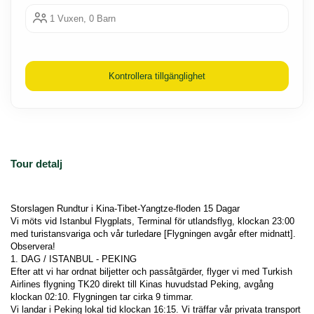
1 Vuxen, 0 Barn
Kontrollera tillgänglighet
Tour detalj
Storslagen Rundtur i Kina-Tibet-Yangtze-floden 15 Dagar
Vi möts vid Istanbul Flygplats, Terminal för utlandsflyg, klockan 23:00 
med turistansvariga och vår turledare [Flygningen avgår efter midnatt]. 
Observera!
1. DAG / ISTANBUL - PEKING
Efter att vi har ordnat biljetter och passåtgärder, flyger vi med Turkish 
Airlines flygning TK20 direkt till Kinas huvudstad Peking, avgång 
klockan 02:10. Flygningen tar cirka 9 timmar.
Vi landar i Peking lokal tid klockan 16:15. Vi träffar vår privata transport 