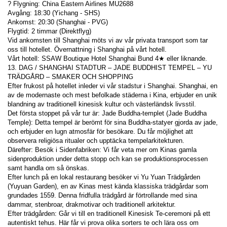
? Flygning: China Eastern Airlines MU2688
Avgång: 18:30 (Yichang - SHS)
Ankomst: 20:30 (Shanghai - PVG)
Flygtid: 2 timmar (Direktflyg)
Vid ankomsten till Shanghai möts vi av vår privata transport som tar 
oss till hotellet. Övernattning i Shanghai på vårt hotell.
Vårt hotell: SSAW Boutique Hotel Shanghai Bund 4★ eller liknande.
13. DAG / SHANGHAI STADTUR – JADE BUDDHIST TEMPEL – YU 
TRÄDGÅRD – SMAKER OCH SHOPPING
Efter frukost på hotellet inleder vi vår stadstur i Shanghai. Shanghai, en 
av de modernaste och mest befolkade städerna i Kina, erbjuder en unik 
blandning av traditionell kinesisk kultur och västerländsk livsstil.
Det första stoppet på vår tur är: Jade Buddha-templet (Jade Buddha 
Temple): Detta tempel är berömt för sina Buddha-statyer gjorda av jade, 
och erbjuder en lugn atmosfär för besökare. Du får möjlighet att 
observera religiösa ritualer och upptäcka tempelarkitekturen.
Därefter: Besök i Sidenfabriken: Vi får veta mer om Kinas gamla 
sidenproduktion under detta stopp och kan se produktionsprocessen 
samt handla om så önskas.
Efter lunch på en lokal restaurang besöker vi Yu Yuan Trädgården 
(Yuyuan Garden), en av Kinas mest kända klassiska trädgårdar som 
grundades 1559. Denna fridfulla trädgård är förtrollande med sina 
dammar, stenbroar, drakmotivar och traditionell arkitektur.
Efter trädgården: Går vi till en traditionell Kinesisk Te-ceremoni på ett 
autentiskt tehus. Här får vi prova olika sorters te och lära oss om 