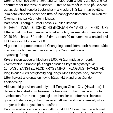
Efter lunchen besöker vi Jokhang-templet, som anses vara det andliga 
centrumet för tibetansk buddhism. Efter besöket får vi fritid på Barkhor-
gatan, den traditionella tibetanska marknaden. Här kan man bevittna 
lokalbefolkningens böner och titta på handgjorda tibetanska souvenirer.
Övernattning på vårt hotell i Lhasa.
Vårt hotell: Thangka Hotel Lhasa 4★ eller liknande.
9. DAG / LHASA – CHONGQING (BÖRJAN PÅ YANGTZE FLOD TUR)
Efter en tidig frukost lämnar vi hotellet och lyfter med Air China klockan 
09:40 från Lhasa. Efter cirka 2 timmar och 20 minuters resa anländer vi 
till Chongqing klockan 12:00.
Vi gör en kort panoramatour i Chongqings stadskärna och hamnområde 
med vår guide. Sedan checkar vi in på Yangtze-flodens 
kryssningsfartyg.
Kryssningen avseglar klockan 21:00. Vi äter middag ombord.
Övernattning: Ombord på Yangtze-flodens kryssningsfartyg. 4*
10. DAG / YANGTZE FLOD KRYSSNING – FENGDUS HAYALSTAD
Idag inleder vi en oförglömlig dag längs Kinas längsta flod, Yangtze. 
Efter frukost anordnas en ljuvlig båtutflykt bland enastående 
flodlandskap.
Vid lunchtid gör vi en landutflykt till Fengdu Ghost City (Hayalstad). I 
denna antika stad som baseras på taoistisk tro kommer vi att möta 
symbolerna från Kinas mytologi som handlar om efterlivet, helvetets 
gudar och demoner; vi kommer även att se traditionella tempel, stora 
statyer och den mystiska atmosfären.
De som önskar kan delta i en valfri utflykt till Shibaozhai Pagoda mot 