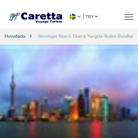
TRY
Huvudsida
Storslaget Kina & Tibet & Yangtze-floden Rundtur 