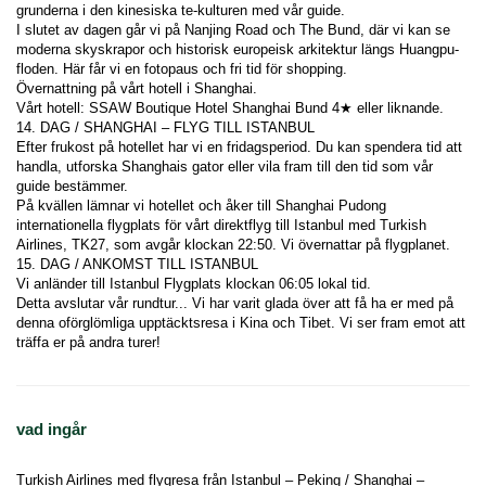
grunderna i den kinesiska te-kulturen med vår guide.
I slutet av dagen går vi på Nanjing Road och The Bund, där vi kan se 
moderna skyskrapor och historisk europeisk arkitektur längs Huangpu-
floden. Här får vi en fotopaus och fri tid för shopping.
Övernattning på vårt hotell i Shanghai.
Vårt hotell: SSAW Boutique Hotel Shanghai Bund 4★ eller liknande.
14. DAG / SHANGHAI – FLYG TILL ISTANBUL
Efter frukost på hotellet har vi en fridagsperiod. Du kan spendera tid att 
handla, utforska Shanghais gator eller vila fram till den tid som vår 
guide bestämmer.
På kvällen lämnar vi hotellet och åker till Shanghai Pudong 
internationella flygplats för vårt direktflyg till Istanbul med Turkish 
Airlines, TK27, som avgår klockan 22:50. Vi övernattar på flygplanet.
15. DAG / ANKOMST TILL ISTANBUL
Vi anländer till Istanbul Flygplats klockan 06:05 lokal tid. 
Detta avslutar vår rundtur... Vi har varit glada över att få ha er med på 
denna oförglömliga upptäcktsresa i Kina och Tibet. Vi ser fram emot att 
träffa er på andra turer!
vad ingår
Turkish Airlines med flygresa från Istanbul – Peking / Shanghai –