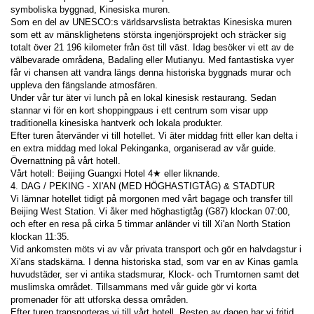
symboliska byggnad, Kinesiska muren.
Som en del av UNESCO:s världsarvslista betraktas Kinesiska muren 
som ett av mänsklighetens största ingenjörsprojekt och sträcker sig 
totalt över 21 196 kilometer från öst till väst. Idag besöker vi ett av de 
välbevarade områdena, Badaling eller Mutianyu. Med fantastiska vyer 
får vi chansen att vandra längs denna historiska byggnads murar och 
uppleva den fängslande atmosfären.
Under vår tur äter vi lunch på en lokal kinesisk restaurang. Sedan 
stannar vi för en kort shoppingpaus i ett centrum som visar upp 
traditionella kinesiska hantverk och lokala produkter.
Efter turen återvänder vi till hotellet. Vi äter middag fritt eller kan delta i 
en extra middag med lokal Pekinganka, organiserad av vår guide.
Övernattning på vårt hotell.
Vårt hotell: Beijing Guangxi Hotel 4★ eller liknande.
4. DAG / PEKING - XI'AN (MED HÖGHASTIGTÅG) & STADTUR
Vi lämnar hotellet tidigt på morgonen med vårt bagage och transfer till 
Beijing West Station. Vi åker med höghastigtåg (G87) klockan 07:00, 
och efter en resa på cirka 5 timmar anländer vi till Xi'an North Station 
klockan 11:35.
Vid ankomsten möts vi av vår privata transport och gör en halvdagstur i 
Xi'ans stadskärna. I denna historiska stad, som var en av Kinas gamla 
huvudstäder, ser vi antika stadsmurar, Klock- och Trumtornen samt det 
muslimska området. Tillsammans med vår guide gör vi korta 
promenader för att utforska dessa områden.
Efter turen transporteras vi till vårt hotell. Resten av dagen har vi fritid 