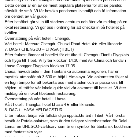
Detta center är en av de mest populära platserna för att se pandor, 
särskilt de små. Vi får besöka pandornas livsmiljö och få information 
om centret av vår guide.
Efter besöket går vi in till stadens centrum och äter vår middag på en 
lokal restaurang. Vi gör oss i ordning för att checka in på hotellet på 
kvällen.
Övernattning på vårt hotell i Chengdu.
Vårt hotell: Mercure Chengdu Chunxi Road Hotel 4★ eller liknande.
7. DAG / CHENGDU – LHASA (TIBET)
Efter frukost lämnar vi hotellet för att åka till Chengdu Tianfu Flygplats 
och flyga till Tibet. Vi lyfter klockan 14:30 med Air China och landar i 
Lhasa Gonggar Flygplats klockan 17:05.
Lhasa, huvudstaden i den Tibetanska autonoma regionen, har en 
mystisk atmosfär på 3 600 m höjd i Himalaya. Vid ankomsten följer vi 
en lugn tempo för att bekanta oss med staden och anpassa oss till 
höjden. Vi träffar vår lokala guide vid vår ankomst till hotellet. Vi äter 
middag på en lokal tibetansk restaurang.
Övernattning på vårt hotell i Lhasa.
Vårt hotell: Thangka Hotel Lhasa 4★ eller liknande.
8. DAG / LHASA HELDAGSTUR
Efter frukost börjar vår fullständiga upptäcktsfärd i Tibet. Vårt första 
besök är Potala-palatset, som är den tidigare vinterbostaden för Dalai 
Lama, en UNESCO-världsarv som är en symbol för tibetansk buddhism 
med fantastiska vyer.