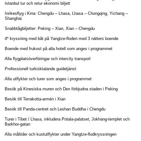
Istanbul tur och retur ekonomi biljett
Inrikesflyg i Kina: Chengdu – Lhasa, Lhasa – Chongqing, Yichang –
Shanghai
Snabbtågbiljetter: Peking – Xian, Xian – Chengdu
4* kryssning med båt på Yangtze-floden med 3 nätters boende
Boende med frukost på alla hotell som anges i programmet
Alla flygplatsöverföringar och intercity transport
Professionell turkisktalande guidetjänst
Alla utflykter och turer som anges i programmet
Besök på Kinesiska muren och Den förbjudna staden i Peking
Besök till Terrakotta-armén i Xian
Besök till Panda-centret och Leshan Buddha i Chengdu
Turer i Tibet / Lhasa, inkludera Potala-palatset, Jokhang-templet och
Barkhor-gatan
Alla måltider och kustutflykter under Yangtze-flodkryssningen