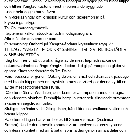
extra kostnad. Denna 12-våningars träpagod är byggd på en brant klippa 
och tillhör Yangtze-kustens mest imponerande byggnader.
Under hela dagen har vi även:
Mini-föreläsningar om kinesisk kultur och teceremonier på 
kryssningsfartyget;
Tai Chi morgongymnastik;
Kaptenens välkomstcocktail och middagsprogram.
Alla måltider serveras ombord.
Övernattning: Ombord på Yangtze-flodens kryssningsfartyg. 4*
11. DAG / YANGTZE FLOD KRYSSNING – TRE SVERD BOSTÄDER 
& SHENNV STRÖM
Idag kommer vi att utforska några av de mest häpnadsväckande 
natursevärdheterna längs Yangtze-floden. Tidigt på morgonen glider vi 
genom Kinas världsberömda Tre Dalar.
Först passerar vi genom Qutang-dalen, en smal och dramatisk passage 
med branta klippor och en mystisk atmosfär, vilket gör denna vy till en 
av de mest fotograferade i Kina.
Därefter möter vi Wu-dalen, som kommer att imponera med sin lugna 
och eleganta skönhet. Dimhöljda bergsilhuetter och slingrande strömmar 
skapar en sagolik atmosfär.
Slutligen anländer vi till Xiling-dalen, känd för sina svallande vatten och 
branta klippor.
På eftermiddagen har vi en besök till Shennv-stream (Gudinnan 
Stream). Under detta besök kommer vi att uppleva naturens tystnad 
och dess skönhet med små båtar, som färdas genom smala dalar och 