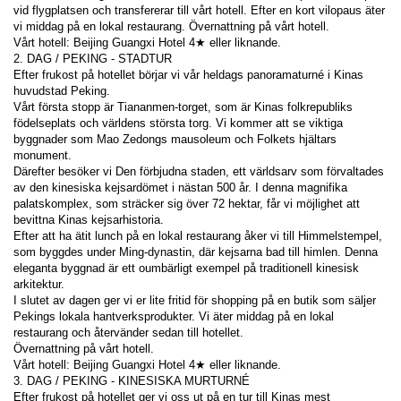
vid flygplatsen och transfererar till vårt hotell. Efter en kort vilopaus äter 
vi middag på en lokal restaurang. Övernattning på vårt hotell.
Vårt hotell: Beijing Guangxi Hotel 4★ eller liknande.
2. DAG / PEKING - STADTUR
Efter frukost på hotellet börjar vi vår heldags panoramaturné i Kinas 
huvudstad Peking.
Vårt första stopp är Tiananmen-torget, som är Kinas folkrepubliks 
födelseplats och världens största torg. Vi kommer att se viktiga 
byggnader som Mao Zedongs mausoleum och Folkets hjältars 
monument.
Därefter besöker vi Den förbjudna staden, ett världsarv som förvaltades 
av den kinesiska kejsardömet i nästan 500 år. I denna magnifika 
palatskomplex, som sträcker sig över 72 hektar, får vi möjlighet att 
bevittna Kinas kejsarhistoria.
Efter att ha ätit lunch på en lokal restaurang åker vi till Himmelstempel, 
som byggdes under Ming-dynastin, där kejsarna bad till himlen. Denna 
eleganta byggnad är ett oumbärligt exempel på traditionell kinesisk 
arkitektur.
I slutet av dagen ger vi er lite fritid för shopping på en butik som säljer 
Pekings lokala hantverksprodukter. Vi äter middag på en lokal 
restaurang och återvänder sedan till hotellet.
Övernattning på vårt hotell.
Vårt hotell: Beijing Guangxi Hotel 4★ eller liknande.
3. DAG / PEKING - KINESISKA MURTURNÉ
Efter frukost på hotellet ger vi oss ut på en tur till Kinas mest 