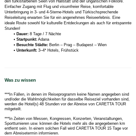
den türkisfarbenen Seen von Hallstatt und der ungarischen Folklore.
Einfacher Zugang mit Flug und visumfreier Reise, komfortable 
Unterbringung in 3- und 4-Sterne-Hotels und Türkischsprechende 
Reiseleitung erwarten Sie für ein angenehmes Reiseerlebnis. Eine 
ideale Route sowohl für kulturelle Entdeckungen als auch für entspannte 
Stunden!
Dauer:
 8 Tage / 7 Nächte
Startpunkt:
 Adana
Besuchte Städte:
 Berlin – Prag – Budapest – Wien
Unterkunft:
 3–4* Hotels, Frühstück
Was zu wissen
***In Fällen, in denen im Reiseprogramm keine Namen angegeben sind
und/oder die Wahlmöglichkeiten für dasselbe Reiseziel vorhanden sind,
werden die Hotel(s) 48 Stunden vor der Abreise von CARETTA TOUR
mitgeteilt.
***In Zeiten von Messen, Kongressen, Konzerten, Veranstaltungen,
Sportturnieren usw. können die Hotels mehr als die angegebenen km
entfernt sein. In einem solchen Fall wird CARETTA TOUR 15 Tage vor
dem Abreisetermin informieren.