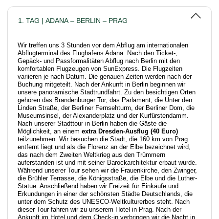
1. TAG | ADANA – BERLIN – PRAG
Wir treffen uns 3 Stunden vor dem Abflug am internationalen
Abflugterminal des Flughafens Adana. Nach den Ticket-,
Gepäck- und Passformalitäten Abflug nach Berlin mit den
komfortablen Flugzeugen von SunExpress. Die Flugzeiten
variieren je nach Datum. Die genauen Zeiten werden nach der
Buchung mitgeteilt. Nach der Ankunft in Berlin beginnen wir
unsere panoramische Stadtrundfahrt. Zu den besichtigen Orten
gehören das Brandenburger Tor, das Parlament, die Unter den
Linden Straße, der Berliner Fernsehturm, der Berliner Dom, die
Museumsinsel, der Alexanderplatz und der Kurfürstendamm.
Nach unserer Stadttour in Berlin haben die Gäste die
Möglichkeit, an einem
extra
Dresden-Ausflug (40 Euro)
teilzunehmen. Wir besuchen die Stadt, die 160 km von Prag
entfernt liegt und als die Florenz an der Elbe bezeichnet wird,
das nach dem Zweiten Weltkrieg aus den Trümmern
auferstanden ist und mit seiner Barockarchitektur erbaut wurde.
Während unserer Tour sehen wir die Frauenkirche, den Zwinger,
die Brühler Terrasse, die Königsstraße, die Elbe und die Luther-
Statue. Anschließend haben wir Freizeit für Einkäufe und
Erkundungen in einer der schönsten Städte Deutschlands, die
unter dem Schutz des UNESCO-Weltkulturerbes steht. Nach
dieser Tour fahren wir zu unserem Hotel in Prag. Nach der
Ankunft im Hotel und dem Check-in verbringen wir die Nacht in