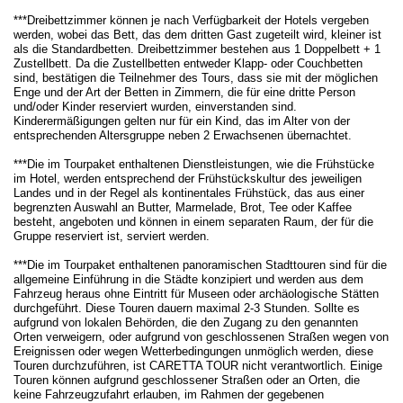
***Dreibettzimmer können je nach Verfügbarkeit der Hotels vergeben
werden, wobei das Bett, das dem dritten Gast zugeteilt wird, kleiner ist
als die Standardbetten. Dreibettzimmer bestehen aus 1 Doppelbett + 1
Zustellbett. Da die Zustellbetten entweder Klapp- oder Couchbetten
sind, bestätigen die Teilnehmer des Tours, dass sie mit der möglichen
Enge und der Art der Betten in Zimmern, die für eine dritte Person
und/oder Kinder reserviert wurden, einverstanden sind.
Kinderermäßigungen gelten nur für ein Kind, das im Alter von der
entsprechenden Altersgruppe neben 2 Erwachsenen übernachtet.
***Die im Tourpaket enthaltenen Dienstleistungen, wie die Frühstücke
im Hotel, werden entsprechend der Frühstückskultur des jeweiligen
Landes und in der Regel als kontinentales Frühstück, das aus einer
begrenzten Auswahl an Butter, Marmelade, Brot, Tee oder Kaffee
besteht, angeboten und können in einem separaten Raum, der für die
Gruppe reserviert ist, serviert werden.
***Die im Tourpaket enthaltenen panoramischen Stadttouren sind für die
allgemeine Einführung in die Städte konzipiert und werden aus dem
Fahrzeug heraus ohne Eintritt für Museen oder archäologische Stätten
durchgeführt. Diese Touren dauern maximal 2-3 Stunden. Sollte es
aufgrund von lokalen Behörden, die den Zugang zu den genannten
Orten verweigern, oder aufgrund von geschlossenen Straßen wegen von
Ereignissen oder wegen Wetterbedingungen unmöglich werden, diese
Touren durchzuführen, ist CARETTA TOUR nicht verantwortlich. Einige
Touren können aufgrund geschlossener Straßen oder an Orten, die
keine Fahrzeugzufahrt erlauben, im Rahmen der gegebenen