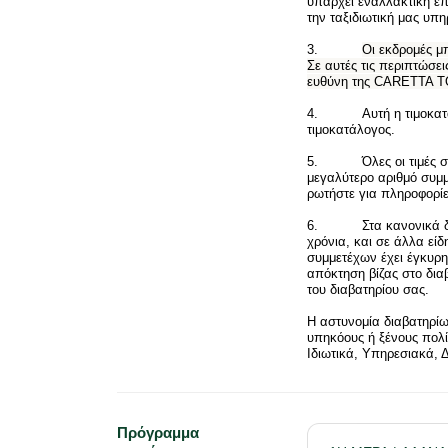
υπάρχει εναλλακτική επ
την ταξιδιωτική μας υπ
3.
Οι εκδρομές μ
Σε αυτές τις περιπτώσε
ευθύνη της CARETTA 
4. Αυτή η τιμοκατάλο
τιμοκατάλογος.
5. Όλες οι τιμές στα 
μεγαλύτερο αριθμό συμ
ρωτήστε για πληροφορίες
6. Στα κανονικά διαβα
χρόνια, και σε άλλα εί
συμμετέχων έχει έγκυρη 
απόκτηση βίζας στο διαβ
του διαβατηρίου σας.
Η αστυνομία διαβατηρίω
υπηκόους ή ξένους πολίτ
Ιδιωτικά, Υπηρεσιακά, 
Πρόγραμμα