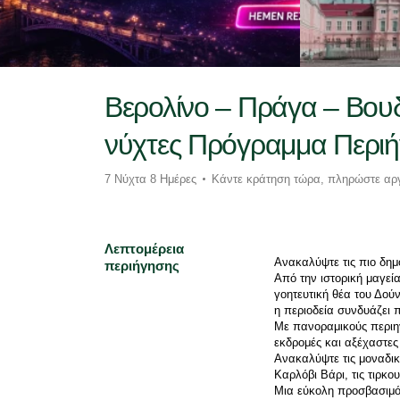
Βερολίνο – Πράγα – Βουδ
νύχτες Πρόγραμμα Περι
7 Νύχτα 8 Ημέρες
Κάντε κράτηση τώρα, πληρώστε αρ
Λεπτομέρεια
Ανακαλύψτε τις πιο δημ
περιήγησης
Από την ιστορική μαγεία
γοητευτική θέα του Δού
η περιοδεία συνδυάζει π
Με πανοραμικούς περιηγ
εκδρομές και αξέχαστες
Ανακαλύψτε τις μοναδικέ
Καρλόβι Βάρι, τις τιρκο
Μια εύκολη προσβασιμότη