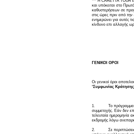
*** Η CARETTA TOUR είν
και υπόκειται στο Πρωτ
καθυστερήσεων σε προγρ
στις ώρες πριν από τη
ενημερώνει για αυτές τ
κίνδυνο επι αλλαγής ωρ
ΓΕΝΙΚΟΙ ΟΡΟΙ
Οι γενικοί όροι αποτελ
‘Συμφωνίας Κράτηση
1. Το πρόγραμμα της 
συμμετοχής. Εάν δεν επ
τελευταία ημερομηνία α
εκδρομής λόγω ανεπαρκ
2. Σε περιπτώσεις όπ