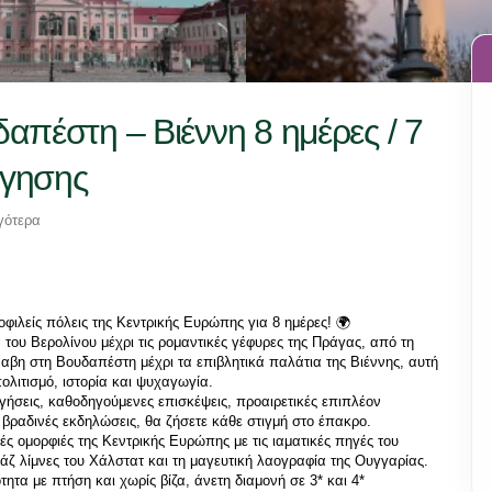
απέστη – Βιέννη 8 ημέρες / 7
ήγησης
γότερα
οφιλείς πόλεις της Κεντρικής Ευρώπης για 8 ημέρες! 🌍
 του Βερολίνου μέχρι τις ρομαντικές γέφυρες της Πράγας, από τη 
ναβη στη Βουδαπέστη μέχρι τα επιβλητικά παλάτια της Βιέννης, αυτή 
ολιτισμό, ιστορία και ψυχαγωγία.
ήσεις, καθοδηγούμενες επισκέψεις, προαιρετικές επιπλέον 
 βραδινές εκδηλώσεις, θα ζήσετε κάθε στιγμή στο έπακρο. 
ς ομορφιές της Κεντρικής Ευρώπης με τις ιαματικές πηγές του 
υάζ λίμνες του Χάλστατ και τη μαγευτική λαογραφία της Ουγγαρίας.
τα με πτήση και χωρίς βίζα, άνετη διαμονή σε 3* και 4* 