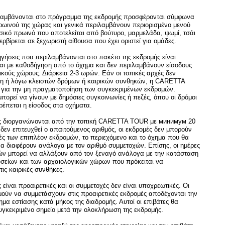
λαμβάνονται στο πρόγραμμα της εκδρομής προσφέρονται σύμφωνα
ρωινού της χώρας και γενικά περιλαμβάνουν περιορισμένο μενού
ικό πρωινό που αποτελείται από βούτυρο, μαρμελάδα, ψωμί, τσάι
ερβίρεται σε ξεχωριστή αίθουσα που έχει οριστεί για ομάδες.
ηγήσεις που περιλαμβάνονται στο πακέτο της εκδρομής είναι
αι με καθοδήγηση από το όχημα και δεν περιλαμβάνουν είσοδους
ικούς χώρους. Διάρκεια 2-3 ωρών. Εάν οι τοπικές αρχές δεν
ψη ή λόγω κλειστών δρόμων ή καιρικών συνθηκών, η CARETTA
 για την μη πραγματοποίηση των συγκεκριμένων εκδρομών.
πορεί να γίνουν με δημόσιες συγκοινωνίες ή πεζές, όπου οι δρόμοι
ιτρέπεται η είσοδος στα οχήματα.
ές διοργανώνονται από την τοπική CARETTA TOUR με минимум 20
δεν επιτευχθεί ο απαιτούμενος αριθμός, οι εκδρομές δεν μπορούν
ιμές των επιπλέον εκδρομών, το περιεχόμενο και το όχημα που θα
να διαφέρουν ανάλογα με τον αριθμό συμμετοχών. Επίσης, οι ημέρες
μών μπορεί να αλλάξουν από τον ξεναγό ανάλογα με την κατάσταση
υσείων και των αρχαιολογικών χώρων που πρόκειται να
ις καιρικές συνθήκες.
 είναι προαιρετικές και οι συμμετοχές δεν είναι υποχρεωτικές. Οι
μούν να συμμετάσχουν στις προαιρετικές εκδρομές αποδέχονται την
μα εστίασης κατά μήκος της διαδρομής. Αυτοί οι επιβάτες θα
γκεκριμένο σημείο μετά την ολοκλήρωση της εκδρομής.