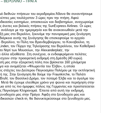
 – ΒΕΡΟΛΙΝΟ – ΠΡΑΓΑ
θμό διεθνών πτήσεων του αεροδρομίου Άδανα θα συναντήσουμε
σκέπτες μας τουλάχιστον 3 ώρες πριν την πτήση. Αφού
αδικασίες εισιτηρίων, αποσκευών και διαβατηρίων, αναχωρούμε
ις άνετες και βολικές πτήσεις της SunExpress Airlines. Οι ώρες
 ανάλογα με την ημερομηνία και θα ανακοινωθούν μετά την
ξή μας στο Βερολίνο, ξεκινάμε την πανοραμική μας ξενάγηση
διάρκεια αυτής της ξενάγησης θα επισκεφτούμε το αρχαίο
ό Βερολίνο, το Πύλη του Βρανδεμβούργου, το Κοινοβούλιο, τη
inden, τον Πύργο της Τηλεόρασης του Βερολίνου, τον Καθεδρικό
το Νησί των Μουσείων, την Alexanderplatz, την
 άλλα αξιοθέατα. Στη συνέχεια, οι ενδιαφερόμενοι πελάτες
σχουν στην προαιρετική εκδρομή στη Δρέσδη (40 ευρώ).
σή μας στην εξαιρετική πόλη που βρίσκεται 160 χιλιόμετρα
γα και ονομάζεται «Φλωρεντία του Έλβα», η οποία
ις στάχτες του Δεύτερου Παγκοσμίου Πολέμου με την εκπληκτική
ή της. Στην ξενάγηση θα δούμε την Fraunkirche, το Παλάτι
 Bruhl, τον Βασιλικό Δρόμο, τον ποταμό Έλβα και το άγαλμα του
 Μετά θα έχουμε ελεύθερο χρόνο για ψώνια και περιήγηση στην
 μια από τις πιο όμορφες πόλεις της Γερμανίας και προστατεύεται
 Παγκόσμια Κληρονομιά. Έπειτα από αυτή την εκδρομή,
ενοδοχείο μας στην Πράγα. Άφιξη στο ξενοδοχείο μας και
ικασιών check-in, θα διανυκτερεύσουμε στο ξενοδοχείο μας.