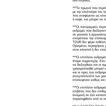
δύο ενήλικες.
***Τα πρωινά που περι
με την κουλτούρα του π
που αναφέρεται ως κλασ
ή καφέ, και μπορεί να σ
***Οι πανοραμικές περι
εκδρομές που διεξάγοντ
σε μουσεία ή αρχαιολογ
επιτρέπουν την επίσκε
TOUR δεν φέρει ευθύνη
Ορισμένες περιηγήσεις μ
είναι κλειστοί ή δεν επ
***Οι επιπλέον εκδρομ
άτομα συμμετοχής. Εάν 
να διεξαχθούν και οι τ
χρησιμοποιηθεί μπορεί 
και οι ώρες των εκδρο
ανοιχτό/κλειστό των μο
επισκεφτούν καθώς και τ
***Οι επιπλέον εκδρομές
επιβάτες που δεν επιθυ
αναμονή σε ένα κατάστη
παραληφθούν από το συ