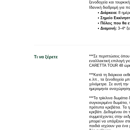
ξενοδοχεία και τουρκική
Ιδανική διαδρομή για πο
Διάρκεια:
 8 ημέρ
Σημείο Εκκίνησ
Πόλεις που θα ε
Διαμονή:
 3–4* ξ
***Σε περιπτώσεις όπου
Τι να ξέρετε
εναλλακτική επιλογή γι
CARETTA TOUR 48 ώρες
***Κατά τη διάρκεια ε
κ.λπ., τα ξενοδοχεία μ
χιλιόμετρα. Σε αυτή τ
ημερομηνία αναχώρησης
***Τα τρίκλινα δωμάτια 
συγκεκριμένο δωμάτιο, τ
πρότυπα κρεβάτια. Τα τ
κρεβάτι. Δεδομένου ότι
συμμετέχοντες στην εκδρ
μπορεί να υπάρξουν στε
παιδιά ισχύουν για ένα 