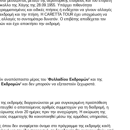
αι μεσάζοντας μεταξύ της αεροπορικής εταιρείας και του επιβάτη
όκολλο της Χάγης της 28.09.1955. Υπάρχει πιθανότητα
αμματισμένες και ειδικές πτήσεις ή ενδέχεται να γίνουν αλλαγές
ν εκδρομή και την πτήση. Η CARETTA TOUR έχει υποχρέωση να
ις αλλαγές το συντομότερο δυνατόν. Ο επιβάτης αποδέχεται τον
ών και έχει αποκτήσει την εκδρομή.
ούν αναπόσπαστο μέρος του ‘
Φυλλαδίου Εκδρομών’
και της
ς Εκδρομών’
και δεν μπορούν να εξεταστούν ξεχωριστά.
εκδρομής διοργανώνεται με μια συγκεκριμένη προϋπόθεση
ιτευχθεί ο απαιτούμενος αριθμός συμμετοχών για τη διαδρομή, η
κύρωσης είναι 20 ημέρες πριν την αναχώρηση. Η ακύρωση της
ούς συμμετοχής θα κοινοποιηθεί μέσω της αρμόδιας υπηρεσίας.
ου δεν αναφέρεται όνομα στο πρόγραμμα της εκδρομής και/ή