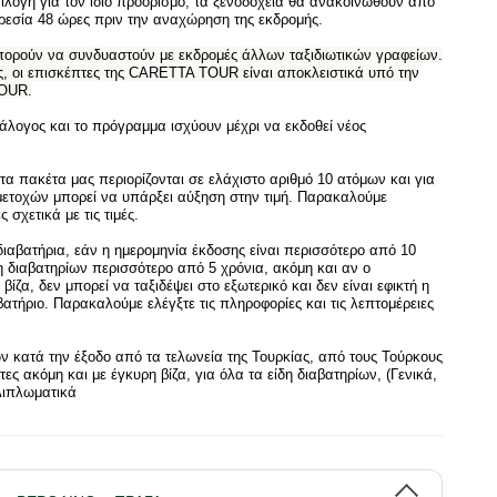
ιλογή για τον ίδιο προορισμό, τα ξενοδοχεία θα ανακοινωθούν από
ηρεσία 48 ώρες πριν την αναχώρηση της εκδρομής.
πορούν να συνδυαστούν με εκδρομές άλλων ταξιδιωτικών γραφείων.
ις, οι επισκέπτες της CARETTA TOUR είναι αποκλειστικά υπό την
TOUR.
γος και το πρόγραμμα ισχύουν μέχρι να εκδοθεί νέος
πακέτα μας περιορίζονται σε ελάχιστο αριθμό 10 ατόμων και για
μετοχών μπορεί να υπάρξει αύξηση στην τιμή. Παρακαλούμε
 σχετικά με τις τιμές.
τήρια, εάν η ημερομηνία έκδοσης είναι περισσότερο από 10
δη διαβατηρίων περισσότερο από 5 χρόνια, ακόμη και αν ο
βίζα, δεν μπορεί να ταξιδέψει στο εξωτερικό και δεν είναι εφικτή η
ατήριο. Παρακαλούμε ελέγξτε τις πληροφορίες και τις λεπτομέρειες
ν κατά την έξοδο από τα τελωνεία της Τουρκίας, από τους Τούρκους
ες ακόμη και με έγκυρη βίζα, για όλα τα είδη διαβατηρίων, (Γενικά,
Διπλωματικά