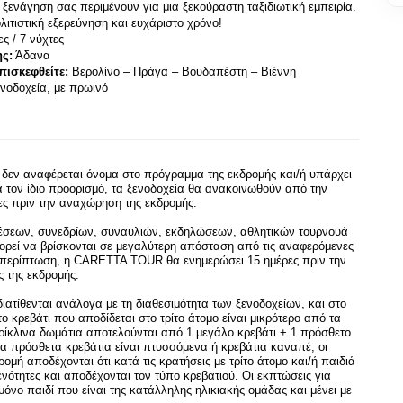
 ξενάγηση σας περιμένουν για μια ξεκούραστη ταξιδιωτική εμπειρία. 
λιτιστική εξερεύνηση και ευχάριστο χρόνο!
ες / 7 νύχτες
ης:
 Άδανα
πισκεφθείτε:
 Βερολίνο – Πράγα – Βουδαπέστη – Βιέννη
ενοδοχεία, με πρωινό
 δεν αναφέρεται όνομα στο πρόγραμμα της εκδρομής και/ή υπάρχει
α τον ίδιο προορισμό, τα ξενοδοχεία θα ανακοινωθούν από την
 πριν την αναχώρηση της εκδρομής.
κθέσεων, συνεδρίων, συναυλιών, εκδηλώσεων, αθλητικών τουρνουά
πορεί να βρίσκονται σε μεγαλύτερη απόσταση από τις αναφερόμενες
ην περίπτωση, η CARETTA TOUR θα ενημερώσει 15 ημέρες πριν την
 της εκδρομής.
διατίθενται ανάλογα με τη διαθεσιμότητα των ξενοδοχείων, και στο
ο κρεβάτι που αποδίδεται στο τρίτο άτομο είναι μικρότερο από τα
ρίκλινα δωμάτια αποτελούνται από 1 μεγάλο κρεβάτι + 1 πρόσθετο
 τα πρόσθετα κρεβάτια είναι πτυσσόμενα ή κρεβάτια καναπέ, οι
ομή αποδέχονται ότι κατά τις κρατήσεις με τρίτο άτομο και/ή παιδιά
νότητες και αποδέχονται τον τύπο κρεβατιού. Οι εκπτώσεις για
μόνο παιδί που είναι της κατάλληλης ηλικιακής ομάδας και μένει με