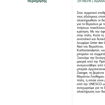
περιήγησης
1Η ΜΕΡΑ | ΑΔΑΝΑ
Στον τερματικό στα
τους αξιότιμους επι
ολοκληρωθούν οι δι
για το Βερολίνο με τ
πτήσεων ποικίλλουν
κράτηση. Με την άφι
στην πόλη. Κατά τη 
ανατολικό και δυτικ
λεωφόρο Unter den L
Ναό του Βερολίνου, 
Kurfürstendamm, και
μπορούν να συμμετά
Ξεκινάμε την ξενάγη
μακριά από την Πρά
αναγεννήθηκε από τ
μπαρόκ αρχιτεκτονικ
Zwinger, τη βεράντα
Μαρτίνου Λούθηρου.
πόλη, η οποία είναι
από την UNESCO ως
αναχωρούμε για το ξ
ολοκλήρωση των διαδ