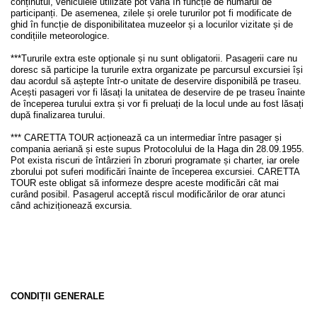
conținutul, vehiculele utilizate pot varia în funcție de numărul de
participanți. De asemenea, zilele și orele tururilor pot fi modificate de
ghid în funcție de disponibilitatea muzeelor și a locurilor vizitate și de
condițiile meteorologice.
***Tururile extra este opționale și nu sunt obligatorii. Pasagerii care nu
doresc să participe la tururile extra organizate pe parcursul excursiei își
dau acordul să aștepte într-o unitate de deservire disponibilă pe traseu.
Acești pasageri vor fi lăsați la unitatea de deservire de pe traseu înainte
de începerea turului extra și vor fi preluați de la locul unde au fost lăsați
după finalizarea turului.
*** CARETTA TOUR acționează ca un intermediar între pasager și
compania aeriană și este supus Protocolului de la Haga din 28.09.1955.
Pot exista riscuri de întârzieri în zboruri programate și charter, iar orele
zborului pot suferi modificări înainte de începerea excursiei. CARETTA
TOUR este obligat să informeze despre aceste modificări cât mai
curând posibil. Pasagerul acceptă riscul modificărilor de orar atunci
când achiziționează excursia.
CONDIȚII GENERALE