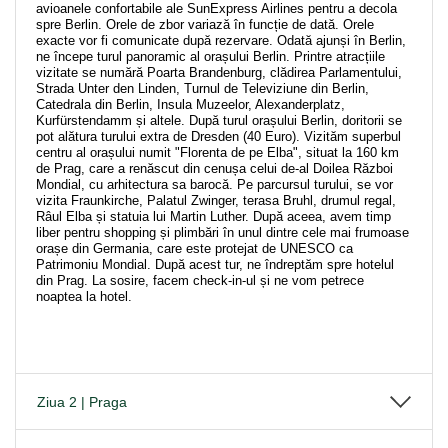
avioanele confortabile ale SunExpress Airlines pentru a decola
spre Berlin. Orele de zbor variază în funcție de dată. Orele
exacte vor fi comunicate după rezervare. Odată ajunși în Berlin,
ne începe turul panoramic al orașului Berlin. Printre atracțiile
vizitate se numără Poarta Brandenburg, clădirea Parlamentului,
Strada Unter den Linden, Turnul de Televiziune din Berlin,
Catedrala din Berlin, Insula Muzeelor, Alexanderplatz,
Kurfürstendamm și altele. După turul orașului Berlin, doritorii se
pot alătura turului extra de Dresden (40 Euro). Vizităm superbul
centru al orașului numit "Florenta de pe Elba", situat la 160 km
de Prag, care a renăscut din cenușa celui de-al Doilea Război
Mondial, cu arhitectura sa barocă. Pe parcursul turului, se vor
vizita Fraunkirche, Palatul Zwinger, terasa Bruhl, drumul regal,
Râul Elba și statuia lui Martin Luther. După aceea, avem timp
liber pentru shopping și plimbări în unul dintre cele mai frumoase
orașe din Germania, care este protejat de UNESCO ca
Patrimoniu Mondial. După acest tur, ne îndreptăm spre hotelul
din Prag. La sosire, facem check-in-ul și ne vom petrece
noaptea la hotel.
Ziua 2 | Praga