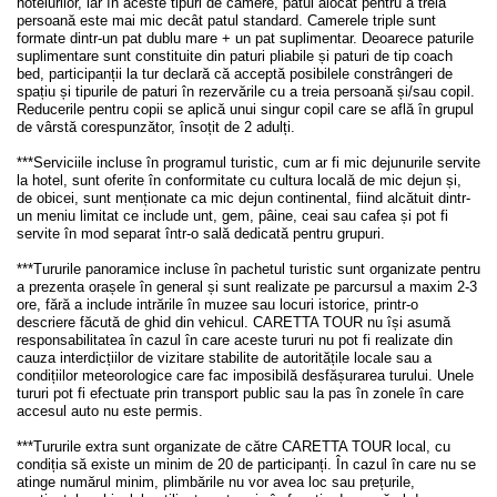
hotelurilor, iar în aceste tipuri de camere, patul alocat pentru a treia
persoană este mai mic decât patul standard. Camerele triple sunt
formate dintr-un pat dublu mare + un pat suplimentar. Deoarece paturile
suplimentare sunt constituite din paturi pliabile și paturi de tip coach
bed, participanții la tur declară că acceptă posibilele constrângeri de
spațiu și tipurile de paturi în rezervările cu a treia persoană și/sau copil.
Reducerile pentru copii se aplică unui singur copil care se află în grupul
de vârstă corespunzător, însoțit de 2 adulți.
***Serviciile incluse în programul turistic, cum ar fi mic dejunurile servite
la hotel, sunt oferite în conformitate cu cultura locală de mic dejun și,
de obicei, sunt menționate ca mic dejun continental, fiind alcătuit dintr-
un meniu limitat ce include unt, gem, pâine, ceai sau cafea și pot fi
servite în mod separat într-o sală dedicată pentru grupuri.
***Tururile panoramice incluse în pachetul turistic sunt organizate pentru
a prezenta orașele în general și sunt realizate pe parcursul a maxim 2-3
ore, fără a include intrările în muzee sau locuri istorice, printr-o
descriere făcută de ghid din vehicul. CARETTA TOUR nu își asumă
responsabilitatea în cazul în care aceste tururi nu pot fi realizate din
cauza interdicțiilor de vizitare stabilite de autoritățile locale sau a
condițiilor meteorologice care fac imposibilă desfășurarea turului. Unele
tururi pot fi efectuate prin transport public sau la pas în zonele în care
accesul auto nu este permis.
***Tururile extra sunt organizate de către CARETTA TOUR local, cu
condiția să existe un minim de 20 de participanți. În cazul în care nu se
atinge numărul minim, plimbările nu vor avea loc sau prețurile,