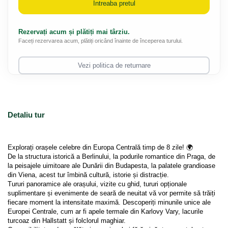
Intreaba pretul
Rezervați acum și plătiți mai târziu.
Faceți rezervarea acum, plătiți oricând înainte de începerea turului.
Vezi politica de returnare
Detaliu tur
Explorați orașele celebre din Europa Centrală timp de 8 zile! 🌍
De la structura istorică a Berlinului, la podurile romantice din Praga, de 
la peisajele uimitoare ale Dunării din Budapesta, la palatele grandioase 
din Viena, acest tur îmbină cultură, istorie și distracție.
Tururi panoramice ale orașului, vizite cu ghid, tururi opționale 
suplimentare și evenimente de seară de neuitat vă vor permite să trăiți 
fiecare moment la intensitate maximă. Descoperiți minunile unice ale 
Europei Centrale, cum ar fi apele termale din Karlovy Vary, lacurile 
turcoaz din Hallstatt și folclorul maghiar.