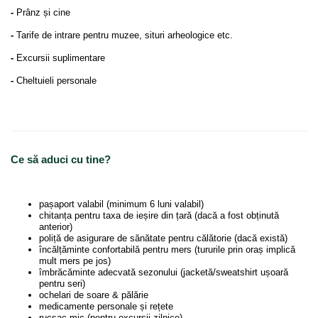
-
Prânz și cine
-
Tarife de intrare pentru muzee, situri arheologice etc.
-
Excursii suplimentare
-
Cheltuieli personale
Ce să aduci cu tine?
pașaport valabil (minimum 6 luni valabil)
chitanța pentru taxa de ieșire din țară (dacă a fost obținută
anterior)
poliță de asigurare de sănătate pentru călătorie (dacă există)
încălțăminte confortabilă pentru mers (tururile prin oraș implică
mult mers pe jos)
îmbrăcăminte adecvată sezonului (jacketă/sweatshirt ușoară
pentru seri)
ochelari de soare & pălărie
medicamente personale și rețete
rucsac mic (pentru excursii zilnice)