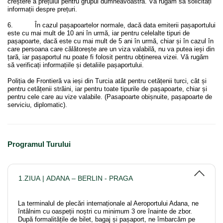
creștere a prețului pentru grupul dumneavoastră. Vă rugăm să solicitați
informații despre prețuri.
6. În cazul pașapoartelor normale, dacă data emiterii pașaportului
este cu mai mult de 10 ani în urmă, iar pentru celelalte tipuri de
pașapoarte, dacă este cu mai mult de 5 ani în urmă, chiar și în cazul în
care persoana care călătorește are un viza valabilă, nu va putea ieși din
țară, iar pașaportul nu poate fi folosit pentru obținerea vizei. Vă rugăm
să verificați informațiile și detaliile pașaportului.
Poliția de Frontieră va ieși din Turcia atât pentru cetățenii turci, cât și
pentru cetățenii străini, iar pentru toate tipurile de pașapoarte, chiar și
pentru cele care au vize valabile. (Pasapoarte obișnuite, pașapoarte de
serviciu, diplomatic).
Programul Turului
1.ZIUA | ADANA – BERLIN - PRAGA
La terminalul de plecări internaționale al Aeroportului Adana, ne
întâlnim cu oaspeții noștri cu minimum 3 ore înainte de zbor.
După formalitățile de bilet, bagaj și pașaport, ne îmbarcăm pe