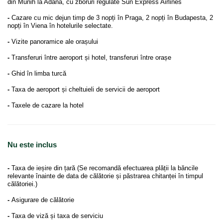
din Munih la Adana, cu zboruri regulate Sun Express Airlines
-
Cazare cu mic dejun timp de 3 nopți în Praga, 2 nopți în Budapesta, 2
nopți în Viena în hotelurile selectate.
-
Vizite panoramice ale orașului
-
Transferuri între aeroport și hotel, transferuri între orașe
-
Ghid în limba turcă
-
Taxa de aeroport și cheltuieli de servicii de aeroport
-
Taxele de cazare la hotel
Nu este inclus
-
Taxa de ieșire din țară (Se recomandă efectuarea plății la băncile
relevante înainte de data de călătorie și păstrarea chitanței în timpul
călătoriei.)
-
Asigurare de călătorie
-
Taxa de viză și taxa de serviciu