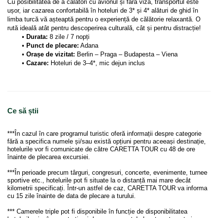
Cu posibilitatea de a călători cu avionul și fără viză, transportul este 
ușor, iar cazarea confortabilă în hoteluri de 3* și 4* alături de ghid în 
limba turcă vă așteaptă pentru o experiență de călătorie relaxantă. O 
rută ideală atât pentru descoperirea culturală, cât și pentru distracție!
Durata:
 8 zile / 7 nopți
Punct de plecare:
 Adana
Orașe de vizitat:
 Berlin – Praga – Budapesta – Viena
Cazare:
 Hoteluri de 3–4*, mic dejun inclus
Ce să știi
***În cazul în care programul turistic oferă informații despre categorie
fără a specifica numele și/sau există opțiuni pentru aceeași destinație,
hotelurile vor fi comunicate de către CARETTA TOUR cu 48 de ore
înainte de plecarea excursiei.
***În perioade precum târguri, congresuri, concerte, evenimente, turnee
sportive etc., hotelurile pot fi situate la o distanță mai mare decât
kilometrii specificați. Într-un astfel de caz, CARETTA TOUR va informa
cu 15 zile înainte de data de plecare a turului.
*** Camerele triple pot fi disponibile în funcție de disponibilitatea