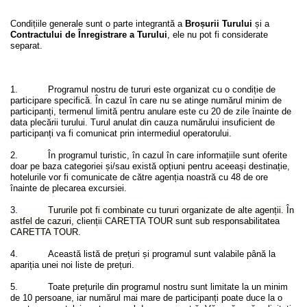
Condițiile generale sunt o parte integrantă a
Broșurii Turului
și a
Contractului de Înregistrare a Turului
, ele nu pot fi considerate
separat.
1. Programul nostru de tururi este organizat cu o condiție de
participare specifică. În cazul în care nu se atinge numărul minim de
participanți, termenul limită pentru anulare este cu 20 de zile înainte de
data plecării turului. Turul anulat din cauza numărului insuficient de
participanți va fi comunicat prin intermediul operatorului.
2. În programul turistic, în cazul în care informațiile sunt oferite
doar pe baza categoriei și/sau există opțiuni pentru aceeași destinație,
hotelurile vor fi comunicate de către agenția noastră cu 48 de ore
înainte de plecarea excursiei.
3.
Tururile pot fi combinate cu tururi organizate de alte agenții. În
astfel de cazuri, clienții CARETTA TOUR sunt sub responsabilitatea
CARETTA TOUR.
4. Această listă de prețuri și programul sunt valabile până la
apariția unei noi liste de prețuri.
5. Toate prețurile din programul nostru sunt limitate la un minim
de 10 persoane, iar numărul mai mare de participanți poate duce la o