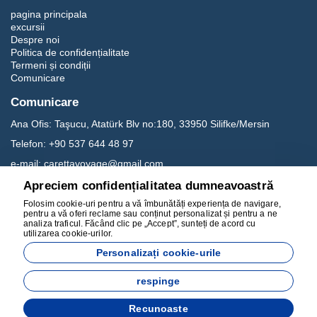
pagina principala
excursii
Despre noi
Politica de confidențialitate
Termeni și condiții
Comunicare
Comunicare
Ana Ofis:
Taşucu, Atatürk Blv no:180, 33950 Silifke/Mersin
Telefon:
+90 537 644 48 97
e-mail:
carettavoyage@gmail.com
Apreciem confidențialitatea dumneavoastră
Rețelele de socializare
Folosim cookie-uri pentru a vă îmbunătăți experiența de navigare,
pentru a vă oferi reclame sau conținut personalizat și pentru a ne
analiza traficul. Făcând clic pe „Accept”, sunteți de acord cu
utilizarea cookie-urilor.
Personalizați cookie-urile
respinge
Dezvoltat de
Recunoaste