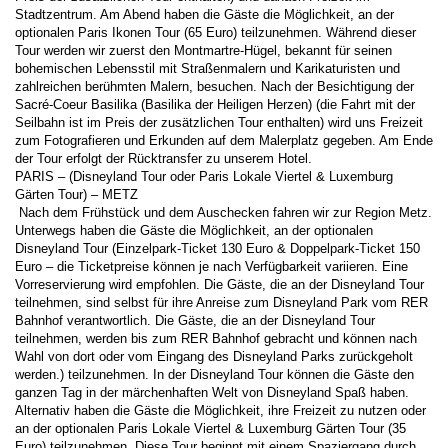
Stadtzentrum. Am Abend haben die Gäste die Möglichkeit, an der 
optionalen Paris Ikonen Tour (65 Euro) teilzunehmen. Während dieser 
Tour werden wir zuerst den Montmartre-Hügel, bekannt für seinen 
bohemischen Lebensstil mit Straßenmalern und Karikaturisten und 
zahlreichen berühmten Malern, besuchen. Nach der Besichtigung der 
Sacré-Coeur Basilika (Basilika der Heiligen Herzen) (die Fahrt mit der 
Seilbahn ist im Preis der zusätzlichen Tour enthalten) wird uns Freizeit 
zum Fotografieren und Erkunden auf dem Malerplatz gegeben. Am Ende 
der Tour erfolgt der Rücktransfer zu unserem Hotel. 
PARIS – (Disneyland Tour oder Paris Lokale Viertel & Luxemburg 
Gärten Tour) – METZ 
 Nach dem Frühstück und dem Auschecken fahren wir zur Region Metz. 
Unterwegs haben die Gäste die Möglichkeit, an der optionalen 
Disneyland Tour (Einzelpark-Ticket 130 Euro & Doppelpark-Ticket 150 
Euro – die Ticketpreise können je nach Verfügbarkeit variieren. Eine 
Vorreservierung wird empfohlen. Die Gäste, die an der Disneyland Tour 
teilnehmen, sind selbst für ihre Anreise zum Disneyland Park vom RER 
Bahnhof verantwortlich. Die Gäste, die an der Disneyland Tour 
teilnehmen, werden bis zum RER Bahnhof gebracht und können nach 
Wahl von dort oder vom Eingang des Disneyland Parks zurückgeholt 
werden.) teilzunehmen. In der Disneyland Tour können die Gäste den 
ganzen Tag in der märchenhaften Welt von Disneyland Spaß haben. 
Alternativ haben die Gäste die Möglichkeit, ihre Freizeit zu nutzen oder 
an der optionalen Paris Lokale Viertel & Luxemburg Gärten Tour (35 
Euro) teilzunehmen. Diese Tour beginnt mit einem Spaziergang durch 