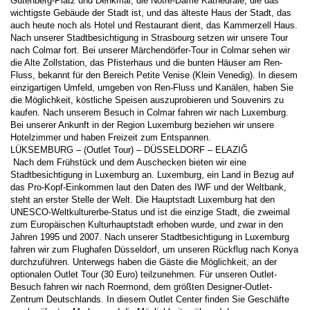
Gutenberg-Platz und Denkmal, die Notre-Dame Kathedrale, die das 
wichtigste Gebäude der Stadt ist, und das älteste Haus der Stadt, das 
auch heute noch als Hotel und Restaurant dient, das Kammerzell Haus. 
Nach unserer Stadtbesichtigung in Strasbourg setzen wir unsere Tour 
nach Colmar fort. Bei unserer Märchendörfer-Tour in Colmar sehen wir 
die Alte Zollstation, das Pfisterhaus und die bunten Häuser am Ren-
Fluss, bekannt für den Bereich Petite Venise (Klein Venedig). In diesem 
einzigartigen Umfeld, umgeben von Ren-Fluss und Kanälen, haben Sie 
die Möglichkeit, köstliche Speisen auszuprobieren und Souvenirs zu 
kaufen. Nach unserem Besuch in Colmar fahren wir nach Luxemburg. 
Bei unserer Ankunft in der Region Luxemburg beziehen wir unsere 
Hotelzimmer und haben Freizeit zum Entspannen. 
LÜKSEMBURG – (Outlet Tour) – DÜSSELDORF – ELAZIĞ 
 Nach dem Frühstück und dem Auschecken bieten wir eine 
Stadtbesichtigung in Luxemburg an. Luxemburg, ein Land in Bezug auf 
das Pro-Kopf-Einkommen laut den Daten des IWF und der Weltbank, 
steht an erster Stelle der Welt. Die Hauptstadt Luxemburg hat den 
UNESCO-Weltkulturerbe-Status und ist die einzige Stadt, die zweimal 
zum Europäischen Kulturhauptstadt erhoben wurde, und zwar in den 
Jahren 1995 und 2007. Nach unserer Stadtbesichtigung in Luxemburg 
fahren wir zum Flughafen Düsseldorf, um unseren Rückflug nach Konya 
durchzuführen. Unterwegs haben die Gäste die Möglichkeit, an der 
optionalen Outlet Tour (30 Euro) teilzunehmen. Für unseren Outlet-
Besuch fahren wir nach Roermond, dem größten Designer-Outlet-
Zentrum Deutschlands. In diesem Outlet Center finden Sie Geschäfte 