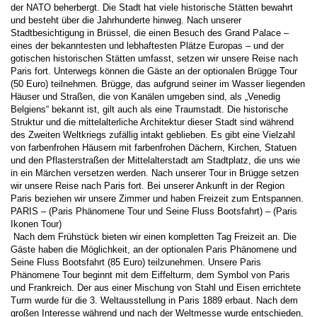
der NATO beherbergt. Die Stadt hat viele historische Stätten bewahrt 
und besteht über die Jahrhunderte hinweg. Nach unserer 
Stadtbesichtigung in Brüssel, die einen Besuch des Grand Palace – 
eines der bekanntesten und lebhaftesten Plätze Europas – und der 
gotischen historischen Stätten umfasst, setzen wir unsere Reise nach 
Paris fort. Unterwegs können die Gäste an der optionalen Brügge Tour 
(50 Euro) teilnehmen. Brügge, das aufgrund seiner im Wasser liegenden 
Häuser und Straßen, die von Kanälen umgeben sind, als „Venedig 
Belgiens“ bekannt ist, gilt auch als eine Traumstadt. Die historische 
Struktur und die mittelalterliche Architektur dieser Stadt sind während 
des Zweiten Weltkriegs zufällig intakt geblieben. Es gibt eine Vielzahl 
von farbenfrohen Häusern mit farbenfrohen Dächern, Kirchen, Statuen 
und den Pflasterstraßen der Mittelalterstadt am Stadtplatz, die uns wie 
in ein Märchen versetzen werden. Nach unserer Tour in Brügge setzen 
wir unsere Reise nach Paris fort. Bei unserer Ankunft in der Region 
Paris beziehen wir unsere Zimmer und haben Freizeit zum Entspannen. 
PARIS – (Paris Phänomene Tour und Seine Fluss Bootsfahrt) – (Paris 
Ikonen Tour) 
 Nach dem Frühstück bieten wir einen kompletten Tag Freizeit an. Die 
Gäste haben die Möglichkeit, an der optionalen Paris Phänomene und 
Seine Fluss Bootsfahrt (85 Euro) teilzunehmen. Unsere Paris 
Phänomene Tour beginnt mit dem Eiffelturm, dem Symbol von Paris 
und Frankreich. Der aus einer Mischung von Stahl und Eisen errichtete 
Turm wurde für die 3. Weltausstellung in Paris 1889 erbaut. Nach dem 
großen Interesse während und nach der Weltmesse wurde entschieden, 