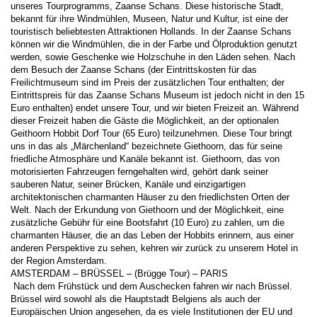
unseres Tourprogramms, Zaanse Schans. Diese historische Stadt, 
bekannt für ihre Windmühlen, Museen, Natur und Kultur, ist eine der 
touristisch beliebtesten Attraktionen Hollands. In der Zaanse Schans 
können wir die Windmühlen, die in der Farbe und Ölproduktion genutzt 
werden, sowie Geschenke wie Holzschuhe in den Läden sehen. Nach 
dem Besuch der Zaanse Schans (der Eintrittskosten für das 
Freilichtmuseum sind im Preis der zusätzlichen Tour enthalten; der 
Eintrittspreis für das Zaanse Schans Museum ist jedoch nicht in den 15 
Euro enthalten) endet unsere Tour, und wir bieten Freizeit an. Während 
dieser Freizeit haben die Gäste die Möglichkeit, an der optionalen 
Geithoorn Hobbit Dorf Tour (65 Euro) teilzunehmen. Diese Tour bringt 
uns in das als „Märchenland“ bezeichnete Giethoorn, das für seine 
friedliche Atmosphäre und Kanäle bekannt ist. Giethoorn, das von 
motorisierten Fahrzeugen ferngehalten wird, gehört dank seiner 
sauberen Natur, seiner Brücken, Kanäle und einzigartigen 
architektonischen charmanten Häuser zu den friedlichsten Orten der 
Welt. Nach der Erkundung von Giethoorn und der Möglichkeit, eine 
zusätzliche Gebühr für eine Bootsfahrt (10 Euro) zu zahlen, um die 
charmanten Häuser, die an das Leben der Hobbits erinnern, aus einer 
anderen Perspektive zu sehen, kehren wir zurück zu unserem Hotel in 
der Region Amsterdam. 
AMSTERDAM – BRÜSSEL – (Brügge Tour) – PARIS 
 Nach dem Frühstück und dem Auschecken fahren wir nach Brüssel. 
Brüssel wird sowohl als die Hauptstadt Belgiens als auch der 
Europäischen Union angesehen, da es viele Institutionen der EU und 