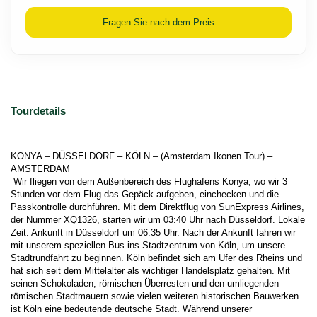
Fragen Sie nach dem Preis
Tourdetails
KONYA – DÜSSELDORF – KÖLN – (Amsterdam Ikonen Tour) – 
AMSTERDAM 
 Wir fliegen von dem Außenbereich des Flughafens Konya, wo wir 3 
Stunden vor dem Flug das Gepäck aufgeben, einchecken und die 
Passkontrolle durchführen. Mit dem Direktflug von SunExpress Airlines, 
der Nummer XQ1326, starten wir um 03:40 Uhr nach Düsseldorf. Lokale 
Zeit: Ankunft in Düsseldorf um 06:35 Uhr. Nach der Ankunft fahren wir 
mit unserem speziellen Bus ins Stadtzentrum von Köln, um unsere 
Stadtrundfahrt zu beginnen. Köln befindet sich am Ufer des Rheins und 
hat sich seit dem Mittelalter als wichtiger Handelsplatz gehalten. Mit 
seinen Schokoladen, römischen Überresten und den umliegenden 
römischen Stadtmauern sowie vielen weiteren historischen Bauwerken 
ist Köln eine bedeutende deutsche Stadt. Während unserer 