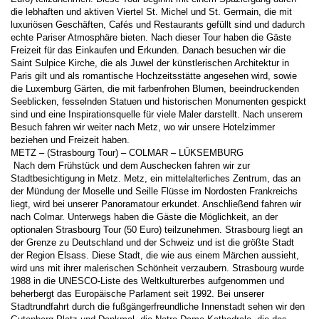
die lebhaften und aktiven Viertel St. Michel und St. Germain, die mit 
luxuriösen Geschäften, Cafés und Restaurants gefüllt sind und dadurch 
echte Pariser Atmosphäre bieten. Nach dieser Tour haben die Gäste 
Freizeit für das Einkaufen und Erkunden. Danach besuchen wir die 
Saint Sulpice Kirche, die als Juwel der künstlerischen Architektur in 
Paris gilt und als romantische Hochzeitsstätte angesehen wird, sowie 
die Luxemburg Gärten, die mit farbenfrohen Blumen, beeindruckenden 
Seeblicken, fesselnden Statuen und historischen Monumenten gespickt 
sind und eine Inspirationsquelle für viele Maler darstellt. Nach unserem 
Besuch fahren wir weiter nach Metz, wo wir unsere Hotelzimmer 
beziehen und Freizeit haben. 
METZ – (Strasbourg Tour) – COLMAR – LÜKSEMBURG 
 Nach dem Frühstück und dem Auschecken fahren wir zur 
Stadtbesichtigung in Metz. Metz, ein mittelalterliches Zentrum, das an 
der Mündung der Moselle und Seille Flüsse im Nordosten Frankreichs 
liegt, wird bei unserer Panoramatour erkundet. Anschließend fahren wir 
nach Colmar. Unterwegs haben die Gäste die Möglichkeit, an der 
optionalen Strasbourg Tour (50 Euro) teilzunehmen. Strasbourg liegt an 
der Grenze zu Deutschland und der Schweiz und ist die größte Stadt 
der Region Elsass. Diese Stadt, die wie aus einem Märchen aussieht, 
wird uns mit ihrer malerischen Schönheit verzaubern. Strasbourg wurde 
1988 in die UNESCO-Liste des Weltkulturerbes aufgenommen und 
beherbergt das Europäische Parlament seit 1992. Bei unserer 
Stadtrundfahrt durch die fußgängerfreundliche Innenstadt sehen wir den 