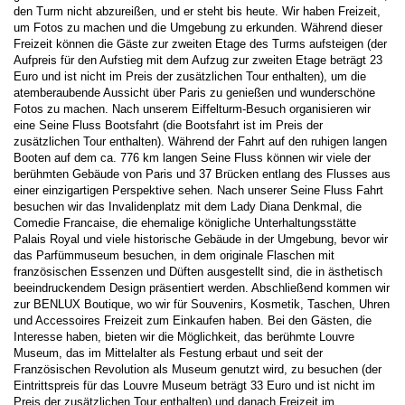
den Turm nicht abzureißen, und er steht bis heute. Wir haben Freizeit, 
um Fotos zu machen und die Umgebung zu erkunden. Während dieser 
Freizeit können die Gäste zur zweiten Etage des Turms aufsteigen (der 
Aufpreis für den Aufstieg mit dem Aufzug zur zweiten Etage beträgt 23 
Euro und ist nicht im Preis der zusätzlichen Tour enthalten), um die 
atemberaubende Aussicht über Paris zu genießen und wunderschöne 
Fotos zu machen. Nach unserem Eiffelturm-Besuch organisieren wir 
eine Seine Fluss Bootsfahrt (die Bootsfahrt ist im Preis der 
zusätzlichen Tour enthalten). Während der Fahrt auf den ruhigen langen 
Booten auf dem ca. 776 km langen Seine Fluss können wir viele der 
berühmten Gebäude von Paris und 37 Brücken entlang des Flusses aus 
einer einzigartigen Perspektive sehen. Nach unserer Seine Fluss Fahrt 
besuchen wir das Invalidenplatz mit dem Lady Diana Denkmal, die 
Comedie Francaise, die ehemalige königliche Unterhaltungsstätte 
Palais Royal und viele historische Gebäude in der Umgebung, bevor wir 
das Parfümmuseum besuchen, in dem originale Flaschen mit 
französischen Essenzen und Düften ausgestellt sind, die in ästhetisch 
beeindruckendem Design präsentiert werden. Abschließend kommen wir 
zur BENLUX Boutique, wo wir für Souvenirs, Kosmetik, Taschen, Uhren 
und Accessoires Freizeit zum Einkaufen haben. Bei den Gästen, die 
Interesse haben, bieten wir die Möglichkeit, das berühmte Louvre 
Museum, das im Mittelalter als Festung erbaut und seit der 
Französischen Revolution als Museum genutzt wird, zu besuchen (der 
Eintrittspreis für das Louvre Museum beträgt 33 Euro und ist nicht im 
Preis der zusätzlichen Tour enthalten) und danach Freizeit im 