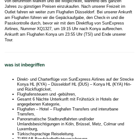
von berühmten Marken und die Möglichkeit, während des ganzen 
Jahres zu günstigen Preisen einzukaufen. Nach unserer Freizeit im 
Outlet fahren wir weiter zum Flughafen Düsseldorf. Bei unserer Ankunft 
am Flughafen führen wir die Gepäckaufgabe, den Check-in und die 
Passkontrolle durch, bevor wir mit dem Direktflug von SunExpress 
Airlines, Nummer XQ1327, um 19:15 Uhr nach Konya aufbrechen. 
Ankunft am Flughafen Konya um 23:55 Uhr (TSİ) und Ende unserer 
Tour. 
was ist inbegriffen
Direkt- und Charterflüge von SunExpress Airlines auf der Strecke
Konya HL (KYA) – Düsseldorf HL (DUS) – Konya HL (KYA) Hin-
und Rückflugticket,
Flughafensteuern und -gebühren,
Gesamt 6 Nächte Unterkunft mit Frühstück in Hotels der
angegebenen Kategorie,
Flughafen – Hotel – Flughafen Transfers und interurbane
Transfers,
Panoramatische Stadtrundfahrten und/oder
Umlandsbesichtigungen in Köln, Brüssel, Metz, Colmar und
Luxemburg,
Türkischsprachige Reiseleitung.
TURSAB Berufshaftpflichtversicherung