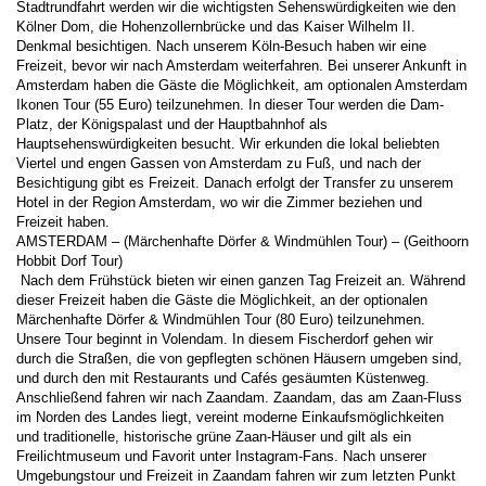
Stadtrundfahrt werden wir die wichtigsten Sehenswürdigkeiten wie den 
Kölner Dom, die Hohenzollernbrücke und das Kaiser Wilhelm II. 
Denkmal besichtigen. Nach unserem Köln-Besuch haben wir eine 
Freizeit, bevor wir nach Amsterdam weiterfahren. Bei unserer Ankunft in 
Amsterdam haben die Gäste die Möglichkeit, am optionalen Amsterdam 
Ikonen Tour (55 Euro) teilzunehmen. In dieser Tour werden die Dam-
Platz, der Königspalast und der Hauptbahnhof als 
Hauptsehenswürdigkeiten besucht. Wir erkunden die lokal beliebten 
Viertel und engen Gassen von Amsterdam zu Fuß, und nach der 
Besichtigung gibt es Freizeit. Danach erfolgt der Transfer zu unserem 
Hotel in der Region Amsterdam, wo wir die Zimmer beziehen und 
Freizeit haben. 
AMSTERDAM – (Märchenhafte Dörfer & Windmühlen Tour) – (Geithoorn 
Hobbit Dorf Tour) 
 Nach dem Frühstück bieten wir einen ganzen Tag Freizeit an. Während 
dieser Freizeit haben die Gäste die Möglichkeit, an der optionalen 
Märchenhafte Dörfer & Windmühlen Tour (80 Euro) teilzunehmen. 
Unsere Tour beginnt in Volendam. In diesem Fischerdorf gehen wir 
durch die Straßen, die von gepflegten schönen Häusern umgeben sind, 
und durch den mit Restaurants und Cafés gesäumten Küstenweg. 
Anschließend fahren wir nach Zaandam. Zaandam, das am Zaan-Fluss 
im Norden des Landes liegt, vereint moderne Einkaufsmöglichkeiten 
und traditionelle, historische grüne Zaan-Häuser und gilt als ein 
Freilichtmuseum und Favorit unter Instagram-Fans. Nach unserer 
Umgebungstour und Freizeit in Zaandam fahren wir zum letzten Punkt 