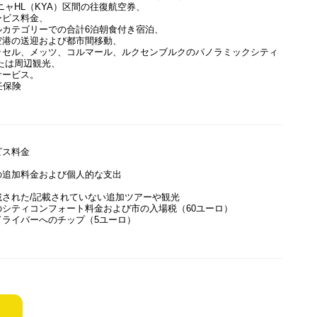
コニャHL（KYA）区間の往復航空券、
ービス料金、
ルカテゴリーでの合計6泊朝食付き宿泊、
空港の送迎および都市間移動、
ッセル、メッツ、コルマール、ルクセンブルクのパノラミックシティ
たは周辺観光、
サービス。
任保険
ビス料金
の追加料金および個人的な支出
載された/記載されていない追加ツアーや観光
のシティコンフォート料金および市の入場税（60ユーロ）
ドライバーへのチップ（5ユーロ）