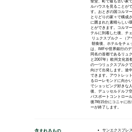
聖堂、町で最も古い家
ルハウスを見ることが
す。おとぎの国コルマー
とりどりの家々で構成
に囲まれた素晴らしい
とができます。コルマ
テルに到着した後、チ
 リュクスブルク – （
 朝食後、ホテルをチェックアウトし、リュクスブルク市観光を行います。リュクスブルク
は、IMFや世界銀行の
同名の首都であるリュク
と2007年）欧州文化
の一つリュクスブルク
向けて出発します。途中
できます。アウトレッ
るローレモンドに向か
でショッピング好きな
後、デュッセルドルフ
パスポートコントロール
後7時15分にコニャに
ーが終了します。
サンエクスプレス
含まれるもの