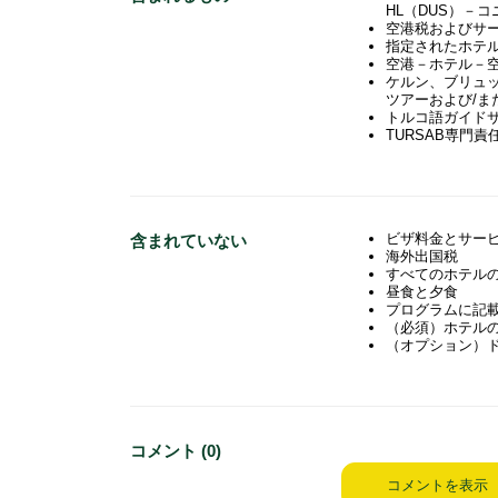
HL（DUS）－
空港税およびサ
指定されたホテ
空港－ホテル－
ケルン、ブリュ
ツアーおよび/ま
トルコ語ガイド
TURSAB専門責
ビザ料金とサー
含まれていない
海外出国税
すべてのホテル
昼食と夕食
プログラムに記
（必須）ホテル
（オプション）
コメント (0)
コメントを表示