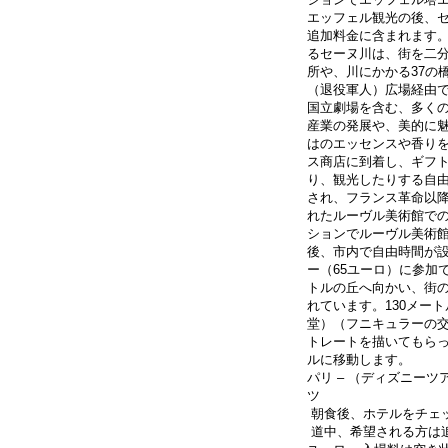
エッフェル観光の後、
追加料金に含まれます。
るセーヌ川は、街を二
所や、川にかかる37の
（退役軍人）広場経由で
国立劇場を含む、多く
産業の発展や、美的に
はのエッセンスや香り
ス商店に到着し、ギフ
り、観光したりする自
され、フランス革命以降
れたルーヴル美術館で
ションでルーヴル美術館
後、市内で自由時間が
ー（65ユーロ）に参加
トルの丘へ向かい、街
れています。130メー
堂）（フニキュラーの
トレートを描いてもら
ルに移動します。
パリ – （ディズニー
ツ
 朝食後、ホテルをチ
 道中、希望される方は追加のディズニーツアー（パーク入場券130ユーロ/2パーク入場券150