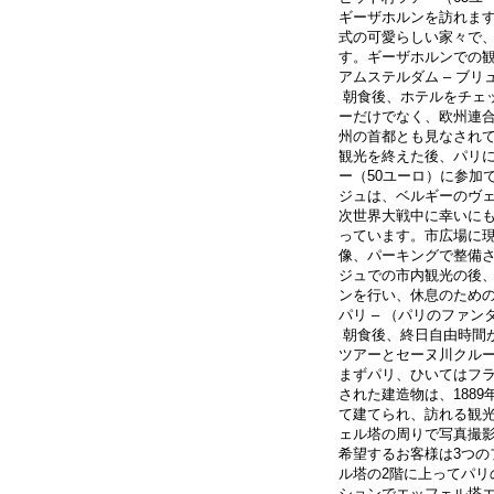
ギーザホルンを訪れま
式の可愛らしい家々で
す。ギーザホルンでの
アムステルダム – ブリ
 朝食後、ホテルをチェックアウトし、ブリュッセルに向かいます。ブリュッセルは、ベルギ
ーだけでなく、欧州連合
州の首都とも見なされ
観光を終えた後、パリ
ー（50ユーロ）に参加
ジュは、ベルギーのヴ
次世界大戦中に幸いに
っています。市広場に
像、パーキングで整備
ジュでの市内観光の後
ンを行い、休息のため
パリ – （パリのファ
 朝食後、終日自由時間が設定されています。希望される方は、追加のパリのファンタジー・
ツアーとセーヌ川クルー
まずパリ、ひいてはフ
された建造物は、188
て建てられ、訪れる観
ェル塔の周りで写真撮
希望するお客様は3つ
ル塔の2階に上ってパ
ションでエッフェル塔エ