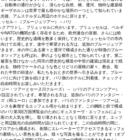
す。自動車の通行が少なく、清らかな自然、橋、運河、独特な建築様
、ギーザホルンは世界で最も穏やかな場所の一つとして知られていま
観光後、アムステルダム周辺のホテルに戻ります。
ュッセル – （ブルージュツアー） – パリ
やNATOの機関が多く存在するため、欧州連合の首都、さらには欧
ています。歴史的な遺構を数多く保持してきたブリュッセルでの市内
に向けて出発します。途中で希望される方は、追加のブルージュツア
できます。水の中にある家々と運河で構成された通りが特徴のブルー
ェネツィアとも呼ばれ、夢のような都市として知られています。第二
も被害を受けなかった同市の歴史的な構造や中世の建築は現在まで残
現れる、独特でケーキのような色とりどりの屋根の家々、教会、彫
された中世の街道が、私たちをおとぎの世界へ引き込みます。ブルー
、パリに向けて旅を続けます。パリ側のホテルに到着後、チェックイ
の自由時間をお楽しみいただきます。
ンタジー・ツアーとセーヌ川クルーズ） – （パリのアイコンツアー）
ズ（85ユーロ）に参加できます。パリのファンタジー・ツアーは、
ランスを象徴するエッフェル塔から始まります。この鋼鉄と鉄で構成
9年のパリ第3回万国博覧会のためにギュスターヴ・エッフェルによっ
光客の大人気を博し、取り壊されることなく現在に至ります。エッフ
影と周辺観光の自由時間が設けられています。この自由時間の間に、
のフロアから構成され、各階にエレベーターでアクセスできるエッフェ
リの素晴らしい景色を楽しみ、様々な写真を撮ることができます（オプ
レベーター入場料は23ユーロ、ツアーの価格には含まれません）。