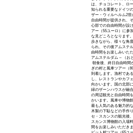
は、チョコレート、ロ
知られる重要なドイツ
ザー・ウィルヘルム2
自由時間が提供され、
心部での自由時間が設
アー（55ユーロ）に参
な見どころとなります
歩きながら、様々な角
られ、その後アムステ
由時間をお楽しみいた
アムステルダム – （
 朝食後、終日自由時間が設けられます。この自由時間中に希望されるお客様は、追加のおと
ぎの村と風車ツアー（8
到着します。漁村である
し、レストランやカフ
向かいます。国の北部
緑のザーンハウスが融合し
の周辺観光と自由時間
かいます。風車や博物
最も人気のある魅力的
木製の下駄などの手作
セ・スカンスの観光後
スカンス博物館の入場料
間をお楽しみいただき
ビット村ツアー（65ユ