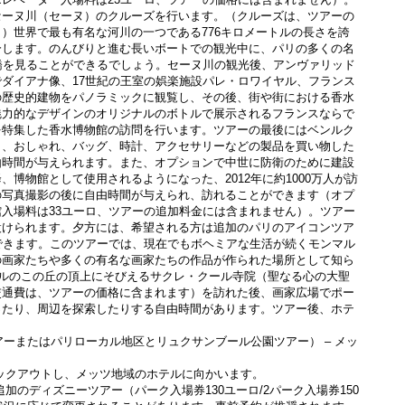
セーヌ川（セーヌ）のクルーズを行います。（クルーズは、ツアーの
）世界で最も有名な河川の一つである776キロメートルの長さを誇
分します。のんびりと進む長いボートでの観光中に、パリの多くの名
橋を見ることができるでしょう。セーヌ川の観光後、アンヴァリッド
ダイアナ像、17世紀の王室の娯楽施設パレ・ロワイヤル、フランス
の歴史的建物をパノラミックに観覧し、その後、街や街における香水
魅力的なデザインのオリジナルのボトルで展示されるフランスならで
を特集した香水博物館の訪問を行います。ツアーの最後にはベンルク
ト、おしゃれ、バッグ、時計、アクセサリーなどの製品を買い物した
由時間が与えられます。また、オプションで中世に防衛のために建設
、博物館として使用されるようになった、2012年に約1000万人が訪
の写真撮影の後に自由時間が与えられ、訪れることができます（オプ
入場料は33ユーロ、ツアーの追加料金には含まれません）。ツアー
設けられます。夕方には、希望される方は追加のパリのアイコンツア
できます。このツアーでは、現在でもボヘミアな生活が続くモンマル
の画家たちや多くの有名な画家たちの作品が作られた場所として知ら
トルのこの丘の頂上にそびえるサクレ・クール寺院（聖なる心の大聖
交通費は、ツアーの価格に含まれます）を訪れた後、画家広場でポー
ったり、周辺を探索したりする自由時間があります。ツアー後、ホテ
ツアーまたはパリローカル地区とリュクサンブール公園ツアー） – メッ
ェックアウトし、メッツ地域のホテルに向かいます。