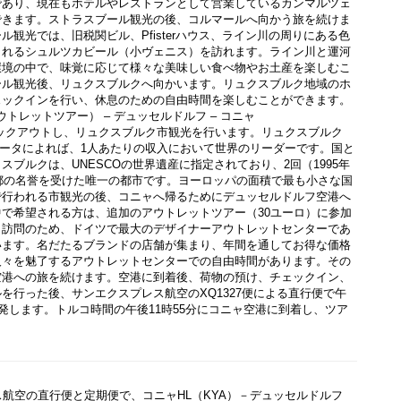
であり、現在もホテルやレストランとして営業しているカンマルツェ
できます。ストラスブール観光の後、コルマールへ向かう旅を続けま
ル観光では、旧税関ビル、Pfisterハウス、ライン川の周りにある色
されるシュルツカビール（小ヴェニス）を訪れます。ライン川と運河
環境の中で、味覚に応じて様々な美味しい食べ物やお土産を楽しむこ
ール観光後、リュクスブルクへ向かいます。リュクスブルク地域のホ
ェックインを行い、休息のための自由時間を楽しむことができます。
アウトレットツアー） – デュッセルドルフ – コニャ 
データによれば、1人あたりの収入において世界のリーダーです。国と
スブルクは、UNESCOの世界遺産に指定されており、2回（1995年
首都の名誉を受けた唯一の都市です。ヨーロッパの面積で最も小さな国
で行われる市観光の後、コニャへ帰るためにデュッセルドルフ空港へ
で希望される方は、追加のアウトレットツアー（30ユーロ）に参加
ト訪問のため、ドイツで最大のデザイナーアウトレットセンターであ
います。名だたるブランドの店舗が集まり、年間を通してお得な価格
人々を魅了するアウトレットセンターでの自由時間があります。その
空港への旅を続けます。空港に到着後、荷物の預け、チェックイン、
を行った後、サンエクスプレス航空のXQ1327便による直行便で午
出発します。トルコ時間の午後11時55分にコニャ空港に到着し、ツア
航空の直行便と定期便で、コニャHL（KYA）－デュッセルドルフ