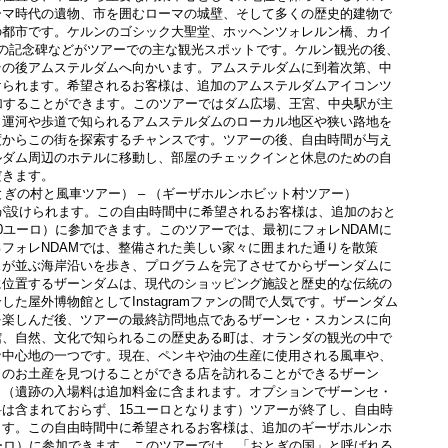
ーマ時代の遺物、市を囲むローマの城壁、そして多くの歴史的建物で
の都市です。ケルンのゴシック大聖堂、ホッヘンツォレルン橋、カイ
世の記念碑などがツアーでの主な観光スポットです。ケルン観光の後、
その後アムステルダムへ向かいます。アムステルダムに到着次第、中
けられます。希望されるお客様は、追加のアムステルダムアイコンツ
加することができます。このツアーではダム広場、王宮、中央駅が主
。運河や歩道で知られるアムステルダムのローカル地区や狭い路地を
度からこの街を探索するチャンスです。ツアーの後、自由時間が与え
ルダム周辺のホテルに移動し、部屋のチェックインと休息のための自
だきます。
おとぎの村と風車ツアー） – （ギーザホルンホビット村ツアー）
0ユーロ）に参加できます。このツアーでは、最初にフォレNDAMに
フォレNDAMでは、整備された美しい家々に囲まれた通りを散策
ェが並ぶ海岸沿いを歩き、プログラムを完了させてからザーンダムに
に位置するザーンダムは、現代のショッピング施設と歴史的な伝統の
た屋外博物館としてInstagramファンの間で人気です。ザーンダム
を楽しんだ後、ツアーの最終訪問地点であるザーンセ・スカンスに向
館、自然、文化で知られるこの歴史ある町は、オランダの観光の中で
な中心地の一つです。現在、ペンキや油の生産に使用される風車や、
りのお土産を見つけることができる店を訪れることができるザーン
、（遺跡の入場料は追加料金に含まれます。オプションでザーンセ・
は含まれておらず、15ユーロとなります）ツアーが終了し、自由時
ます。この自由時間中に希望されるお客様は、追加のギーザホルンホ
ーロ）に参加できます。このツアーでは、「おとぎの国」と呼ばれる