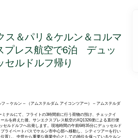
クス＆パリ＆ケルン＆コルマ
スプレス航空で6泊 デュッ
ッセルドルフ帰り
ルフ – ケルン – （アムステルダム アイコンツアー） – アムステルダ
ールを終えた後、サンエクスプレス航空のXQ1326便による直行便
ュッセルドルフへ出発します。現地時間の午前6時35分にデュッセルド
、プライベートバスでケルン市中心部へ移動し、シティツアーを行い
に位置し、中世から重要な商業中心としての地位を保っているケルン