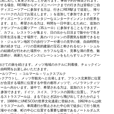
き状況に応じて変更されることがあります。事前予約が推奨されます。
する場合、RER駅からディズニーパークまでの行き方は皆様がご自
ディズニーツアーに参加する方は、行きにRER駅まで送迎し、帰り
ニーパークの入口でお迎えします。）を追加して参加できます。ツア
なディズニーランドのファンタジーなエンターテインメントの世界を
きます。また、希望される方は、時間を一日中楽しむために、追加の
クサンブール公園ツアー（35ユーロ）に参加することもできます。
プ、カフェ、レストランが集まり、日の出から日没まで賑やかで生き
が日常生活を過ごす場所で、真のパリジャンの雰囲気を観察できるセ
ント・ジェルマン地区での歩行ツアーや通りの見学の後、自由時間を
。旅の続きでは、パリの芸術的建築の宝石と称されるセント・シュル
人の結婚式が行われた場所や、カラフルな花々、見事な湖の景色、魅
記念碑が、画家たちにインスピレーションをもたらすリュクサンブー
自由時間をお楽しみいただきます。
ールツアー） – コルマール – リュクスブルク 
川が合流する場所に位置する中世の都市メッツで、パノラマシティツ
マールへ向かいます。途中で、希望される方は、追加のストラスブー
に参加できます。ドイツ、スイス、フランスの国境に位置し、アルザ
あるストラスブールは、まるでおとぎ話から飛び出してきたかのよう
。1988年にUNESCOの世界文化遺産に登録され、1992年からは欧
ストラスブールの、車両通行が禁止された中心街で徒歩にて行う観光
広場やその像、町の中心に位置する重要な建物であるノートルダム大