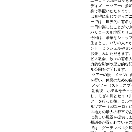
ユーロ – 入場料は空
ディズニーツアーに参加
身で手配いただきます。
は希望に応じてディズ
ーでは、世界的に有名
一日中楽しむことがで
パリローカル地区とリュ
今回は、豪華なショッ
生きとし、パリの人々
ント・ミッシェルやセ
お楽しみいただきます
ピス教会、数々の有名
力的な彫刻や歴史的な
ル公園を訪問します。
 ツアーの後、メッツに向けての旅を続けます。メッツ地域のホテルに到着後、チェックイン
を行い、休息のための
 メッツ – （ストラスブ
 朝食後、ホテルをチェックアウトし、メッツ市観光へと出発します。フランス北東部に位置
し、モゼル川とセイユ
アーを行った後、コル
ルツアー（50ユーロ）
ス地方の最大の都市で
に美しい風景を提供します
州議会が置かれている
では、グーテンベルク