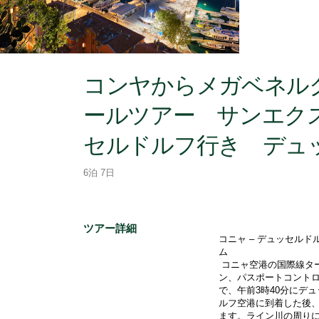
コンヤからメガベネル
ールツアー サンエク
セルドルフ行き デュ
6泊 7日
ツアー詳細
コニャ – デュッセルド
ム 
 コニャ空港の国際線ターミナルにて、フライトの3時間前に行う荷物の預け、チェックイ
ン、パスポートコントロ
で、午前3時40分にデ
ルフ空港に到着した後
ます。ライン川の周り