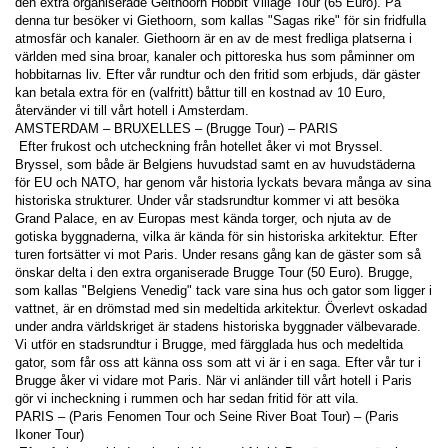
den extra organiserade Geithoorn Hobbit Village Tour (65 Euro). På 
denna tur besöker vi Giethoorn, som kallas "Sagas rike" för sin fridfulla 
atmosfär och kanaler. Giethoorn är en av de mest fredliga platserna i 
världen med sina broar, kanaler och pittoreska hus som påminner om 
hobbitarnas liv. Efter vår rundtur och den fritid som erbjuds, där gäster 
kan betala extra för en (valfritt) båttur till en kostnad av 10 Euro, 
återvänder vi till vårt hotell i Amsterdam. 
AMSTERDAM – BRUXELLES – (Brugge Tour) – PARIS 
 Efter frukost och utcheckning från hotellet åker vi mot Bryssel. 
Bryssel, som både är Belgiens huvudstad samt en av huvudstäderna 
för EU och NATO, har genom vår historia lyckats bevara många av sina 
historiska strukturer. Under vår stadsrundtur kommer vi att besöka 
Grand Palace, en av Europas mest kända torger, och njuta av de 
gotiska byggnaderna, vilka är kända för sin historiska arkitektur. Efter 
turen fortsätter vi mot Paris. Under resans gång kan de gäster som så 
önskar delta i den extra organiserade Brugge Tour (50 Euro). Brugge, 
som kallas "Belgiens Venedig" tack vare sina hus och gator som ligger i 
vattnet, är en drömstad med sin medeltida arkitektur. Överlevt oskadad 
under andra världskriget är stadens historiska byggnader välbevarade. 
Vi utför en stadsrundtur i Brugge, med färgglada hus och medeltida 
gator, som får oss att känna oss som att vi är i en saga. Efter vår tur i 
Brugge åker vi vidare mot Paris. När vi anländer till vårt hotell i Paris 
gör vi incheckning i rummen och har sedan fritid för att vila. 
PARIS – (Paris Fenomen Tour och Seine River Boat Tour) – (Paris 
Ikoner Tour) 