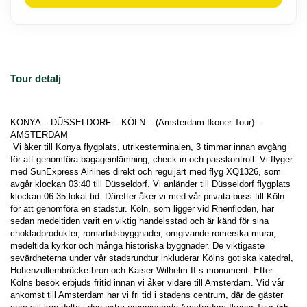
Tour detalj
KONYA – DÜSSELDORF – KÖLN – (Amsterdam Ikoner Tour) – 
AMSTERDAM 
 Vi åker till Konya flygplats, utrikesterminalen, 3 timmar innan avgång 
för att genomföra bagageinlämning, check-in och passkontroll. Vi flyger 
med SunExpress Airlines direkt och reguljärt med flyg XQ1326, som 
avgår klockan 03:40 till Düsseldorf. Vi anländer till Düsseldorf flygplats 
klockan 06:35 lokal tid. Därefter åker vi med vår privata buss till Köln 
för att genomföra en stadstur. Köln, som ligger vid Rhenfloden, har 
sedan medeltiden varit en viktig handelsstad och är känd för sina 
chokladprodukter, romartidsbyggnader, omgivande romerska murar, 
medeltida kyrkor och många historiska byggnader. De viktigaste 
sevärdheterna under vår stadsrundtur inkluderar Kölns gotiska katedral, 
Hohenzollernbrücke-bron och Kaiser Wilhelm II:s monument. Efter 
Kölns besök erbjuds fritid innan vi åker vidare till Amsterdam. Vid vår 
ankomst till Amsterdam har vi fri tid i stadens centrum, där de gäster 