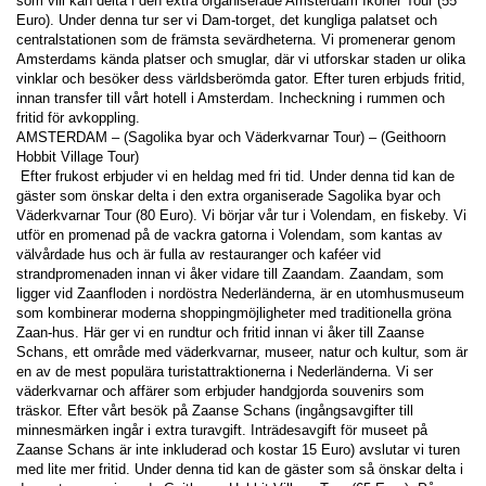
som vill kan delta i den extra organiserade Amsterdam Ikoner Tour (55 
Euro). Under denna tur ser vi Dam-torget, det kungliga palatset och 
centralstationen som de främsta sevärdheterna. Vi promenerar genom 
Amsterdams kända platser och smuglar, där vi utforskar staden ur olika 
vinklar och besöker dess världsberömda gator. Efter turen erbjuds fritid, 
innan transfer till vårt hotell i Amsterdam. Incheckning i rummen och 
fritid för avkoppling. 
AMSTERDAM – (Sagolika byar och Väderkvarnar Tour) – (Geithoorn 
Hobbit Village Tour) 
 Efter frukost erbjuder vi en heldag med fri tid. Under denna tid kan de 
gäster som önskar delta i den extra organiserade Sagolika byar och 
Väderkvarnar Tour (80 Euro). Vi börjar vår tur i Volendam, en fiskeby. Vi 
utför en promenad på de vackra gatorna i Volendam, som kantas av 
välvårdade hus och är fulla av restauranger och kaféer vid 
strandpromenaden innan vi åker vidare till Zaandam. Zaandam, som 
ligger vid Zaanfloden i nordöstra Nederländerna, är en utomhusmuseum 
som kombinerar moderna shoppingmöjligheter med traditionella gröna 
Zaan-hus. Här ger vi en rundtur och fritid innan vi åker till Zaanse 
Schans, ett område med väderkvarnar, museer, natur och kultur, som är 
en av de mest populära turistattraktionerna i Nederländerna. Vi ser 
väderkvarnar och affärer som erbjuder handgjorda souvenirs som 
träskor. Efter vårt besök på Zaanse Schans (ingångsavgifter till 
minnesmärken ingår i extra turavgift. Inträdesavgift för museet på 
Zaanse Schans är inte inkluderad och kostar 15 Euro) avslutar vi turen 
med lite mer fritid. Under denna tid kan de gäster som så önskar delta i 