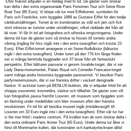
 Efter frukost erbjuder vi en heldag med fri tid. De gäster som önskar 
kan delta i den extra organiserade Paris Fenomen Tour och Seine River 
Boat Tour (85 Euro). Vi börjar vår tur med Eiffeltornet, symbolen för 
Paris och Frankrike, som byggdes 1889 av Gustave Eiffel för den tredje 
världsutställningen. Tornet är en kombination av stål och järn och fick 
stort intresse av turister under utställningen, vilket räddade det från att 
bli rivet. Vi får fri tid att fotografera och utforska omgivningarna. Under 
denna tid kan de gäster som så önskar ta hissen till tornets andra 
våning (ingång för hiss ingår inte i den extra turavgiften och kostar 23 
Euro). Efter Eiffel-tornet arrangerar vi en Seine-flodbåtstur (båtustur 
ingår i den extra turavgiften). Under turen på den 776 km långa floden 
ser vi många berömda byggnader och 37 broar från ett fantastiskt 
perspektiv. Efter båtturen passerar vi genom Invalide-torget, där vi ser 
Lady Diana-monumentet, Palais Royal och Comedie Francaise-torget 
samt många andra historiska byggnader panoramisk. Vi besöker Paris 
parfymeriemuseum, där vi ser franska dofter i vackert designade 
flaskor. Vi avslutar turen på BENLUX-butiken, där vi erbjuder fritid för att 
shoppa souvenirer, kosmetika, väskor och tillbehör. De gäster som vill 
kan fotografisk pausa framför Louvren, ett museum som byggdes som 
en fästning under medeltiden och blev museum efter den franska 
revolutionen. Fri tid för att besöka museet ingår (inträdesavgift till 
Louvren om 33 Euro ingår inte i den extra turavgiften). Efter vår tur har 
vi lite mer fritid i stadens centrum. På kvällen kan de som önskar delta i 
den extra ordinarie Paris Ikoner Tour (65 Euro). Under denna tur åker vi 
först till Montmartre kullen, där konstnärer och karikatyrtecknare alltid 