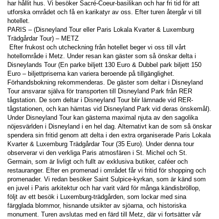
har hållit hus. Vi besöker Sacré-Coeur-basilikan och har fri tid för att 
utforska området och få en karikatyr av oss. Efter turen återgår vi till 
hotellet. 
PARIS – (Disneyland Tour eller Paris Lokala Kvarter & Luxemburg 
Trädgårdar Tour) – METZ 
 Efter frukost och utcheckning från hotellet beger vi oss till vårt 
hotellområde i Metz. Under resan kan gäster som så önskar delta i 
Disneylands Tour (En parke biljett 130 Euro & Dubbel park biljett 150 
Euro – biljettpriserna kan variera beroende på tillgänglighet. 
Förhandsbokning rekommenderas. De gäster som deltar i Disneyland 
Tour ansvarar själva för transporten till Disneyland Park från RER 
tågstation. De som deltar i Disneyland Tour blir lämnade vid RER-
tågstationen, och kan hämtas vid Disneyland Park vid deras önskemål). 
Under Disneyland Tour kan gästerna maximal njuta av den sagolika 
nöjesvärlden i Disneyland i en hel dag. Alternativt kan de som så önskar 
spendera sin fritid genom att delta i den extra organiserade Paris Lokala 
Kvarter & Luxemburg Trädgårdar Tour (35 Euro). Under denna tour 
observerar vi den verkliga Paris atmosfären i St. Michel och St. 
Germain, som är livligt och fullt av exklusiva butiker, caféer och 
restauranger. Efter en promenad i området får vi fritid för shopping och 
promenader. Vi redan besöker Saint Sulpice-kyrkan, som är känd som 
en juvel i Paris arkitektur och har varit värd för många kändisbröllop, 
följt av ett besök i Luxemburg-trädgården, som lockar med sina 
färgglada blommor, hisnande utsikter av sjöarna, och historiska 
monument. Turen avslutas med en färd till Metz, där vi fortsätter vår 