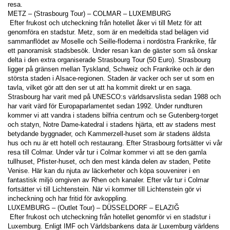
resa. 
METZ – (Strasbourg Tour) – COLMAR – LUXEMBURG 
 Efter frukost och utcheckning från hotellet åker vi till Metz för att 
genomföra en stadstur. Metz, som är en medeltida stad belägen vid 
sammanflödet av Moselle och Seille-floderna i nordöstra Frankrike, får 
ett panoramisk stadsbesök. Under resan kan de gäster som så önskar 
delta i den extra organiserade Strasbourg Tour (50 Euro). Strasbourg 
ligger på gränsen mellan Tyskland, Schweiz och Frankrike och är den 
största staden i Alsace-regionen. Staden är vacker och ser ut som en 
tavla, vilket gör att den ser ut att ha kommit direkt ur en saga. 
Strasbourg har varit med på UNESCO:s världsarvslista sedan 1988 och 
har varit värd för Europaparlamentet sedan 1992. Under rundturen 
kommer vi att vandra i stadens bilfria centrum och se Gutenberg-torget 
och statyn, Notre Dame-katedral i stadens hjärta, ett av stadens mest 
betydande byggnader, och Kammerzell-huset som är stadens äldsta 
hus och nu är ett hotell och restaurang. Efter Strasbourg fortsätter vi vår 
resa till Colmar. Under vår tur i Colmar kommer vi att se den gamla 
tullhuset, Pfister-huset, och den mest kända delen av staden, Petite 
Venise. Här kan du njuta av läckerheter och köpa souvenirer i en 
fantastisk miljö omgiven av Rhen och kanaler. Efter vår tur i Colmar 
fortsätter vi till Lichtenstein. När vi kommer till Lichtenstein gör vi 
incheckning och har fritid för avkoppling. 
LUXEMBURG – (Outlet Tour) – DÜSSELDORF – ELAZIĞ 
 Efter frukost och utcheckning från hotellet genomför vi en stadstur i 
Luxemburg. Enligt IMF och Världsbankens data är Luxemburg världens 