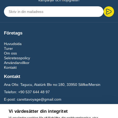
kampanjer och möjligheter!
Företags
Huvudsida
Turer
Om oss
Sekretesspolicy
Användarvillkor
Kontakt
Kontakt
Ana Ofis:
Taşucu, Atatürk Blv no:180, 33950 Silifke/Mersin
Telefon:
+90 537 644 48 97
E-post:
carettavoyage@gmail.com
Vi värdesätter din integritet
Sociala media