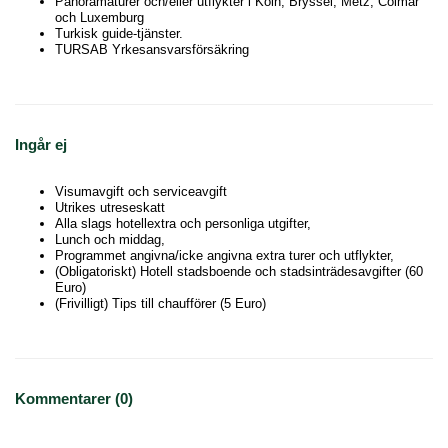
Panoramaturer och/eller utflykter i Köln, Bryssel, Metz, Colmar
och Luxemburg
Turkisk guide-tjänster.
TURSAB Yrkesansvarsförsäkring
Ingår ej
Visumavgift och serviceavgift
Utrikes utreseskatt
Alla slags hotellextra och personliga utgifter,
Lunch och middag,
Programmet angivna/icke angivna extra turer och utflykter,
(Obligatoriskt) Hotell stadsboende och stadsinträdesavgifter (60
Euro)
(Frivilligt) Tips till chaufförer (5 Euro)
Kommentarer (0)