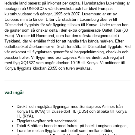
ledande land baserat på inkomst per capita. Huvudstaden Luxemburg är 
upptagen på UNESCO:s världsarvslista och har blivit Europas 
kulturhuvudstad två gånger, 1995 och 2007. Luxemburg är ett av 
Europas minsta länder. Efter vår stadstur i Luxemburg åker vi till 
Düsseldorf flygplats för vår flygning tillbaka till Konya. Under resan kan 
de gäster som så önskar delta i den extra organiserade Outlet Tour (30 
Euro). Vi reser till Roermond, som har den största designeroutlet i 
Tyskland, där vi erhåller fritid för att handla från kända märken. Efter 
outletbesöket återkommer vi för att fortsätta till Düsseldorf flygplats. Vid 
vår ankomst till flygplatsen genomför vi bagageinlämning, check-in och 
passkontroller. Vi flyger med SunExpress Airlines direkt och reguljärt 
med flyg XQ1327 som avgår klockan 19:15 till Konya. Vi anländer till 
Konya flygplats klockan 23:55 och turen avslutas. 
vad ingår
Direkt- och reguljära flygningar med SunExpress Airlines från
Konya HL (KYA) till Düsseldorf HL (DUS) och tillbaka till Konya
HL (KYA),
Flygplatsavgifter och servicemedel,
Totalt 6 nätters boende med frukost på hotell i angiven kategori,
Transfer mellan flygplats och hotell samt mellan städer,