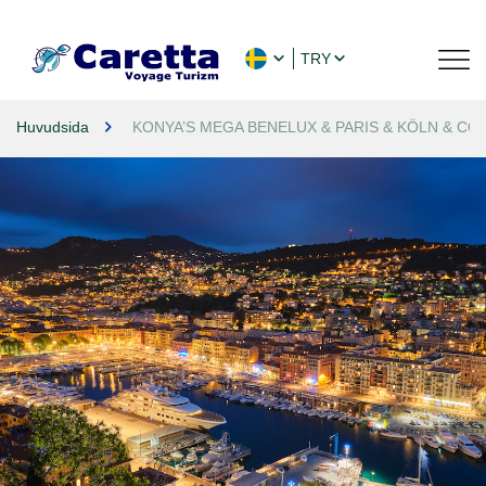
TRY
Huvudsida
KONYA’S MEGA BENELUX & PARIS & KÖLN & COLMAR T