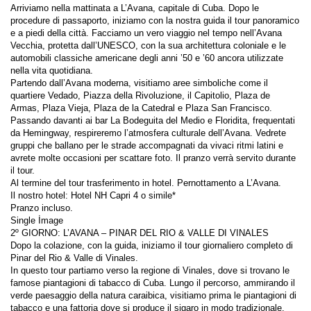
Arriviamo nella mattinata a L’Avana, capitale di Cuba. Dopo le 
procedure di passaporto, iniziamo con la nostra guida il tour panoramico 
e a piedi della città. Facciamo un vero viaggio nel tempo nell’Avana 
Vecchia, protetta dall’UNESCO, con la sua architettura coloniale e le 
automobili classiche americane degli anni ’50 e ’60 ancora utilizzate 
Partendo dall’Avana moderna, visitiamo aree simboliche come il 
quartiere Vedado, Piazza della Rivoluzione, il Capitolio, Plaza de 
Armas, Plaza Vieja, Plaza de la Catedral e Plaza San Francisco. 
Passando davanti ai bar La Bodeguita del Medio e Floridita, frequentati 
da Hemingway, respireremo l’atmosfera culturale dell’Avana. Vedrete 
gruppi che ballano per le strade accompagnati da vivaci ritmi latini e 
avrete molte occasioni per scattare foto. Il pranzo verrà servito durante 
Dopo la colazione, con la guida, iniziamo il tour giornaliero completo di 
In questo tour partiamo verso la regione di Vinales, dove si trovano le 
famose piantagioni di tabacco di Cuba. Lungo il percorso, ammirando il 
verde paesaggio della natura caraibica, visitiamo prima le piantagioni di 
tabacco e una fattoria dove si produce il sigaro in modo tradizionale. 