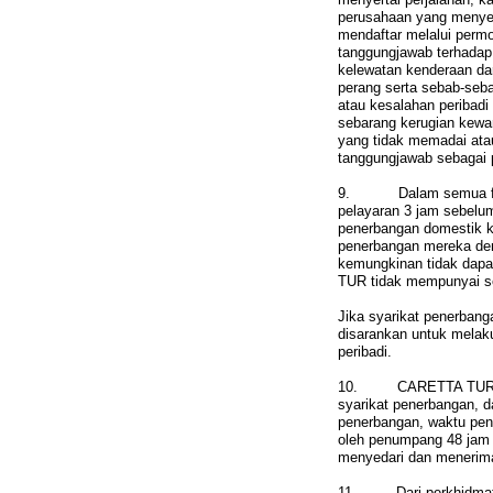
perusahaan yang menyed
mendaftar melalui per
tanggungjawab terhadap 
kelewatan kenderaan da
perang serta sebab-seba
atau kesalahan peribadi 
sebarang kerugian kewa
yang tidak memadai atau
tanggungjawab sebagai 
9. Dalam semua formula
pelayaran 3 jam sebelum
penerbangan domestik k
penerbangan mereka den
kemungkinan tidak dap
TUR tidak mempunyai se
Jika syarikat penerbang
disarankan untuk melak
peribadi.
10. CARETTA TUR ; be
syarikat penerbangan, d
penerbangan, waktu pen
oleh penumpang 48 jam 
menyedari dan menerim
11. Dari perkhidmatan 