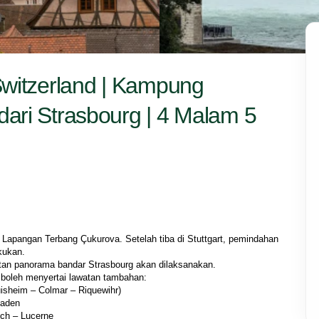
Switzerland | Kampung
ari Strasbourg | 4 Malam 5
i Lapangan Terbang Çukurova. Setelah tiba di Stuttgart, pemindahan 
kukan.
atan panorama bandar Strasbourg akan dilaksanakan.
 boleh menyertai lawatan tambahan:
isheim – Colmar – Riquewihr)
Baden
rich – Lucerne