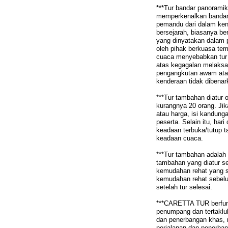
***Tur bandar panoramik
memperkenalkan bandar
pemandu dari dalam ke
bersejarah, biasanya ber
yang dinyatakan dalam p
oleh pihak berkuasa temp
cuaca menyebabkan tur 
atas kegagalan melaksa
pengangkutan awam atau 
kenderaan tidak dibena
***Tur tambahan diatur
kurangnya 20 orang. Jik
atau harga, isi kandun
peserta. Selain itu, ha
keadaan terbuka/tutup t
keadaan cuaca.
***Tur tambahan adalah 
tambahan yang diatur s
kemudahan rehat yang se
kemudahan rehat sebelum
setelah tur selesai.
***CARETTA TUR berfung
penumpang dan tertaklu
dan penerbangan khas, 
perjalanan dan penerba