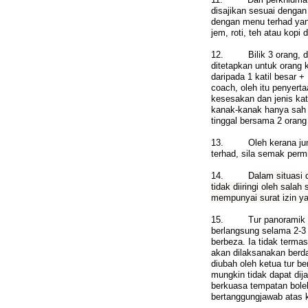
disajikan sesuai dengan
dengan menu terhad yang
jem, roti, teh atau kop
12. Bilik 3 orang, dib
ditetapkan untuk orang ke
daripada 1 katil besar +
coach, oleh itu penyer
kesesakan dan jenis ka
kanak-kanak hanya sah
tinggal bersama 2 oran
13. Oleh kerana jumlah
terhad, sila semak per
14.
Dalam situasi 
tidak diiringi oleh sala
mempunyai surat izin y
15.
Tur panoramik 
berlangsung selama 2-3 
berbeza. Ia tidak term
akan dilaksanakan berda
diubah oleh ketua tur b
mungkin tidak dapat dij
berkuasa tempatan bole
bertanggungjawab atas k