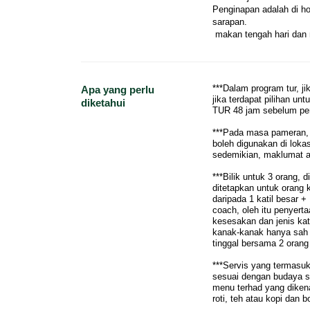
Penginapan adalah di h
sarapan.
 makan tengah hari da
***Dalam program tur, j
Apa yang perlu
jika terdapat pilihan u
diketahui
TUR 48 jam sebelum per
***Pada masa pameran, 
boleh digunakan di loka
sedemikian, maklumat a
***Bilik untuk 3 orang, 
ditetapkan untuk orang ke
daripada 1 katil besar +
coach, oleh itu penyer
kesesakan dan jenis ka
kanak-kanak hanya sah
tinggal bersama 2 oran
***Servis yang termasuk 
sesuai dengan budaya s
menu terhad yang dikena
roti, teh atau kopi dan 