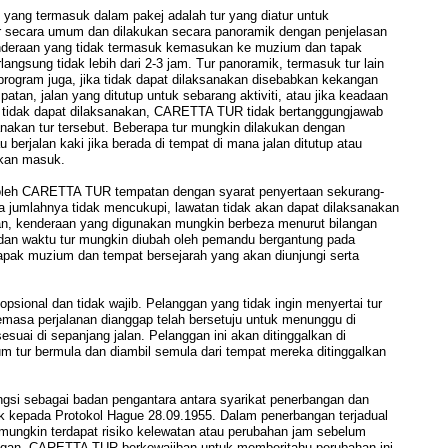
 yang termasuk dalam pakej adalah tur yang diatur untuk
 secara umum dan dilakukan secara panoramik dengan penjelasan
nderaan yang tidak termasuk kemasukan ke muzium dan tapak
langsung tidak lebih dari 2-3 jam. Tur panoramik, termasuk tur lain
rogram juga, jika tidak dapat dilaksanakan disebabkan kekangan
atan, jalan yang ditutup untuk sebarang aktiviti, atau jika keadaan
tidak dapat dilaksanakan, CARETTA TUR tidak bertanggungjawab
nakan tur tersebut. Beberapa tur mungkin dilakukan dengan
berjalan kaki jika berada di tempat di mana jalan ditutup atau
rkan masuk.
 oleh CARETTA TUR tempatan dengan syarat penyertaan sekurang-
a jumlahnya tidak mencukupi, lawatan tidak akan dapat dilaksanakan
gan, kenderaan yang digunakan mungkin berbeza menurut bilangan
ri dan waktu tur mungkin diubah oleh pemandu bergantung pada
apak muzium dan tempat bersejarah yang akan diunjungi serta
opsional dan tidak wajib. Pelanggan yang tidak ingin menyertai tur
emasa perjalanan dianggap telah bersetuju untuk menunggu di
suai di sepanjang jalan. Pelanggan ini akan ditinggalkan di
 tur bermula dan diambil semula dari tempat mereka ditinggalkan
si sebagai badan pengantara antara syarikat penerbangan dan
k kepada Protokol Hague 28.09.1955. Dalam penerbangan terjadual
mungkin terdapat risiko kelewatan atau perubahan jam sebelum
ngan. CARETTA TUR berkewajiban untuk memberitahu perubahan ini