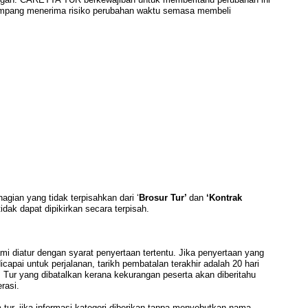
mpang menerima risiko perubahan waktu semasa membeli
gian yang tidak terpisahkan dari ‘
Brosur Tur’
dan
‘Kontrak
tidak dapat dipikirkan secara terpisah.
atur dengan syarat penyertaan tertentu. Jika penyertaan yang
capai untuk perjalanan, tarikh pembatalan terakhir adalah 20 hari
Tur yang dibatalkan kerana kekurangan peserta akan diberitahu
rasi.
 jika informasi kategori diberikan tanpa menyebutkan nama