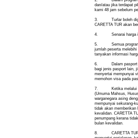
dan/atau jika terdapat p
kami 48 jam sebelum pe
3. Turlar boleh digab
CARETTA TUR akan ber
4. Senarai harga ini d
5. Semua program pake
jumlah peserta melebihi
tanyakan informasi harg
6. Dalam pasport biasa
bagi jenis pasport lain, 
menyertai mempunyai vis
memohon visa pada pasp
7. Ketika melalui pasp
(Umuma Mahsus, Hususi 
warganegara asing deng
mempunyai sekurang-kura
tidak akan memberikan k
kevalidan. CARETTA TUR
penumpang kerana tidak
bulan kevalidan.
8. CARETTA TUR berfu
menyertai perjalanan, k