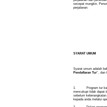
secepat mungkin. Penu
perjalanan.
SYARAT UMUM
Syarat umum adalah baha
Pendaftaran Tur’
, dan 
1. Program tur kami di
mencukupi tidak dapat di
sebelum keberangkatan. 
kepada anda melalui ope
2. Dalam program tur,