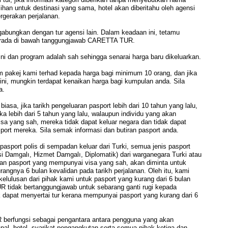
ilihan untuk destinasi yang sama, hotel akan diberitahu oleh agensi
rgerakan perjalanan.
ungkan dengan tur agensi lain. Dalam keadaan ini, tetamu
ada di bawah tanggungjawab CARETTA TUR.
an program adalah sah sehingga senarai harga baru dikeluarkan.
j kami terhad kepada harga bagi minimum 10 orang, dan jika
 ini, mungkin terdapat kenaikan harga bagi kumpulan anda. Sila
a.
, jika tarikh pengeluaran pasport lebih dari 10 tahun yang lalu,
jika lebih dari 5 tahun yang lalu, walaupun individu yang akan
a yang sah, mereka tidak dapat keluar negara dan tidak dapat
ort mereka. Sila semak informasi dan butiran pasport anda.
ort polis di sempadan keluar dari Turki, semua jenis pasport
Damgalı, Hizmet Damgalı, Diplomatik) dari warganegara Turki atau
an pasport yang mempunyai visa yang sah, akan diminta untuk
ngnya 6 bulan kevalidan pada tarikh perjalanan. Oleh itu, kami
elulusan dari pihak kami untuk pasport yang kurang dari 6 bulan
 tidak bertanggungjawab untuk sebarang ganti rugi kepada
 dapat menyertai tur kerana mempunyai pasport yang kurang dari 6
ngsi sebagai pengantara antara pengguna yang akan
apal, hotel, syarikat pengangkutan serta semua pihak ketiga dan