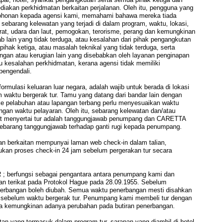
iakan perkhidmatan berkaitan perjalanan. Oleh itu, pengguna yang
mohonan kepada agensi kami, memahami bahawa mereka tiada
sebarang kelewatan yang terjadi di dalam program, waktu, lokasi,
rat, udara dan laut, pemogokan, terorisme, perang dan kemungkinan
b lain yang tidak terduga, atau kesalahan dari pihak pengangkutan
pihak ketiga, atau masalah teknikal yang tidak terduga, serta
ngan atau kerugian lain yang disebabkan oleh layanan penginapan
 kesalahan perkhidmatan, kerana agensi tidak memiliki
pengendali.
si keluaran luar negara, adalah wajib untuk berada di lokasi
 waktu bergerak tur. Tamu yang datang dari bandar lain dengan
e pelabuhan atau lapangan terbang perlu menyesuaikan waktu
gan waktu pelayaran. Oleh itu, sebarang kelewatan dan/atau
at menyertai tur adalah tanggungjawab penumpang dan CARETTA
barang tanggungjawab terhadap ganti rugi kepada penumpang.
an berkaitan mempunyai laman web check-in dalam talian,
ukan proses check-in 24 jam sebelum pergerakan tur secara
rfungsi sebagai pengantara antara penumpang kami dan
an terikat pada Protokol Hague pada 28.09.1955. Sebelum
erbangan boleh diubah. Semua waktu penerbangan mesti disahkan
sebelum waktu bergerak tur. Penumpang kami membeli tur dengan
a kemungkinan adanya perubahan pada butiran penerbangan.
yang termasuk dalam program tur, sarapan yang diambil di hotel