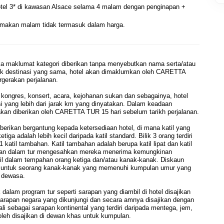
otel 3* di kawasan Alsace selama 4 malam dengan penginapan + 
n makan malam tidak termasuk dalam harga.
ika maklumat kategori diberikan tanpa menyebutkan nama serta/atau
ntuk destinasi yang sama, hotel akan dimaklumkan oleh CARETTA
gerakan perjalanan.
kongres, konsert, acara, kejohanan sukan dan sebagainya, hotel
si yang lebih dari jarak km yang dinyatakan. Dalam keadaan
kan diberikan oleh CARETTA TUR 15 hari sebelum tarikh perjalanan.
diberikan bergantung kepada ketersediaan hotel, di mana katil yang
tiga adalah lebih kecil daripada katil standard. Bilik 3 orang terdiri
 1 katil tambahan. Katil tambahan adalah berupa katil lipat dan katil
taan dalam tur mengesahkan mereka menerima kemungkinan
til dalam tempahan orang ketiga dan/atau kanak-kanak. Diskaun
 untuk seorang kanak-kanak yang memenuhi kumpulan umur yang
g dewasa.
dalam program tur seperti sarapan yang diambil di hotel disajikan
arapan negara yang dikunjungi dan secara amnya disajikan dengan
li sebagai sarapan kontinental yang terdiri daripada mentega, jem,
boleh disajikan di dewan khas untuk kumpulan.