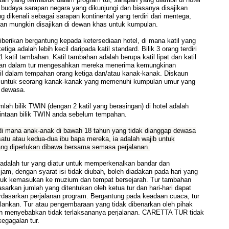
 budaya sarapan negara yang dikunjungi dan biasanya disajikan
 dikenali sebagai sarapan kontinental yang terdiri dari mentega,
i dan mungkin disajikan di dewan khas untuk kumpulan.
erikan bergantung kepada ketersediaan hotel, di mana katil yang
tiga adalah lebih kecil daripada katil standard. Bilik 3 orang terdiri
 1 katil tambahan. Katil tambahan adalah berupa katil lipat dan katil
taan dalam tur mengesahkan mereka menerima kemungkinan
til dalam tempahan orang ketiga dan/atau kanak-kanak. Diskaun
 untuk seorang kanak-kanak yang memenuhi kumpulan umur yang
g dewasa.
 bilik TWIN (dengan 2 katil yang berasingan) di hotel adalah
mintaan bilik TWIN anda sebelum tempahan.
di mana anak-anak di bawah 18 tahun yang tidak dianggap dewasa
h satu atau kedua-dua ibu bapa mereka, ia adalah wajib untuk
ang diperlukan dibawa bersama semasa perjalanan.
adalah tur yang diatur untuk memperkenalkan bandar dan
jam, dengan syarat isi tidak diubah, boleh diadakan pada hari yang
asuk kemasukan ke muzium dan tempat bersejarah. Tur tambahan
sarkan jumlah yang ditentukan oleh ketua tur dan hari-hari dapat
erdasarkan perjalanan program. Bergantung pada keadaan cuaca, tur
alankan. Tur atau pengembaraan yang tidak dibenarkan oleh pihak
h menyebabkan tidak terlaksananya perjalanan. CARETTA TUR tidak
egagalan tur.