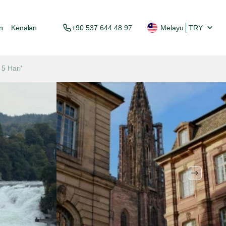
n
Kenalan
+90 537 644 48 97
Melayu
TRY
5 Hari'