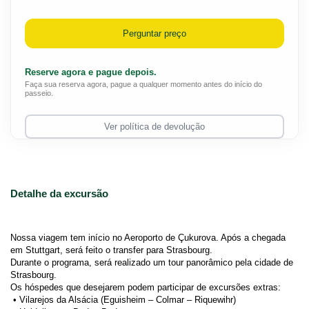
Perguntar preço
Reserve agora e pague depois.
Faça sua reserva agora, pague a qualquer momento antes do início do
passeio.
Ver política de devolução
Detalhe da excursão
Nossa viagem tem início no Aeroporto de Çukurova. Após a chegada 
em Stuttgart, será feito o transfer para Strasbourg.
Durante o programa, será realizado um tour panorâmico pela cidade de 
Strasbourg.
Os hóspedes que desejarem podem participar de excursões extras:
 • Vilarejos da Alsácia (Eguisheim – Colmar – Riquewihr)