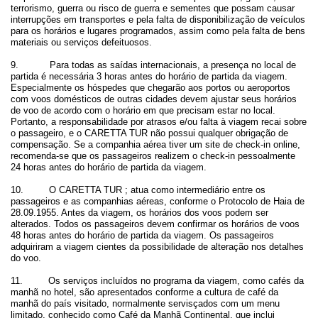
terrorismo, guerra ou risco de guerra e sementes que possam causar
interrupções em transportes e pela falta de disponibilização de veículos
para os horários e lugares programados, assim como pela falta de bens
materiais ou serviços defeituosos.
9. Para todas as saídas internacionais, a presença no local de
partida é necessária 3 horas antes do horário de partida da viagem.
Especialmente os hóspedes que chegarão aos portos ou aeroportos
com voos domésticos de outras cidades devem ajustar seus horários
de voo de acordo com o horário em que precisam estar no local.
Portanto, a responsabilidade por atrasos e/ou falta à viagem recai sobre
o passageiro, e o CARETTA TUR não possui qualquer obrigação de
compensação.
Se a companhia aérea tiver um site de check-in online,
recomenda-se que os passageiros realizem o check-in pessoalmente
24 horas antes do horário de partida da viagem.
10. O CARETTA TUR ;
atua como intermediário entre os
passageiros e as companhias aéreas, conforme o Protocolo de Haia de
28.09.1955. Antes da viagem, os horários dos voos podem ser
alterados. Todos os passageiros devem confirmar os horários de voos
48 horas antes do horário de partida da viagem. Os passageiros
adquiriram a viagem cientes da possibilidade de alteração nos detalhes
do voo.
11. Os serviços incluídos no programa da viagem, como cafés da
manhã no hotel, são apresentados conforme a cultura de café da
manhã do país visitado, normalmente servisçados com um menu
limitado, conhecido como Café da Manhã Continental, que inclui