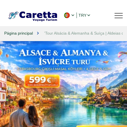
TRY
Página principal
'Tour Alsácia & Alemanha & Suíça | Aldeias de