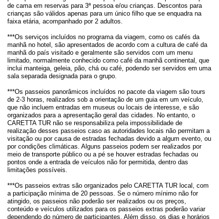
de cama em reservas para 3ª pessoa e/ou crianças. Descontos para
crianças são válidos apenas para um único filho que se enquadra na
faixa etária, acompanhado por 2 adultos.
***Os serviços incluídos no programa da viagem, como os cafés da
manhã no hotel, são apresentados de acordo com a cultura de café da
manhã do país visitado e geralmente são servidos com um menu
limitado, normalmente conhecido como café da manhã continental, que
inclui manteiga, geleia, pão, chá ou café, podendo ser servidos em uma
sala separada designada para o grupo.
***Os passeios panorâmicos incluídos no pacote da viagem são tours
de 2-3 horas, realizados sob a orientação de um guia em um veículo,
que não incluem entradas em museus ou locais de interesse, e são
organizados para a apresentação geral das cidades. No entanto, o
CARETTA TUR não se responsabiliza pela impossibilidade de
realização desses passeios caso as autoridades locais não permitam a
visitação ou por causa de estradas fechadas devido a algum evento, ou
por condições climáticas. Alguns passeios podem ser realizados por
meio de transporte público ou a pé se houver estradas fechadas ou
pontos onde a entrada de veículos não for permitida, dentro das
limitações possíveis.
***Os passeios extras são organizados pelo CARETTA TUR local, com
a participação mínima de 20 pessoas. Se o número mínimo não for
atingido, os passeios não poderão ser realizados ou os preços,
conteúdo e veículos utilizados para os passeios extras poderão variar
dependendo do número de participantes. Além disso, os dias e horários