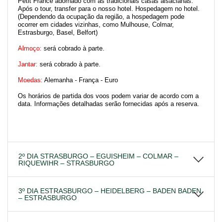
Petit France adornado com as tradicionais casas alsacianas.
Após o tour, transfer para o nosso hotel. Hospedagem no hotel.
(Dependendo da ocupação da região, a hospedagem pode
ocorrer em cidades vizinhas, como Mulhouse, Colmar,
Estrasburgo, Basel, Belfort)
Almoço:
será cobrado à parte.
Jantar:
será cobrado à parte.
Moedas:
Alemanha - França - Euro
Os horários de partida dos voos podem variar de acordo com a
data. Informações detalhadas serão fornecidas após a reserva.
2º DIA STRASBURGO – EGUISHEIM – COLMAR –
RIQUEWIHR – STRASBURGO
3º DIA ESTRASBURGO – HEIDELBERG – BADEN BADEN
– ESTRASBURGO