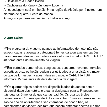
 • Heidelberg & Baden Baden
 • Cachoeiras do Reno – Zurique – Lucerna
A hospedagem será em hotéis 3* na região da Alsácia por 4 noites, em 
sistema de quarto + café da manhã.
Almoços e jantares não estão incluídos no preço.
o que saber
***No programa da viagem, quando as informações do hotel não são
especificadas e apenas a categoria é fornecida e/ou existem opções
para o mesmo destino, os hotéis serão informados pelo CARETTA TUR
48 horas antes do movimento da viagem.
***Em períodos como feiras, congressos, concertos, eventos, torneios
esportivos etc., os hotéis podem ser utilizados a uma distância maior
do que os km especificados. Nesses casos, o CARETTA TUR
informará 15 dias antes da data de partida da viagem.
***Os quartos triplos podem ser disponibilizados de acordo com a
disponibilidade dos hotéis, e a cama designada para a 3ª pessoa em
tais quartos é menor do que camas padrão. Os quartos triplos
consistem em 1 cama grande + 1 cama extra. Como as camas extras
são do tipo de abrir-fechar e são chamadas de coach bed, os
participantes da viagem aceitam que podem enfrentar apertos e o tipo