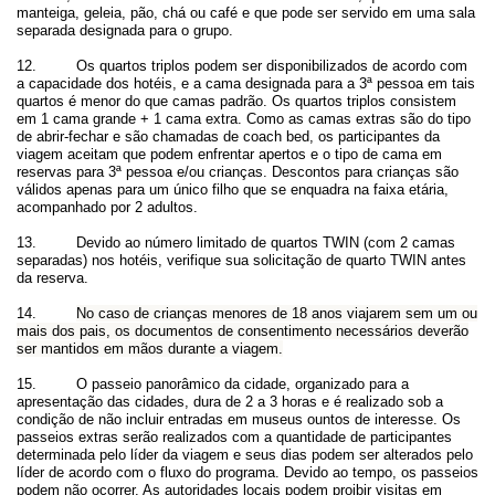
manteiga, geleia, pão, chá ou café e que pode ser servido em uma sala
separada designada para o grupo.
12. Os quartos triplos podem ser disponibilizados de acordo com
a capacidade dos hotéis, e a cama designada para a 3ª pessoa em tais
quartos é menor do que camas padrão. Os quartos triplos consistem
em 1 cama grande + 1 cama extra. Como as camas extras são do tipo
de abrir-fechar e são chamadas de coach bed, os participantes da
viagem aceitam que podem enfrentar apertos e o tipo de cama em
reservas para 3ª pessoa e/ou crianças. Descontos para crianças são
válidos apenas para um único filho que se enquadra na faixa etária,
acompanhado por 2 adultos.
13. Devido ao número limitado de quartos TWIN (com 2 camas
separadas) nos hotéis, verifique sua solicitação de quarto TWIN antes
da reserva.
14.
No caso de crianças menores de 18 anos viajarem sem um ou
mais dos pais, os documentos de consentimento necessários deverão
ser mantidos em mãos durante a viagem.
15.
O passeio panorâmico da cidade, organizado para a
apresentação das cidades, dura de 2 a 3 horas e é realizado sob a
condição de não incluir entradas em museus ountos de interesse. Os
passeios extras serão realizados com a quantidade de participantes
determinada pelo líder da viagem e seus dias podem ser alterados pelo
líder de acordo com o fluxo do programa. Devido ao tempo, os passeios
podem não ocorrer. As autoridades locais podem proibir visitas em