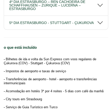
4º DIA ESTRASBURGO – REN CACHOEIRA DE
SCHAFFHAUSEN – ZURIQUE – LUCERNA –
ESTRASBURGO
5º DIA ESTRASBURGO - STUTTGART - ÇUKUROVA
o que está incluído
-
Bilhetes de ida e volta da Sun Express com voos regulares de
Çukurova (COV) - Stuttgart - Çukurova (COV)
-
Impostos de aeroporto e taxas de serviço
-
Transferências de aeroporto - hotel - aeroporto e transferências
intermunicipais
-
Acomodação em hotéis 3* por 4 noites - 5 dias com café da manhã
-
City tours em Strasbourg
-
Serviço de Guia Turístico em Turco