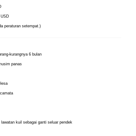
D
3 USD
a peraturan setempat.)
urang-kurangnya 6 bulan
 musim panas
elesa
kacamata
 lawatan kuil sebagai ganti seluar pendek