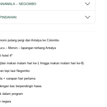
INNAWALA – NEGOMBO
PINDAHAN
nomi pulang pergi dari Antalya ke Colombo
ucu – Mersin – lapangan terbang Antalya
 hotel 4*
ari makan malam hari ke-1 hingga makan malam hari ke-9)
ran tepi laut Negombo
ala + sarapan hari pertama
engan bas berpendingin hawa
k dalam program
r negara