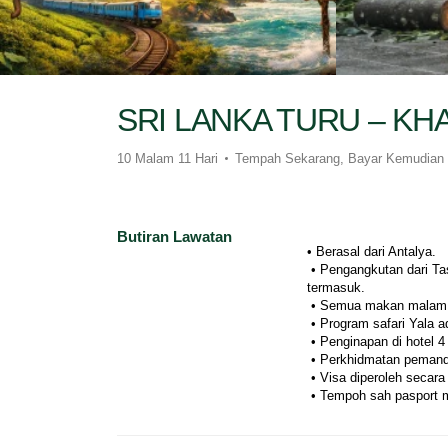
SRI LANKA TURU – KH
10 Malam 11 Hari
Tempah Sekarang, Bayar Kemudian
Butiran Lawatan
• Berasal dari Antalya.
 • Pengangkutan dari Taşucu – Silifke – Mersin – Erdemli ke Lapangan Terbang Antalya 
termasuk.
 • Semua makan malam
 • Program safari Yala 
 • Penginapan di hotel 4
 • Perkhidmatan pemand
 • Visa diperoleh secara
 • Tempoh sah pasport 