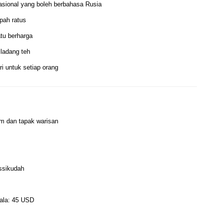
sional yang boleh berbahasa Rusia
pah ratus
tu berharga
 ladang teh
ri untuk setiap orang
m dan tapak warisan
ssikudah
ala: 45 USD