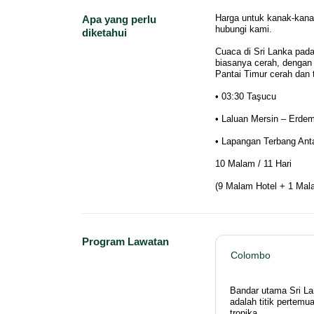
Harga untuk kanak-kanak
Apa yang perlu
hubungi kami.
diketahui
Cuaca di Sri Lanka pad
biasanya cerah, dengan 
Pantai Timur cerah dan 
• 03:30 Taşucu
• Laluan Mersin – Erdem
• Lapangan Terbang Ant
10 Malam / 11 Hari
(9 Malam Hotel + 1 Ma
Program Lawatan
Colombo
Bandar utama Sri Lan
adalah titik pertemu
tropika.