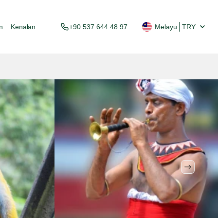
n
Kenalan
+90 537 644 48 97
Melayu
TRY