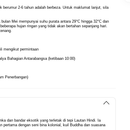
 berumur 2-6 tahun adalah berbeza. Untuk maklumat lanjut, sila
a bulan Mei mempunyai suhu purata antara 29°C hingga 32°C dan
beberapa hujan ringan yang tidak akan bertahan sepanjang hari.
tenang.
li mengikut permintaan
alya Bahagian Antarabangsa (ketibaan 10:00)
lam Penerbangan)
ka dan bandar eksotik yang terletak di tepi Lautan Hindi. Ia
an pertama dengan seni bina kolonial, kuil Buddha dan suasana