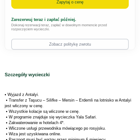
Zapytaj o cenę
Zarezerwuj teraz i zapłać później.
Dokonaj rezerwacji teraz, zapłać w dowolnym momencie przed
rozpoczęciem wycieczki.
Zobacz politykę zwrotu
Szczegóły wycieczki
• Wyjazd z Antalyi.
 • Transfer z Taşucu – Silifke – Mersin – Erdemli na lotnisko w Antalyi 
jest wliczony w cenę.
 • Wszystkie kolacje są wliczone w cenę.
 • W programie znajduje się wycieczka Yala Safari.
 • Zakwaterowanie w hotelach 4*.
 • Wliczone usługi przewodnika mówiącego po rosyjsku.
 • Wiza jest uzyskiwana online.
 • Paszport musi być ważny przez minimum 6 miesięcy.